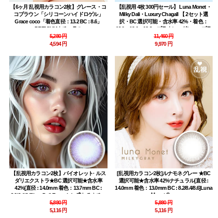
【6ヶ月 乱視用カラコン2枚】グレース・コ
【乱視用 4枚 300円セール】 Luna Monet・
コブラウン「シリコーンハイドロゲル」
Milky Dali・Luxury Chagall 【 2セット選
Grace coco「着色直径：13.2 BC : 8.6」
択・BC 選択可能・含水率 42%・着色：
PREMIUMナチュラル
13.0、13.1、13.3・ブラウン、グレー、ブラ
5,280 円
ック】ルナモネ、ミルキーダリ、ラグジュ
11,460 円
アリー・シャガール
4,594 円
9,970 円
【乱視用カラコン2枚】バイオレット· ルス
[乱視用カラコン2枚]ルナモネグレー ★BC
ダリエクストラ★BC 選択可能★含水率
選択可能★含水率 42%ナチュラル[直径 :
42%[直径 : 14.0mm 着色：13.7mm BC :
14.0mm 着色：13.0mm BC : 8.2/8.4/8.6]Luna
Monet Gray
8.2/8.4/8.6]Luz Dali Extra violet盛れるナチュ
ラルハーフ系
5,880 円
5,880 円
5,116 円
5,116 円