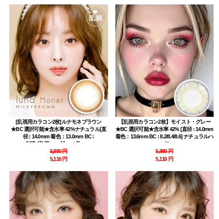
[乱視用カラコン2枚]ルナモネブラウン
【乱視用カラコン2枚】モイスト・グレー
★BC 選択可能★含水率 42%ナチュラル[直
★BC 選択可能★含水率 42% [直径 : 14.0mm
径 : 14.0mm 着色：13.0mm BC :
着色：13.6mm BC : 8.2/8.4/8.6] ナチュラルハ
8.2/8.4/8.6]Luna Monet Brown
ーフ
5,880 円
5,880 円
5,116 円
5,116 円