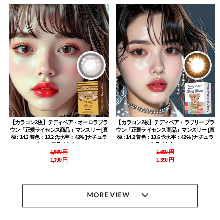
【カラコン2枚】テディベア・オーロラブラ
【カラコン2枚】テディベア・ラブリーブラ
ウン「正規ライセンス商品」マンスリー [直
ウン「正規ライセンス商品」マンスリー [直
径 : 14.2 着色：13.2 含水率：42% ]ナチュラ
径 : 14.2 着色：13.6 含水率：42% ]ナチュラ
ルハーフ Teddy bear
ル Teddy bear
1,690 円
1,690 円
1,390 円
1,390 円