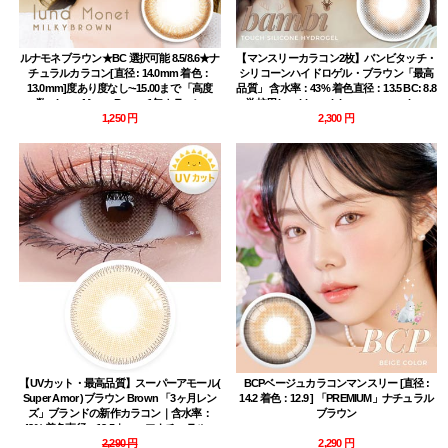
ルナモネブラウン★BC 選択可能 8.5/8.6★ナ
【マンスリーカラコン2枚】バンビタッチ・
チュラルカラコン[直径 : 14.0mm 着色：
シリコーンハイドロゲル・ブラウン「最高
13.0mm]度あり度なし~-15.00まで 「高度
品質」 含水率：43% 着色直径：13.5 BC: 8.8
数」Luna Monet Brown 1年カラコン
学校用 bambi touch brown contact lens
1,250 円
2,300 円
【UVカット・最高品質】スーパーアモール(
BCPベージュカラコンマンスリー [直径 :
Super Amor )ブラウン Brown 「3ヶ月レン
14.2 着色：12.9 ] 「PREMIUM」ナチュラル
ズ」ブランドの新作カラコン｜含水率：
ブラウン
43% 着色直径：13.5｜ハーフナチュラル・
デカ目高発色
2,290 円
2,290 円