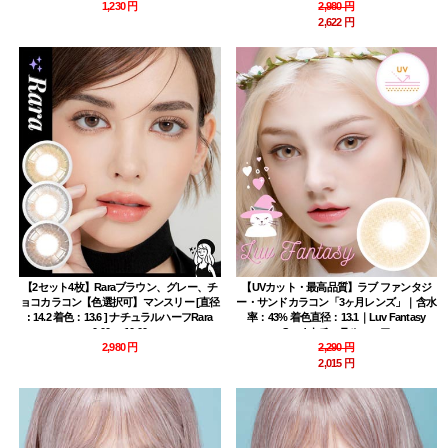
1,230 円
2,980 円
2,622 円
【2セット4枚】Raraブラウン、グレー、チ
【UVカット・最高品質】ラブ ファンタジ
ョコカラコン【色選択可】マンスリー [直径
ー・サンドカラコン「3ヶ月レンズ」｜含水
: 14.2 着色：13.6 ] ナチュラルハーフRara
率：43% 着色直径：13.1｜Luv Fantasy
0.00～-10.00
Sand ナチュラルハーフ
2,980 円
2,290 円
2,015 円