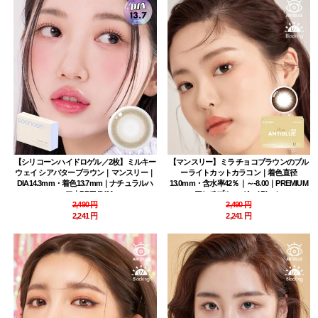
【シリコーンハイドロゲル／2枚】ミルキー
【マンスリー】ミラ チョコブラウンのブル
ウェイ シアバターブラウン｜マンスリー｜
ーライトカットカラコン｜着色直径
DIA14.3mm・着色13.7mm｜ナチュラルハ
13.0mm・含水率42％｜～-8.00｜PREMIUM
ーフ｜PREMIUM
アンチブルー（Anti Blue）
2,490 円
2,490 円
2,241 円
2,241 円