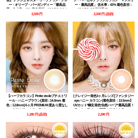
枚】 チンジュ B スターリーブラウン・グレ
チ・ヘーゼルブラウンカラコン「マンスリ
ー・オリーブ・バーガンディー「最高品
ー・最高品質」 含水率：43% 着色直径：
質」含水率：43% 着色直径：13.8 BC: 8.8 ナ
13.1 BC: 8.7 学校用 Flora touch hazel
チュラル デカ目ハーフ Jinju B srarry
2,300 円
2,300 円
(品切)
【ハーフカラコン】Petite etoileプチエトワ
[クレイジー発色3ヶ月レンズ]ファンタジー
ール・ハニーブラウン[直径 : 14.0mm 着
eyeハニー カラコン[着色直径：13.5mm】
色：12.8mm] 6ヶ月 PREMIUM 度あり度なし
UVカット*幽玄発色*自然ハーフ*最高品質！
~-8.00まで ・ナチュラルhoney brown
ラッキーアイコン限定！フチなしFantasy
Eye Honey
1,180 円
(品切)
2,290 円