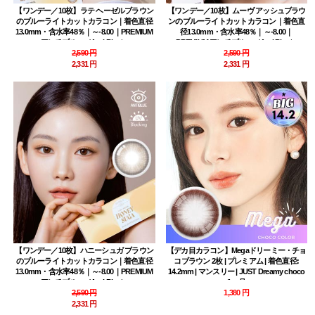
【ワンデー／10枚】ラテ ヘーゼルブラウン
【ワンデー／10枚】ムーヴ アッシュブラウ
のブルーライトカットカラコン｜着色直径
ンのブルーライトカットカラコン｜着色直
13.0mm・含水率48％｜～-8.00｜PREMIUM
径13.0mm・含水率48％｜～-8.00｜
アンチブルー（Anti Blue）
PREMIUM アンチブルー（Anti Blue）
2,590 円
2,590 円
2,331 円
2,331 円
【ワンデー／10枚】ハニーシュガ ブラウン
【デカ目カラコン】Megaドリーミー・チョ
のブルーライトカットカラコン｜着色直径
コブラウン 2枚 | プレミアム | 着色直径:
13.0mm・含水率48％｜～-8.00｜PREMIUM
14.2mm | マンスリー | JUST Dreamy choco
アンチブルー（Anti Blue）
1ヶ月
2,590 円
1,380 円
2,331 円