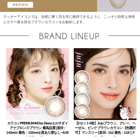
ラッキーアイコンでは、自然に輝く目を常に維持できるように、こっそり自然な発色
とカラー感を誇るブラウンカラコンをお勧めします。
カラコンPREMIUM★Elsa Dianaエルサダイ
【2セット4枚】Jujuブラウン、グレー、ヘ
アナブロンズブラウン 最高品質 [直径 :
ーゼル、ピンクブラウンカラコン【色選択
14.0mm 着色：13.6mm] 度あり度なし~-8.00
可】マンスリー [直径 : 14.2 着色：13.6 ] ナ
まで Diana Brown
チュラルハーフ