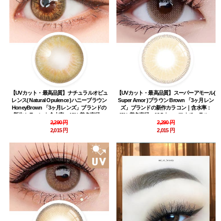
【UVカット・最高品質】ナチュラルオピュ
【UVカット・最高品質】スーパーアモール(
レンス( Natural Opulence )ハニーブラウン
Super Amor )ブラウン Brown 「3ヶ月レン
HoneyBrown 「3ヶ月レンズ」ブランドの
ズ」ブランドの新作カラコン｜含水率：
新作カラコン｜含水率：43% 着色直径：
43% 着色直径：13.5｜ハーフナチュラル・
13.4｜ハーフナチュラル
2,290 円
デカ目高発色
2,290 円
2,015 円
2,015 円