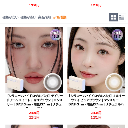
｜フチなし・高発色・度あり・マンスリー
1,950 円
1,280 円
価格が安い
価格が高い
商品名順
新着順
【シリコーンハイドロゲル／2枚】デイリー
【シリコーンハイドロゲル／2枚】ミルキー
ドリーム スイートチョコブラウン｜マンス
ウェイ ピュアブラウン｜マンスリー｜
リー｜DIA14.3mm・着色13.7mm｜ナチュ
DIA14.3mm・着色13.7mm｜ナチュラルハ
ラルハーフ｜
ーフ｜
2,490 円
2,490 円
2,241 円
2,241 円