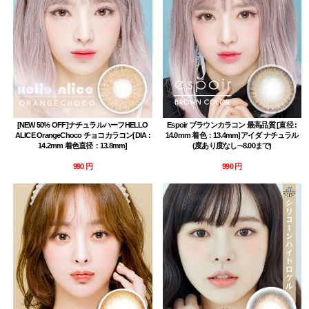
[NEW 50% OFF]ナチュラルハーフHELLO
Espoir ブラウンカラコン 最高品質 [直径 :
ALICE OrangeChoco チョコカラコン[DIA :
14.0mm 着色：13.4mm]アイダ ナチュラル
14.2mm 着色直径：13.8mm]
(度あり度なし~-8.00まで)
990 円
990 円