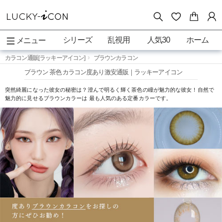
シリーズ
乱視用
人気30
ホーム
メニュー
カラコン通販[ラッキーアイコン]
ブラウンカラコン
ブラウン 茶色 カラコン度あり激安通販｜ラッキーアイコン
突然綺麗になった彼女の秘密は？澄んで明るく輝く茶色の瞳が魅力的な彼女！自然で
魅力的に見せるブラウンカラーは 最も人気のある定番カラーです。