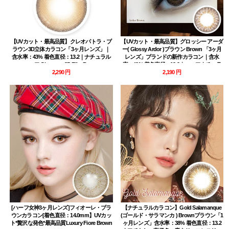
【UVカット・最高品質】クレオパトラ・ブ
【UVカット・最高品質】グロッシー アーダ
ラウン3D立体カラコン「3ヶ月レンズ」｜
ー( Glossy Ardor )ブラウン Brown 「3ヶ月
含水率：43% 着色直径：13.2｜ナチュラル
レンズ」ブランドの新作カラコン｜含水
ハーフ Cleopatra 3D Elite Brown
率：43% 着色直径：13.2｜ハーフナチュラ
2,290 円
ル・高発色
2,190 円
[ハーフ女神3ヶ月レンズ]フィオーレ・ブラ
【ナチュラルカラコン】Gold Salamanque
ウンカラコン[着色直径：14.0mm】UVカッ
(ゴールド・サラマンカ ) Brownブラウン「1
ト*贅沢な発色*最高品質Luxury Fiore Brown
ヶ月レンズ」含水率：38% 着色直径：13.2