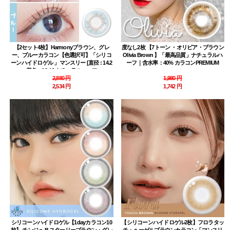
【2セット4枚】Harmonyブラウン、グレ
度なし2枚 【7トーン ・オリビア・ブラウン
ー、ブルーカラコン【色選択可】「シリコ
Olivia Brown 】「最高品質」ナチュラルハ
ーンハイドロゲル 」マンスリー [直径 : 14.2
ーフ｜含水率：40% カラコンPREMIUM
着色：13.4 ] ナチュラルハーフ
2,880 円
1,980 円
2,534 円
1,742 円
シリコーンハイドロゲル【1dayカラコン10
【シリコーンハイドロゲル2枚】フロラタッ