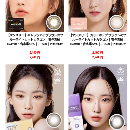
【マンスリー】キャッツアイブラウンのブ
【マンスリー】カラーポップ ブラウンのブ
ルーライトカットカラコン｜着色直径
ルーライトカットカラコン｜着色直径
13.3mm・含水率42％｜～-8.00｜PREMIUM
13.0mm・含水率42％｜～-8.00｜PREMIUM
アンチブルー（Anti Blue)
アンチブルー（Anti Blue）
2,490 円
2,490 円
2,241 円
2,241 円