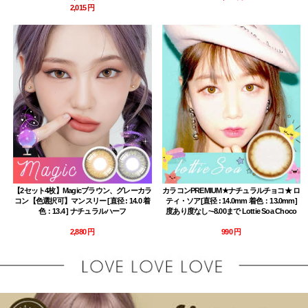
2,015 円
【2セット4枚】Magicブラウン、グレーカラ
カラコンPREMIUM★ナチュラルチョコ★ ロ
コン【色選択可】マンスリー [直径 : 14.0 着
ティ・ソア[直径 : 14.0mm 着色：13.0mm]
色：13.4 ] ナチュラルハーフ
度あり度なし~-8.00まで Lottie Soa Choco
2,880 円
990 円