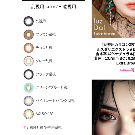
乱視用 color / + 遠視用
乱視用
ブラウン乱視
[乱視用カラコン2枚
チョコ乱視
ルスダリエクストラ★B
含水率 42%ナチュラル[直径
着色：13.7mm BC : 8.2/8.
グレー乱視
Extra Bro
5,880 円
ブラック乱視
5,116 円
グリーン/ ブルー 乱視
バイオレット / ピンク 乱視
AXLS 0~180
♥
近視性乱視 / 遠視性乱視