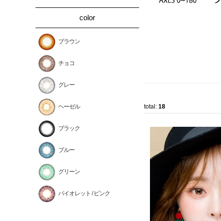
color
ブラウン
チョコ
グレー
ヘーゼル
total:
18
ブラック
ブルー
グリーン
バイオレット / ピンク