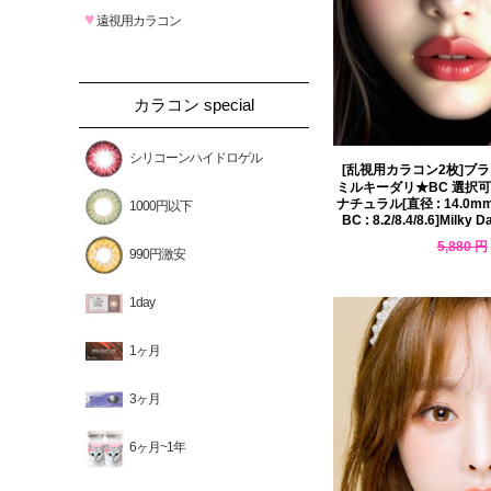
♥
遠視用カラコン
カラコン special
シリコーンハイドロゲル
[乱視用カラコン2枚]ブ
ミルキーダリ★BC 選択可
ナチュラル[直径 : 14.0m
1000円以下
BC : 8.2/8.4/8.6]Milky D
5,880 円
990円激安
5,116 円
1day
1ヶ月
3ヶ月
6ヶ月~1年