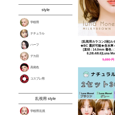
style
学校用
ナチュラル
[乱視用カラコン2枚]
ハーフ
★BC 選択可能★含水率 
[直径 : 14.0mm 着色：1
8.2/8.4/8.6]Luna M
デカ目
5,880 円
5,116 円
高発色
コスプレ用
乱視用 style
学校用 乱視