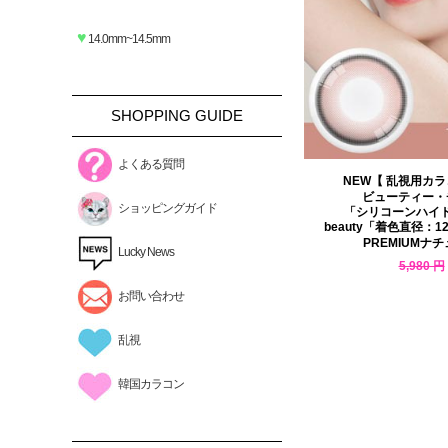
♥
14.0mm~14.5mm
SHOPPING GUIDE
よくある質問
NEW【 乱視用カラ
ビューティー・
ショッピングガイド
「シリコーンハイ
beauty「着色直径：12.8
PREMIUMナ
Lucky News
5,980 円
5,203 円
お問い合わせ
乱視
韓国カラコン