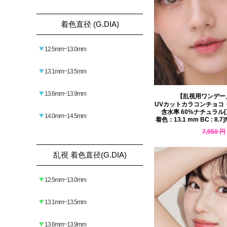
着色直径 (G.DIA)
♥
12.5mm~13.0mm
♥
13.1mm~13.5mm
♥
13.6mm~13.9mm
【乱視用ワンデー
UVカットカラコンチョコ
含水率 60%ナチュラル[直径
♥
14.0mm~14.5mm
着色：13.1 mm BC : 8.7]Mi
7,950 円
6,917 円
乱視 着色直径(G.DIA)
♥
12.5mm~13.0mm
♥
13.1mm~13.5mm
♥
13.6mm~13.9mm