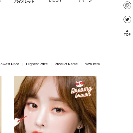
Lowest Price
|
Highest Price
|
Product Name
|
New Item