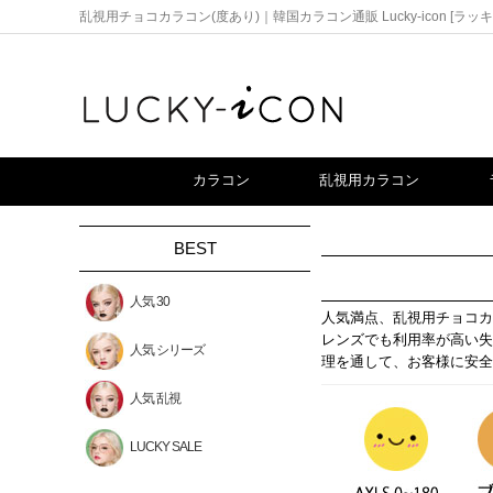
乱視用チョコカラコン(度あり)｜韓国カラコン通販 Lucky-icon [ラッ
カラコン
乱視用カラコン
BEST
人気 30
人気満点、乱視用チョコカ
レンズでも利用率が高い失
人気 シリーズ
理を通して、お客様に安全
人気 乱視
LUCKY SALE