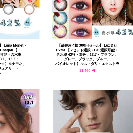
Luna Monet・
【乱視用 4枚 300円セール】 Luz Dali
 Chagall 【
Extra 【 2セット選択・BC 選択可能・
択可能・含水率
含水率 42%・着色：13.7・ブラウン、
.1、13.3・
グレー、ブラック、ブルー、
ック】ルナモネ、
バイオレット】ルス・ダリ・エクストラ
ジュアリー・
11,460 円
ル
9,970 円