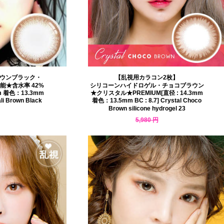
ラウンブラック・
【乱視用カラコン2枚】
能★含水率 42%
シリコーンハイドロゲル・チョコブラウン
m 着色：13.3mm
★クリスタル★PREMIUM[直径 : 14.3mm
ali Brown Black
着色：13.5mm BC : 8.7] Crystal Choco
Brown silicone hydrogel 23
5,980 円
5,203 円