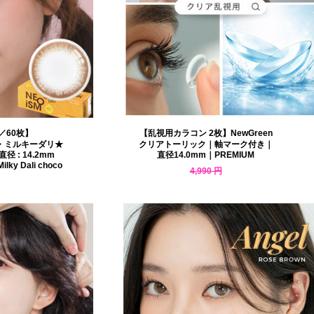
／60枚】
【乱視用カラコン 2枚】NewGreen
・ミルキーダリ★
クリアトーリック｜軸マーク付き｜
 : 14.2mm
直径14.0mm｜PREMIUM
lky Dali choco
4,990 円
4,341 円