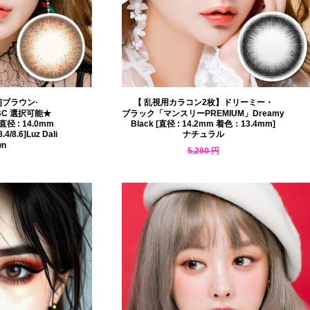
]ブラウン·
【 乱視用カラコン2枚】ドリーミー・
C 選択可能★
ブラック「マンスリーPREMIUM」Dreamy
 : 14.0mm
Black [直径 : 14.2mm 着色：13.4mm]
4/8.6]Luz Dali
ナチュラル
wn
5,280 円
4,594 円