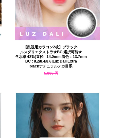
【乱視用カラコン2枚】ブラック·
ルスダリエクストラ★BC 選択可能★
含水率 42%[直径 : 14.0mm 着色：13.7mm
BC : 8.2/8.4/8.6]Luz Dali Extra
blackナチュラルデカ目系
5,880 円
5,116 円