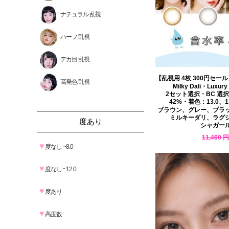
ナチュラル 乱視
ハーフ 乱視
デカ目 乱視
【乱視用 4枚 300円セール】 
高発色 乱視
Milky Dali・Luxury
2セット選択・BC 選
42%・着色：13.0、13
ブラウン、グレー、ブラ
ミルキーダリ、ラグ
度あり
シャガー
11,460 円
9,970 円
♥
度なし ~8.0
♥
度なし ~12.0
♥
度あり
♥
高度数