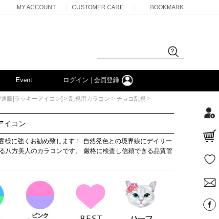
MY ACCOUNT
CUSTOMER CARE
BOOKMARK
|
|
Event
ログイン | 会員登録
>
>
>
通販[ラッキーアイコン]
乱視用カラコン
チョコ乱視
ーアイコン
お客様に強くお勧め致します！ 自然発色との境界線にデイリー
る八方美人のカラコンです。 厳格に検査し信頼できる品質管