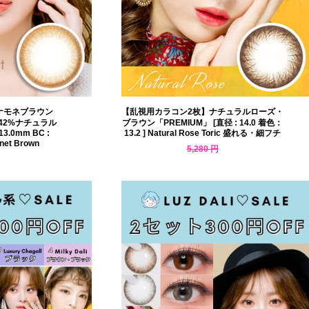
ルナモネブラウン
【乱視用カラコン2枚】ナチュラルローズ・
42%ナチュラル
ブラウン「PREMIUM」 [直径 : 14.0 着色：
3.0mm BC :
13.2 ] Natural Rose Toric 盛れる・細フチ
onet Brown
5,280 円
4,594 円