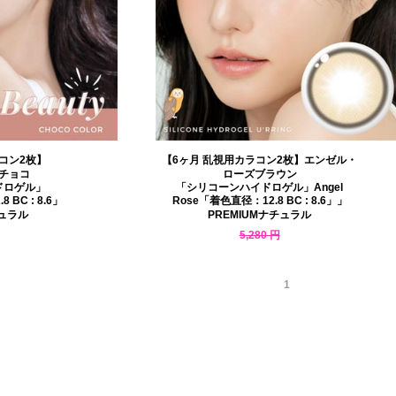
コン2枚】
【6ヶ月 乱視用カラコン2枚】エンゼル・
チョコ
ローズブラウン
ドロゲル」
「シリコーンハイドロゲル」Angel
 BC : 8.6」
Rose「着色直径：12.8 BC : 8.6」」
チュラル
PREMIUMナチュラル
5,280 円
4,594 円
1