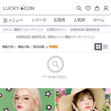
シリーズ
乱視用
人気30
ホーム
メニュー
カラコン通販[ラッキーアイコン]
乱視用カラコン
近視性乱視 / 遠視性乱視
近視性乱視 / 遠視性乱視｜韓国カラコン通販のラッキーアイコン
価格が安い
価格が高い
商品名順
新着順
データがありません。