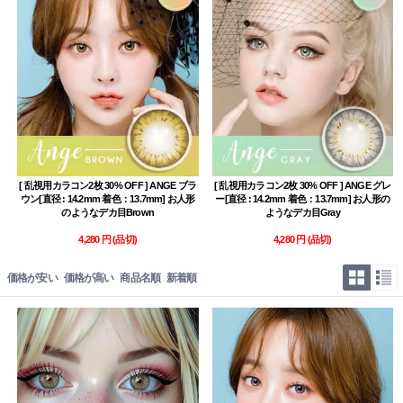
[ 乱視用カラコン2枚 30% OFF ] ANGE ブラ
[ 乱視用カラコン2枚 30% OFF ] ANGE グレ
ウン[直径 : 14.2mm 着色：13.7mm] お人形
ー[直径 : 14.2mm 着色：13.7mm] お人形の
のようなデカ目Brown
ようなデカ目Gray
4,280 円
(品切)
4,280 円
(品切)
価格が安い
価格が高い
商品名順
新着順