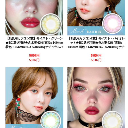
【乱視用カラコン2枚】モイスト・グリーン
【乱視用カラコン2枚】モイスト・バイオレ
★BC 選択可能★含水率 42% [直径 : 14.0mm
ット★BC 選択可能★含水率 42% [直径 :
着色：13.6mm BC : 8.2/8.4/8.6] ナチュラルハ
14.0mm 着色：13.6mm BC : 8.2/8.4/8.6] ナチ
ーフ
ュラルハーフ
5,880 円
5,880 円
5,116 円
5,116 円