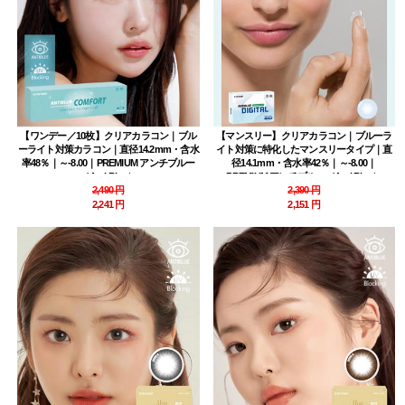
【ワンデー／10枚】クリアカラコン｜ブル
【マンスリー】クリアカラコン｜ブルーラ
ーライト対策カラコン｜直径14.2mm・含水
イト対策に特化したマンスリータイプ｜直
率48％｜～-8.00｜PREMIUM アンチブルー
径14.1mm・含水率42％｜～-8.00｜
（Anti Blue）
PREMIUM アンチブルー（Anti Blue）
2,490 円
2,390 円
2,241 円
2,151 円