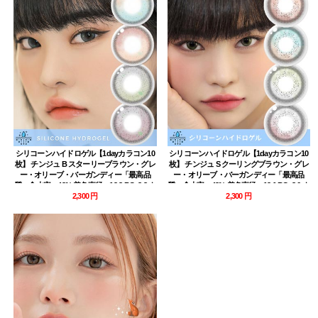
シリコーンハイドロゲル【1dayカラコン10
シリコーンハイドロゲル【1dayカラコン10
枚】 チンジュ B スターリーブラウン・グレ
枚】 チンジュ S クーリングブラウン・グレ
ー・オリーブ・バーガンディー「最高品
ー・オリーブ・バーガンディー「最高品
質」含水率：43% 着色直径：13.8 BC: 8.8 ナ
質」含水率：43% 着色直径：13.1 BC: 8.6 ナ
チュラル デカ目ハーフ Jinju B srarry
2,300 円
チュラルハーフ Jinju S Cooling brown gray
2,300 円
lens