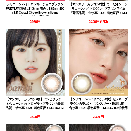
シリコーンハイドロゲル・チョコブラウン
【マンスリーカラコン2枚】そーだオン・シ
PREMIUM[直径 : 14.3mm 着色：13.5mm BC
リコーンハイドロゲル・ブラウンライム
: 8.8] Crystal Choco Brown silicone
「最高品質」 含水率：43% 着色直径：13.1
hydrogelカラコン 23
BC: 8.6 ナチュラルハーフ soda on brown
limebrown contact lens
2,980 円
2,300 円
(品切)
【マンスリーカラコン2枚】バンビタッチ・
【シリコーンハイドロゲル2枚】セレネ・ブ
シリコーンハイドロゲル・ブラウン「最高
ラウンカラコン「マンスリー・最高品質」
品質」 含水率：43% 着色直径：13.5 BC: 8.8
含水率：40% 着色直径：13.1 BC: 8.7 学校用
Selene bono brown
学校用 bambi touch brown contact lens
2,300 円
2,300 円