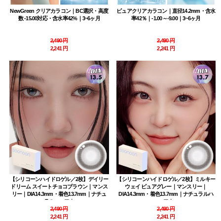
NewGreen クリアカラコン｜BC選択・高度
ピュアクリアカラコン｜直径14.2mm・含水
数 -15.00対応・含水率42%｜3~6ヶ月
率42％｜-1.00～-9.00｜3~6ヶ月
2,490 円
2,490 円
2,241 円
2,241 円
【シリコーンハイドロゲル／2枚】デイリー
【シリコーンハイドロゲル／2枚】ミルキー
ドリーム スイートチョコブラウン｜マンス
ウェイ ピュアグレー｜マンスリー｜
リー｜DIA14.3mm・着色13.7mm｜ナチュ
DIA14.3mm・着色13.7mm｜ナチュラルハ
ラルハーフ｜
ーフ｜
2,490 円
2,490 円
2,241 円
2,241 円