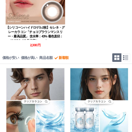
【シリコーンハイドロゲル2枚】セレネ・グ
レーカラコン「チョコブラウンマンスリ
ー・最高品質」 含水率：43% 着色直径：
13.5 BC: 8.7 学校用 bono cheese gray
2,300 円
価格が安い
価格が高い
商品名順
新着順