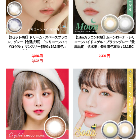
【2セット4枚】ドリーム・スペースブラウ
【1dayカラコン10枚】ムーンローナ・シリ
ン、グレー【色選択可】「シリコーンハイ
コーンハイドロゲル・ブラウングレー「最
ドロゲル 」マンスリー [直径 : 14.2 着色：
高品質」 含水率：43% 着色直径：13.1 BC:
13.2 ] 宇宙カラコン ~-10.00 Space
8.8 ナチュラルハーフ moon rona brown
gray contact lens
2,980 円
2,300 円
2,622 円