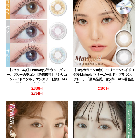
【2セット4枚】Harmonyブラウン、グレ
【1dayカラコン10枚】 シリコーンハイドロ
ー、ブルーカラコン【色選択可】「シリコ
ゲル Marigold マリーゴールド・ブラウン、
ーンハイドロゲル 」マンスリー [直径 : 14.2
グレー、「最高品質」含水率：43% 着色直
着色：13.4 ] ナチュラルハーフ
径：13.0 BC: 8.8 ナチュラルハーフ glam
brown pink lens
2,880 円
2,300 円
2,534 円