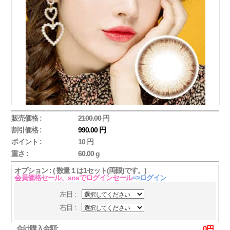
販売価格 :
2100.00 円
割引価格 :
990.00 円
ポイント :
10 円
重さ :
60.00 g
オプション : ( 数量１は1セット(両眼)です。)
会員価格セール、snsでログインセール
=>ログイン
左目 :
右目 :
合計購入金額:
0
円