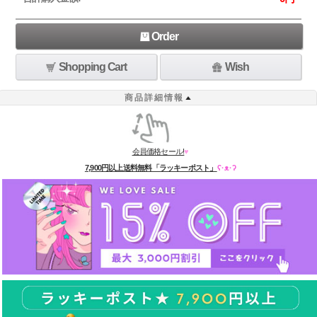
Order
Shopping Cart
Wish
商品詳細情報
会員価格セール!
♥
7,900円以上送料無料「ラッキーポスト」
ʕ·ᴥ·ʔ