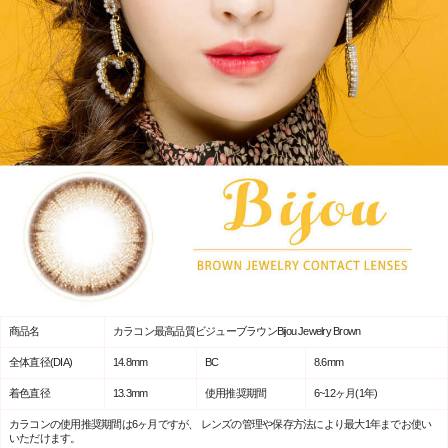
商品名
カラコン最高品質ビジューブラウンBijou Jewelry Brown
全体直径(DIA)
14.8mm
BC
8.6mm
着色直径
13.3mm
使用推奨期間
6~12ヶ月(1年)
カラコンの使用推奨期間は6ヶ月ですが、 レンズの管理や保存方法により最大1年までお使い
いただけます。