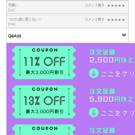
可愛い
コメント数 0
[zzzi]
つけた感じ悪くない！
コメント数 0
[miki]
Q&A
[0]