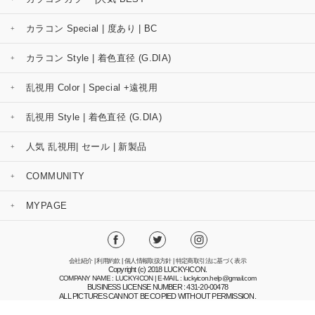
カラコン Special | 度あり | BC
カラコン Style | 着色直径 (G.DIA)
乱視用 Color | Special +遠視用
乱視用 Style | 着色直径 (G.DIA)
人気 乱視用| セール | 新製品
COMMUNITY
MYPAGE
会社紹介
|
利用約款
|
個人情報取扱方針
|
特定商取引法に基づく表示
Copyright (c) 2018 LUCKY-ICON.
COMPANY NAME : LUCKY-ICON | E-MAIL : luckyicon.help@gmail.com
BUSINESS LICENSE NUMBER : 431-20-00478
ALL PICTURES CANNOT BE COPIED WITHOUT PERMISSION.