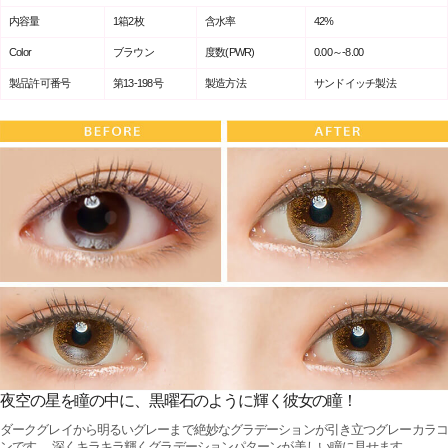
内容量
1箱2枚
含水率
42%
Color
ブラウン
度数(PWR)
0.00～-8.00
製品許可番号
第13-198号
製造方法
サンドイッチ製法
夜空の星を瞳の中に、黒曜石のように輝く彼女の瞳！
ダークグレイから明るいグレーまで絶妙なグラデーションが引き立つグレーカラコ
ンです。 深くキラキラ輝くグラデーションパターンが美しい瞳に見せます。