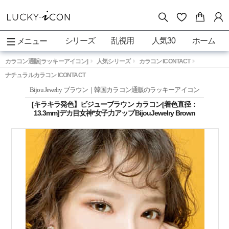
シリーズ
乱視用
人気30
ホーム
メニュー
カラコン通販[ラッキーアイコン]
人気シリーズ
カラコン ICONTACT
ナチュラルカラコン ICONTACT
Bijou Jewelry ブラウン｜韓国カラコン通販のラッキーアイコン
[キラキラ発色】ビジューブラウン カラコン[着色直径：
13.3mm]デカ目女神*女子力アップBijouJewelry Brown