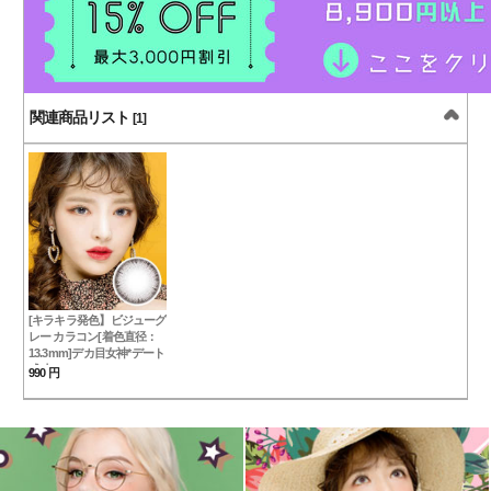
関連商品リスト
[1]
[キラキラ発色】ビジューグ
レー カラコン[着色直径：
13.3mm]デカ目女神*デート
成功BijouJewelryGray
990 円