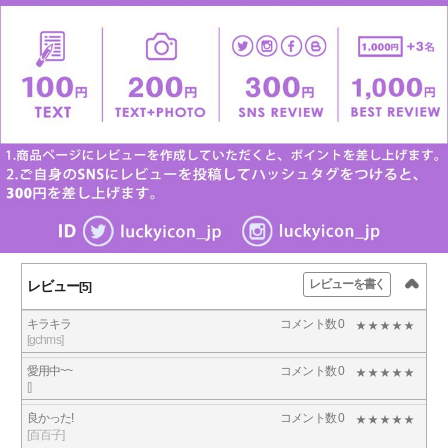
レビューを書く
レビュー
[5]
キラキラ
コメント数 0
[gchms]
愛用中~~
コメント数 0
[]
良かった!
コメント数 0
[百百子]