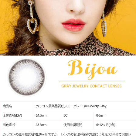
商品名
カラコン最高品質ビジューグレーBijou Jewelry Gray
全体直径(DIA)
14.8mm
BC
8.6mm
着色直径
13.3mm
使用推奨期間
6~12ヶ月(1年)
カラコンの使用推奨期間は6ヶ月ですが、 レンズの管理や保存方法により最大1年までお使い