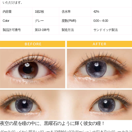
いただけます。
内容量
1箱2枚
含水率
42%
Color
グレー
度数(PWR)
0.00～-8.00
製品許可番号
第13-198号
製造方法
サンドイッチ製法
夜空の星を瞳の中に、黒曜石のように輝く彼女の瞳！
ダークグレイから明るいグレーまで絶妙なグラデーションが引き立つグレーカラコ