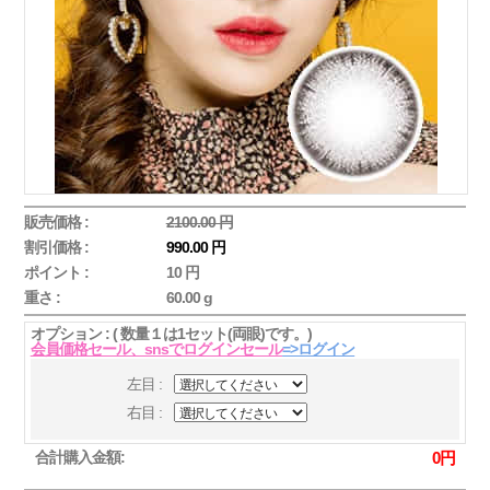
販売価格 :
2100.00 円
割引価格 :
990.00 円
ポイント :
10 円
重さ :
60.00 g
オプション : ( 数量１は1セット(両眼)です。)
会員価格セール、snsでログインセール
=>ログイン
左目 :
右目 :
合計購入金額:
0
円