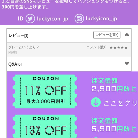
レビューを書く
レビュー
[1]
グレーというより？
コメント数 0
[弥生]
Q&A
[0]