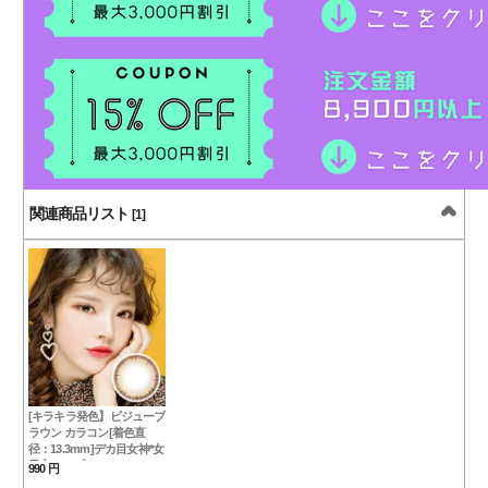
関連商品リスト
[1]
[キラキラ発色】ビジューブ
ラウン カラコン[着色直
径：13.3mm]デカ目女神*女
子力アップBijouJewelry
990 円
Brown