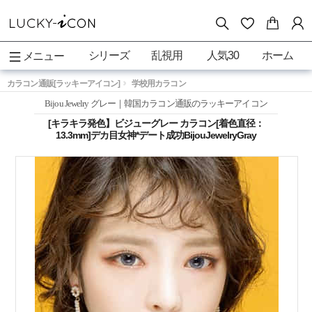
シリーズ
乱視用
人気30
ホーム
メニュー
カラコン通販[ラッキーアイコン]
学校用カラコン
Bijou Jewelry グレー｜韓国カラコン通販のラッキーアイコン
[キラキラ発色】ビジューグレー カラコン[着色直径：
13.3mm]デカ目女神*デート成功BijouJewelryGray