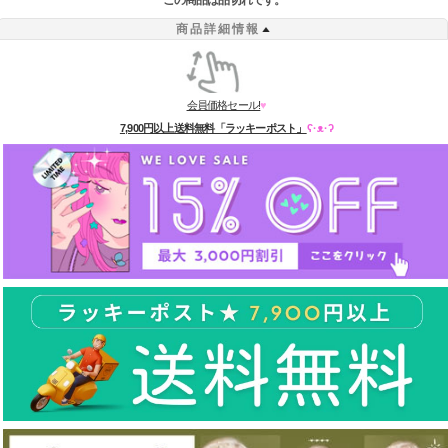
この商品は品切れです。
商品詳細情報
会員価格セール!
♥
7,900円以上送料無料「ラッキーポスト」
ʕ·ᴥ·ʔ