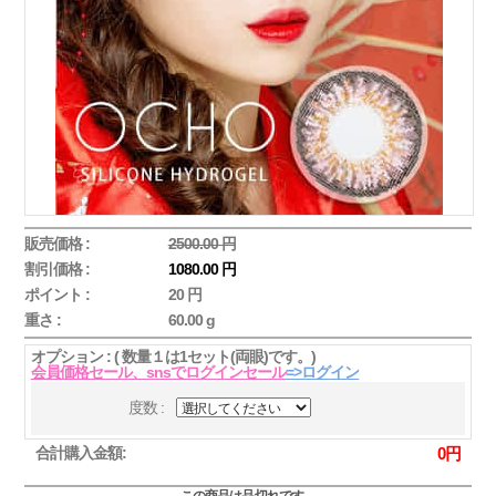
販売価格 :
2500.00 円
割引価格 :
1080.00 円
ポイント :
20 円
重さ :
60.00 g
オプション : ( 数量１は1セット(両眼)です。)
会員価格セール、snsでログインセール
=>ログイン
度数 :
合計購入金額:
0
円