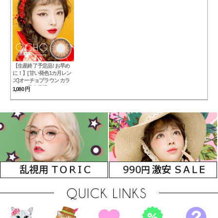
green
【生産終了予定品! お早め
に！】[甘い発色1カ月レン
ズ]オーチョブラウン カラ
コン（着色直径：
1,080 円
13.2mm）*シリコーンハイ
ドロゲル*あざカワ！♥マン
スリーocho brown