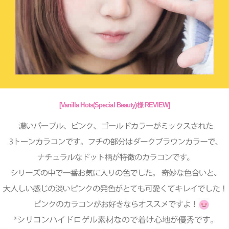
[
Vanilla Hots(Special Beauty)
様 REVIEW]