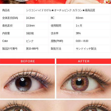
商品名
シリコンハイドロゲル★オーチョピンク カラコン★最高品質
全体直径(DIA)
14.2mm
BC
8.6mm
着色直径
13.0mm
使用期間
1ヶ月
内容量
1箱2枚
含水率
38%
Color
ピンク
度数(PWR)
0.00～-8.00
製品許可番号
第15-889号
製造方法
サンドイッチ製法