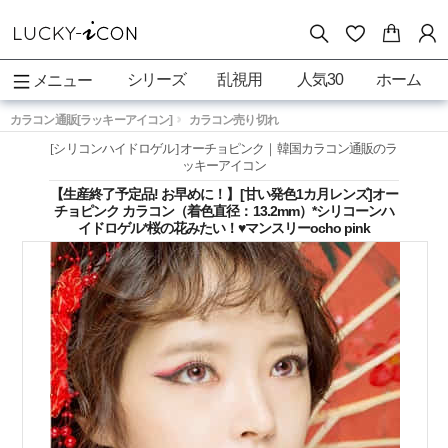
シリーズ
乱視用
人気30
ホーム
メニュー
カラコン通販[ラッキーアイコン]
カラコン売り切れ
[シリコンハイドロゲル] オーチョピンク｜韓国カラコン通販のラ
ッキーアイコン
【生産終了予定品! お早めに！】[甘い発色1カ月レンズ]オー
チョピンク カラコン（着色直径：13.2mm）*シリコーンハ
イドロゲル*桜の花みたい！♥マンスリーocho pink