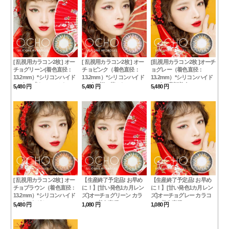
[ 乱視用カラコン2枚 ] オー
[ 乱視用カラコン2枚 ] オー
[乱視用カラコン2枚 ]オーチ
チョグリーン(着色直径：
チョピンク（着色直径：
ョグレー（着色直径：
13.2mm）*シリコンハイド
13.2mm）*シリコンハイド
13.2mm）*シリコンハイド
ロゲル*プリンセスみたい
ロゲル*桜の花みたい！
ロゲル*童顔美女！♥ocho
5,480 円
5,480 円
5,480 円
♥ocho pink
gray
に！♥ocho green
[ 乱視用カラコン2枚 ] オー
【生産終了予定品! お早め
【生産終了予定品! お早め
チョブラウン（着色直径：
に！】[甘い発色1カ月レン
に！】[甘い発色1カ月レン
13.2mm）*シリコンハイド
ズ]オーチョグリーン カラ
ズ]オーチョグレー カラコ
ロゲル*あざカワ！♥ocho
コン（着色直径：
ン（着色直径：13.2mm）*
5,480 円
1,080 円
1,080 円
brown
13.2mm）*シリコーンハイ
シリコーンハイドロゲル*童
ドロゲル*プリンセスみたい
顔美女！♥マンスリーocho
gray
に！♥マンスリーocho