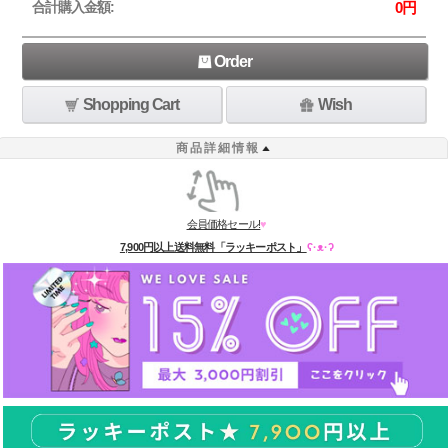
合計購入金額:
0
円
Order
Shopping Cart
Wish
商品詳細情報
会員価格セール!
♥
7,900円以上送料無料「ラッキーポスト」
ʕ·ᴥ·ʔ