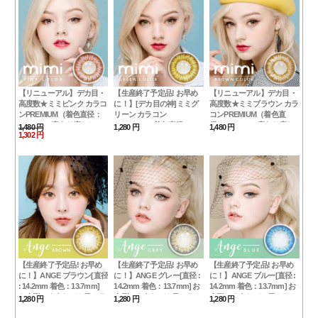
【リニューアル】デカ目・
【生産終了予定品! お早め
【リニューアル】デカ目・
高度数★ミミピンク カラコ
に！】[デカ目の神]ミミグ
高度数★ミミブラウン カラ
ンPREMIUM（着色直径：
リーン カラコン
コンPREMIUM（着色直
14.0mm）度あり度なし
PREMIUM（着色直径：
径：14.0mm）度あり度な
1,480 円
1,280 円
1,480 円
1,302 円
~-10.00まで mimipink
14.0mm）*プレミアム*神秘
し~-10.00まで mimibrown
的！ビューティフル
mimigreen
【生産終了予定品! お早め
【生産終了予定品! お早め
【生産終了予定品! お早め
に！】ANGE ブラウン[直径
に！】ANGE グレー[直径 :
に！】ANGE ブルー[直径 :
: 14.2mm 着色：13.7mm]
14.2mm 着色：13.7mm] お
14.2mm 着色：13.7mm] お
お人形のようなデカ目カラ
人形のようなデカ目カラコ
人形のようなデカ目カラコ
1,280 円
1,280 円
1,280 円
コンBrown (度あり度なし
ンGRAY (度あり度なし
ンBLUE (度あり度なし
~-10.00まで)
~-10.00まで)
~-10.00まで)