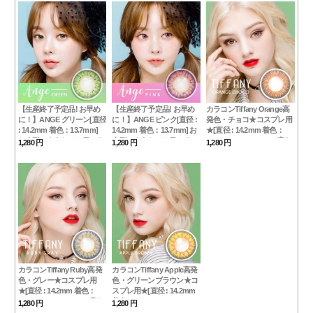
【生産終了予定品! お早め
【生産終了予定品! お早め
カラコンTiffany Orange高
に！】ANGE グリーン[直径
に！】ANGE ピンク[直径 :
発色・チョコ★コスプレ用
: 14.2mm 着色：13.7mm]
14.2mm 着色：13.7mm] お
★[直径 : 14.2mm 着色：
お人形のようなデカ目カラ
人形のようなデカ目カラコ
13.5mm]ティファニー度あ
1,280 円
1,280 円
1,280 円
コンGREEN (度あり度なし
ンPINK (度あり度なし
り度なし~-10.00までChoco
~-10.00まで)
~-10.00まで)
カラコンTiffany Ruby高発
カラコンTiffany Apple高発
色・グレー★コスプレ用
色・グリーンブラウン★コ
★[直径 : 14.2mm 着色：
スプレ用★[直径 : 14.2mm
13.5mm]ティファニー度あ
着色：13.5mm]ティファニ
1,280 円
1,280 円
り度なし~-10.00までGray
ー度あり度なし~-10.00まで