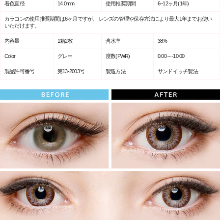
着色直径
14.0mm
使用推奨期間
6~12ヶ月(1年)
カラコンの使用推奨期間は6ヶ月ですが、 レンズの管理や保存方法により最大1年までお使い
いただけます。
内容量
1箱2枚
含水率
38%
Color
グレー
度数(PWR)
0.00～-10.00
製品許可番号
第13-2003号
製造方法
サンドイッチ製法