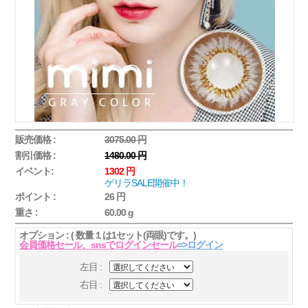
販売価格 :
3075.00 円
割引価格 :
1480.00 円
イベント:
1302 円
ゲリラSALE開催中！
ポイント :
26 円
重さ :
60.00 g
オプション : ( 数量１は1セット(両眼)です。)
会員価格セール、snsでログインセール
=>ログイン
左目 :
右目 :