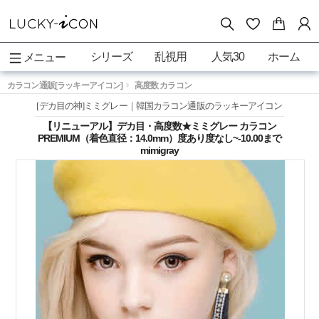
シリーズ
乱視用
人気30
ホーム
メニュー
カラコン通販[ラッキーアイコン]
高度数 カラコン
[デカ目の神]ミミグレー｜韓国カラコン通販のラッキーアイコン
【リニューアル】デカ目・高度数★ミミグレー カラコン
PREMIUM（着色直径：14.0mm）度あり度なし~-10.00まで
mimigray