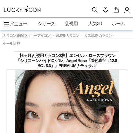
シリーズ
乱視用
人気30
ホーム
メニュー
カラコン通販[ラッキーアイコン]
乱視用カラコン
人気 乱視 カラコン
セール乱視
【6ヶ月 乱視用カラコン2枚】エンゼル・ローズブラウン
「シリコーンハイドロゲル」Angel Rose「着色直径：12.8
BC : 8.6」」PREMIUMナチュラル