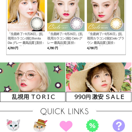
「生産終了:~9月26日」[乱
「生産終了:~9月26日」[乱
「生産終了:~9月26日」[乱
視用カラコン2枚] Bonita
視用カラコン2枚] Cielo グ
視用カラコン2枚]Cielo ブラ
Dia グレー 最高品質 [直径 :
レー 最高品質 [直径 :
ウン 最高品質 [直径 :
14.0mm 着色：13.4mm]
14.0mm 着色：13.4mm]
14.0mm 着色：13.4mm]
4,780 円
4,780 円
4,780 円
Diamond Gray
Soony Gray
Soony Brown