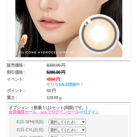
販売価格 :
8200.00 円
割引価格 :
5280.00 円
イベント:
4594 円
ゲリラSALE開催中！
ポイント :
92 円
重さ :
120.00 g
オプション : ( 数量１は1セット(両眼)です。)
会員価格セール、snsでログインセール
=>ログイン
右目-SPH(球面) :
右目-CYL(乱視) :