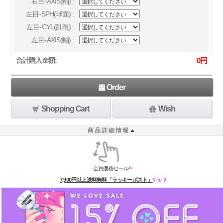
右目-AXIS(軸) :
左目-SPH(球面) :
左目-CYL(乱視) :
左目-AXIS(軸) :
合計購入金額:
0
円
Order
Shopping Cart
Wish
商品詳細情報
会員価格セール!
♥
7,900円以上送料無料「ラッキーポスト」
ʕ·ᴥ·ʔ