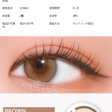
(DIA)
着色直径
12.8mm
使用期間
6ヶ月
内容量
2
枚
含水率
38%
製品許可番
第14-1437号
製造方法
サンドイッチ製法
号