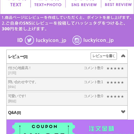
レビューを書く
レビュー
[3]
付け心地最高！
コメント数 0
[片岡]
問い合わせ中です。
コメント数 1
[shia]
可愛いです!
コメント数 0
[舞綾]
Q&A
[0]