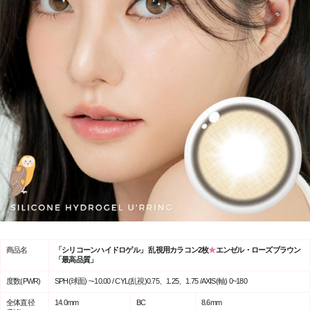
商品名
「シリコーンハイドロゲル」 乱視用カラコン2枚
★
エンゼル・ローズブラウン
「最高品質」
度数(PWR)
SPH(球面) ~-10.00 / CYL(乱視)0.75、1.25、1.75 /AXIS(軸) 0~180
全体直径
14.0mm
BC
8.6mm