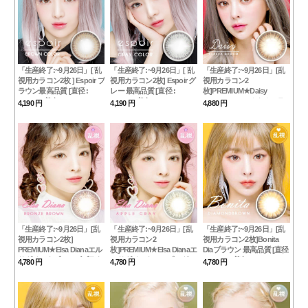
「生産終了:~9月26日」[ 乱
「生産終了:~9月26日」[ 乱
「生産終了:~9月26日」[乱
視用カラコン2枚 ] Espoir ブ
視用カラコン2枚] Espoir グ
視用カラコン2
ラウン最高品質 [直径 :
レー 最高品質 [直径 :
枚]PREMIUM★Daisy
14.0mm 着色：13.4mm]ア
14.0mm 着色：13.4mm]ア
Shasha Choco★ナチュラ
4,190 円
4,190 円
4,880 円
イダ ナチュラル
イダ ナチュラル
ルチョコ[直径 : 14.0mm 着
色：13.4mm]
「生産終了:~9月26日」[乱
「生産終了:~9月26日」[乱
「生産終了:~9月26日」[乱
視用カラコン2枚]
視用カラコン2
視用カラコン2枚]Bonita
PREMIUM★Elsa Dianaエル
枚]PREMIUM★Elsa Dianaエ
Diaブラウン 最高品質 [直径
サダイアナブロンズブラウ
ルサダイアナアップルグレ
: 14.0mm 着色：13.4mm]
4,780 円
4,780 円
4,780 円
Diamond Brown
ン 最高品質 [直径 : 14.0mm
ー最高品質 [直径 : 14.0mm
着色：13.6mm] Diana
着色：13.6mm] Elsa Diana
Brown
Gray