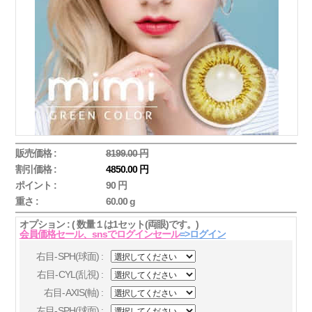
販売価格 :
8199.00 円
割引価格 :
4850.00 円
ポイント :
90 円
重さ :
60.00 g
オプション : ( 数量１は1セット(両眼)です。)
会員価格セール、snsでログインセール
=>ログイン
右目-SPH(球面) :
右目-CYL(乱視) :
右目-AXIS(軸) :
左目-SPH(球面) :