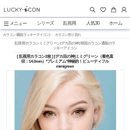
シリーズ
乱視用
人気30
ホーム
メニュー
カラコン通販[ラッキーアイコン]
カラコン売り切れ
乱視用カラコンミミグリーン[デカ目の神] 韓国カラコン通販のラ
ッキーアイコン
[ 乱視用カラコン2枚 ] [デカ目の神]ミミグリーン（着色直
径：14.0mm）*プレミアム*神秘的！ビューティフル
mimigreen