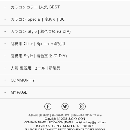
カラコンカラー |人気 BEST
カラコン Special | 度あり | BC
カラコン Style | 着色直径 (G.DIA)
乱視用 Color | Special +遠視用
乱視用 Style | 着色直径 (G.DIA)
人気 乱視用| セール | 新製品
COMMUNITY
MYPAGE
会社紹介
|
利用約款
|
個人情報取扱方針
|
特定商取引法に基づく表示
Copyright (c) 2018 LUCKY-ICON.
COMPANY NAME : LUCKY-ICON | E-MAIL : luckyicon.help@gmail.com
BUSINESS LICENSE NUMBER : 431-20-00478
ALL PICTURES CANNOT BE COPIED WITHOUT PERMISSION.