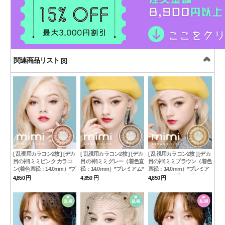
関連商品リスト
[8]
[ 乱視用カラコン2枚 ] [デカ
[ 乱視用カラコン2枚 ] [デカ
[ 乱視用カラコン2枚 ] [デカ
目の神]ミミピンク カラコ
目の神]ミミグレー（着色直
目の神]ミミブラウン（着色
ン(着色直径：14.0mm）*プ
径：14.0mm）*プレミアム*
直径：14.0mm）*プレミア
レミアム*バービー人形登
猫みたい！mimi gray
ム*あざと可愛い！私の中の
4,850 円
4,850 円
4,850 円
場！可愛すぎに注意
女神mimibrown
mimipink