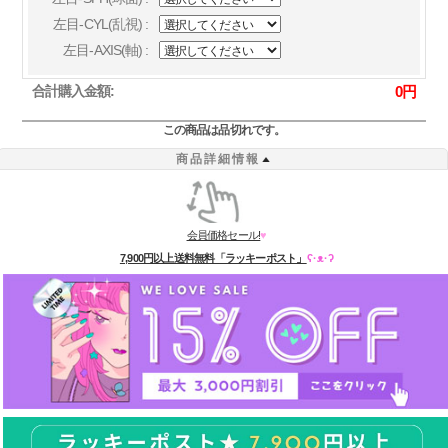
左目-CYL(乱視) :
左目-AXIS(軸) :
合計購入金額:
0
円
この商品は品切れです。
商品詳細情報
会員価格セール!
♥
7,900円以上送料無料「ラッキーポスト」
ʕ·ᴥ·ʔ