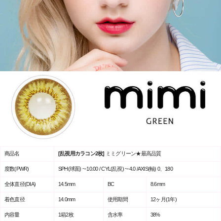
商品名
[乱視用カラコン2枚]
ミミグリーン★最高品質
度数(PWR)
SPH(球面) ~-10.00 / CYL(乱視) ~-4.0 /AXIS(軸) 0、180
全体直径(DIA)
14.5mm
BC
8.6mm
着色直径
14.0mm
使用期間
12ヶ月(1年)
内容量
1箱2枚
含水率
38%