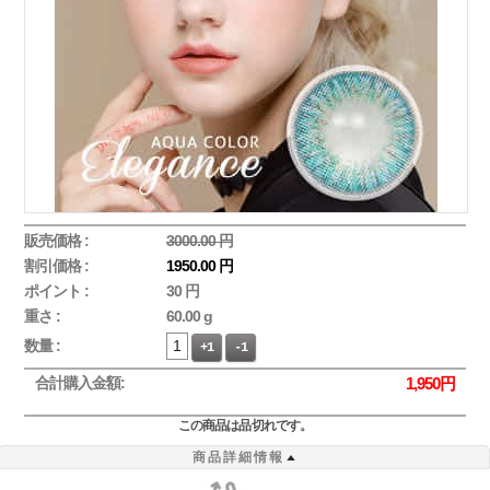
販売価格 :
3000.00 円
割引価格 :
1950.00 円
ポイント :
30 円
重さ :
60.00 g
数量 :
+1
-1
合計購入金額:
1,950
円
この商品は品切れです。
商品詳細情報