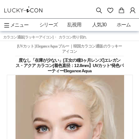
シリーズ
乱視用
人気30
ホーム
メニュー
カラコン通販[ラッキーアイコン]
カラコン売り切れ
[UVカット] Elegance Aqua ブルー｜韓国カラコン通販のラッキー
アイコン
度なし「在庫が少ない」[王女の瞳3ヶ月レンズ]エレガン
ス・アクア カラコン[着色直径：12.8mm】UVカット*発色パ
ーティーElegance Aqua