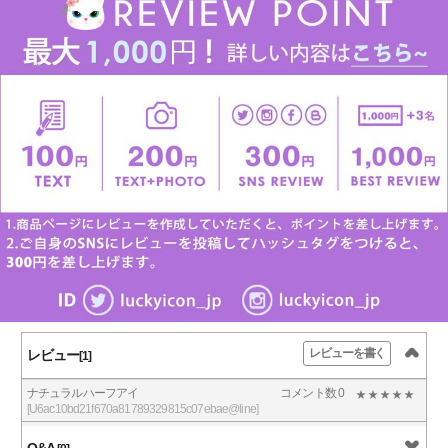
レビューを書く
レビュー
[1]
ナチュラルハーフアイ
コメント数 0
[U6ac10bd21f670a81789329815c07ebae@line]
Q&A