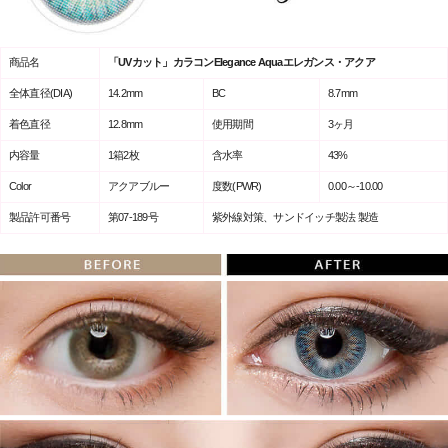
商品名
「UVカット」カラコンElegance Aquaエレガンス・アクア
全体直径(DIA)
14.2mm
BC
8.7mm
着色直径
12.8mm
使用期間
3ヶ月
内容量
1箱2枚
含水率
43%
Color
アクアブルー
度数(PWR)
0.00～-10.00
製品許可番号
第07-189号
紫外線対策、サンドイッチ製法 製造