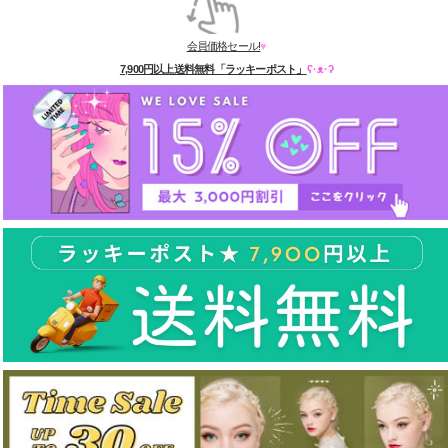
会員価格セール!
♥
7,900円以上送料無料「ラッキーポスト」
ʕ·ᴥ·ʔ