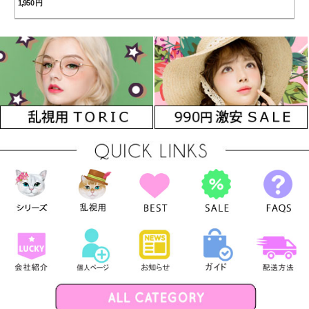
[着色直径：12.8mm】UVカ
1,950 円
ット*私の中の女神
Elegance Green