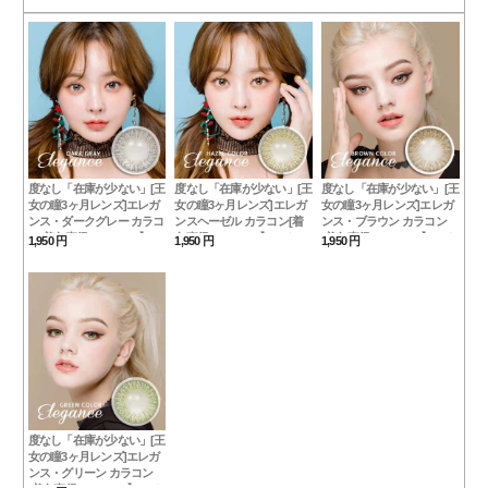
度なし「在庫が少ない」[王
度なし「在庫が少ない」[王
度なし「在庫が少ない」[王
女の瞳3ヶ月レンズ]エレガ
女の瞳3ヶ月レンズ]エレガ
女の瞳3ヶ月レンズ]エレガ
ンス・ダークグレー カラコ
ンスヘーゼル カラコン[着
ンス・ブラウン カラコン
ン[着色直径：12.8mm】UV
色直径：12.8mm】UVカッ
[着色直径：12.8mm】UVカ
1,950 円
1,950 円
1,950 円
カット*瞳美人Elegance
ト*ハーフ王Elegance Hazel
ット*ラブリー発色
Dark Gray
Elegance Brown
度なし「在庫が少ない」[王
女の瞳3ヶ月レンズ]エレガ
ンス・グリーン カラコン