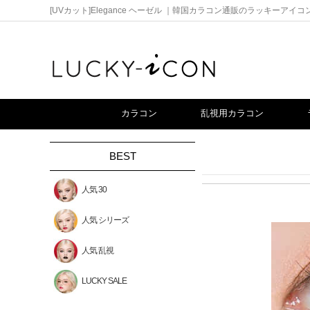
[UVカット]Elegance ヘーゼル ｜韓国カラコン通販のラッキーアイコ
カラコン
乱視用カラコン
BEST
人気 30
人気 シリーズ
人気 乱視
LUCKY SALE