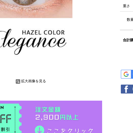
重さ
数量
合計購
拡大画像を見る