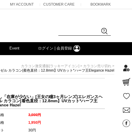
MY ACCOUNT
CUSTOMER CARE
BOOKMARK
|
|
Event
ログイン | 会員登録
>
>
カラコン激安通販[ラッキーアイコン]
カラコン売り切れ
ラコン[着色直径：12.8mm】UVカット*ハーフ王Elegance Hazel
し「在庫が少ない」[王女の瞳3ヶ月レンズ]エレガンスヘ
ル カラコン[着色直径：12.8mm】UVカット*ハーフ王
ance Hazel
価格
3,000円
価格
1,950円
ント
30円