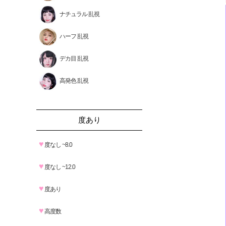
ナチュラル 乱視
ハーフ 乱視
デカ目 乱視
高発色 乱視
度あり
♥
度なし ~8.0
♥
度なし ~12.0
♥
度あり
♥
高度数