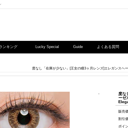
ン
ランキング
Lucky Special
Guide
よくある質問
度なし「在庫が少ない」[王女の瞳3ヶ月レンズ]エレガンスヘーゼル カ
度な
-
ーゼ
Eleg
販売
割引
ポイ