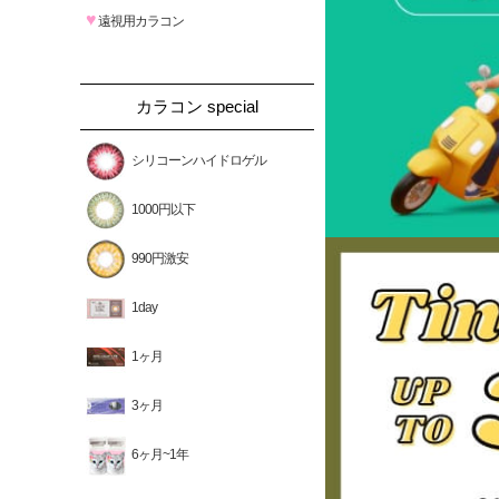
♥
遠視用カラコン
カラコン special
シリコーンハイドロゲル
1000円以下
990円激安
1day
1ヶ月
3ヶ月
6ヶ月~1年