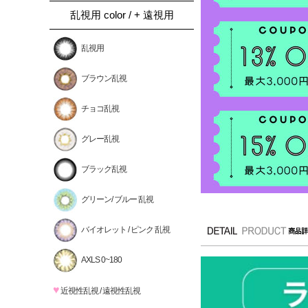
乱視用 color / + 遠視用
乱視用
ブラウン乱視
チョコ乱視
グレー乱視
ブラック乱視
グリーン/ ブルー 乱視
バイオレット / ピンク 乱視
AXLS 0~180
♥
近視性乱視 / 遠視性乱視