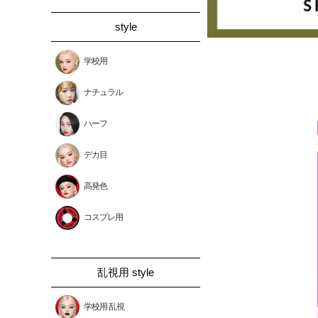
style
学校用
ナチュラル
ハーフ
デカ目
高発色
コスプレ用
乱視用 style
学校用 乱視