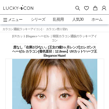
シリーズ
乱視用
人気30
ホーム
メニュー
カラコン通販[ラッキーアイコン]
カラコン売り切れ
[UVカット]Elegance ヘーゼル ｜韓国カラコン通販のラッキーアイ
コン
度なし「在庫が少ない」[王女の瞳3ヶ月レンズ]エレガンス
ヘーゼル カラコン[着色直径：12.8mm】UVカット*ハーフ王
Elegance Hazel