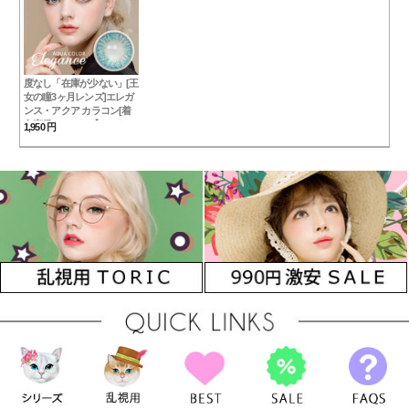
度なし「在庫が少ない」[王
女の瞳3ヶ月レンズ]エレガ
ンス・アクア カラコン[着
色直径：12.8mm】UVカッ
1,950 円
ト*発色パーティー
Elegance Aqua