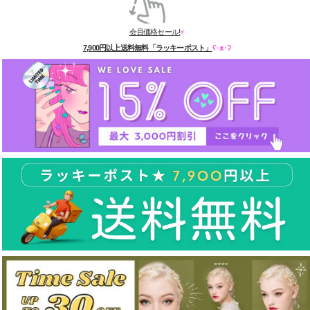
会員価格セール!
♥
7,900円以上送料無料「ラッキーポスト」
ʕ·ᴥ·ʔ