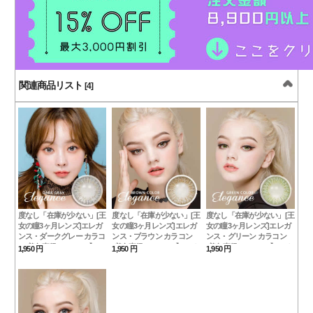
関連商品リスト
[4]
度なし「在庫が少ない」[王
度なし「在庫が少ない」[王
度なし「在庫が少ない」[王
女の瞳3ヶ月レンズ]エレガ
女の瞳3ヶ月レンズ]エレガ
女の瞳3ヶ月レンズ]エレガ
ンス・ダークグレー カラコ
ンス・ブラウン カラコン
ンス・グリーン カラコン
ン[着色直径：12.8mm】UV
[着色直径：12.8mm】UVカ
[着色直径：12.8mm】UVカ
1,950 円
1,950 円
1,950 円
カット*瞳美人Elegance
ット*ラブリー発色
ット*私の中の女神
Dark Gray
Elegance Brown
Elegance Green