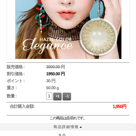
販売価格 :
3000.00 円
割引価格 :
1950.00 円
ポイント :
30 円
重さ :
60.00 g
数量 :
+1
-1
合計購入金額:
1,950
円
この商品は品切れです。
商品詳細情報