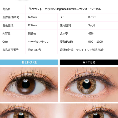
商品名
「UVカット」カラコンElegance Hazelエレガンス・ヘーゼル
全体直径(DIA)
14.2mm
BC
8.7mm
着色直径
12.8mm
使用期間
3ヶ月
内容量
1箱2枚
含水率
43%
Color
ヘーゼルブラウン
度数(PWR)
0.00～-10.00
製品許可番号
第07-189号
紫外線対策、サンドイッチ製法 製造