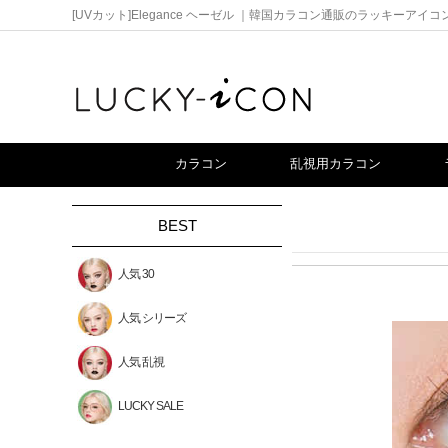
[UVカット]Elegance ヘーゼル ｜韓国カラコン通販のラッキーアイコ
カラコン
乱視用カラコン
BEST
人気 30
人気 シリーズ
人気 乱視
LUCKY SALE