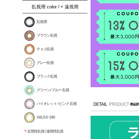
乱視用 color / + 遠視用
乱視用
ブラウン乱視
チョコ乱視
グレー乱視
ブラック乱視
グリーン/ ブルー 乱視
バイオレット / ピンク 乱視
AXLS 0~180
♥
近視性乱視 / 遠視性乱視