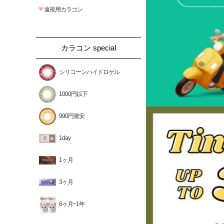
♥
遠視用カラコン
カラコン special
シリコーンハイドロゲル
1000円以下
990円激安
1day
1ヶ月
3ヶ月
6ヶ月~1年