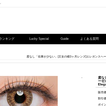
ン
ランキング
Lucky Special
Guide
よくある質問
度なし「在庫が少ない」[王女の瞳3ヶ月レンズ]エレガンスヘーゼル カ
度な
-
ーゼ
Eleg
販売
割引
ポイ