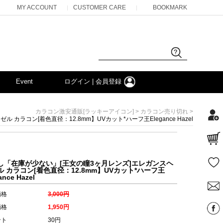
MY ACCOUNT
CUSTOMER CARE
BOOKMARK
|
|
Event
ログイン | 会員登録
>
>
カラコン激安通販[ラッキーアイコン]
カラコン売り切れ
ラコン[着色直径：12.8mm】UVカット*ハーフ王Elegance Hazel
し「在庫が少ない」[王女の瞳3ヶ月レンズ]エレガンスヘ
ル カラコン[着色直径：12.8mm】UVカット*ハーフ王
ance Hazel
価格
3,000円
価格
1,950円
ント
30円