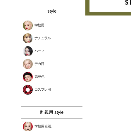
style
学校用
ナチュラル
ハーフ
デカ目
高発色
コスプレ用
乱視用 style
学校用 乱視