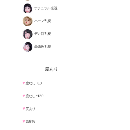
ナチュラル 乱視
ハーフ 乱視
デカ目 乱視
高発色 乱視
度あり
♥
度なし ~8.0
♥
度なし ~12.0
♥
度あり
♥
高度数