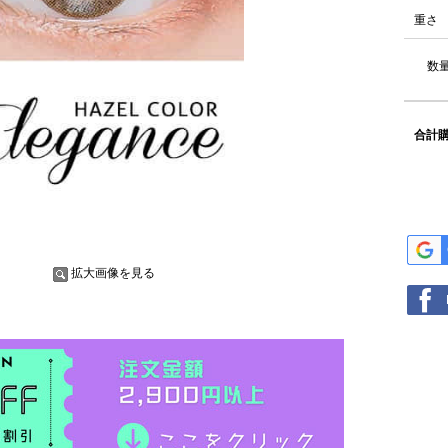
重さ
数量
合計購
拡大画像を見る