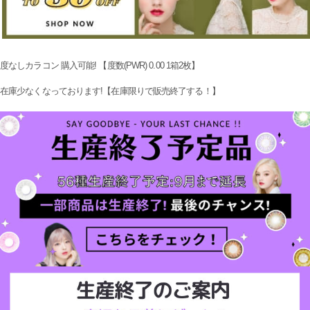
度なしカラコン 購入可能! 【度数(PWR) 0.00 1箱2枚】
在庫少なくなっております!【在庫限りで販売終了する！】