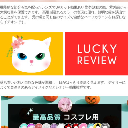
機能的な部分も気を配ったレンズでUVカット効果あり 野外活動の際、紫外線から
大切な目を保護できます。 高級感溢れるカラーの表現に優れ、鮮明な瞳を演出す
ることができます。 元の瞳と同じ位のサイズで自然なハーフカラコンをお探しな
らイチオシです。
落ち着いた柄と自然な色味が調和し、目がはっきり奥深く見えます。 デイリーに
よくて奥深さのあるアイメイクだとシナジー効果抜群です。