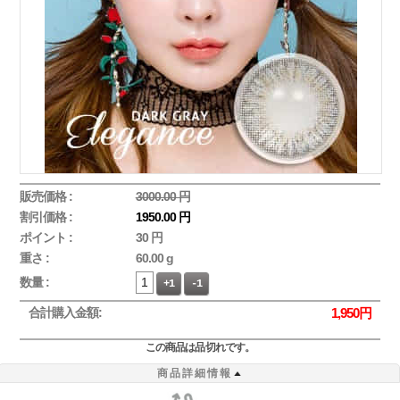
販売価格 :
3000.00 円
割引価格 :
1950.00 円
ポイント :
30 円
重さ :
60.00 g
数量 :
+1
-1
合計購入金額:
1,950
円
この商品は品切れです。
商品詳細情報