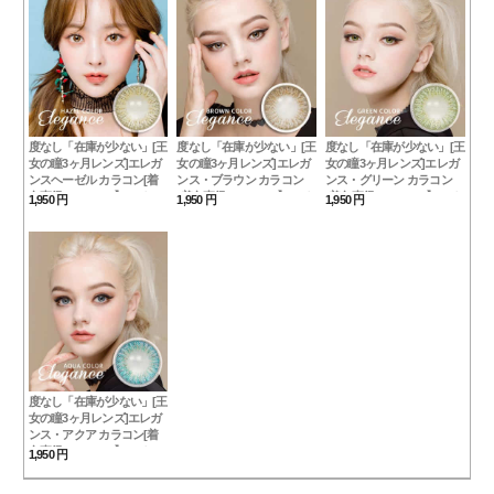
度なし「在庫が少ない」[王
度なし「在庫が少ない」[王
度なし「在庫が少ない」[王
女の瞳3ヶ月レンズ]エレガ
女の瞳3ヶ月レンズ]エレガ
女の瞳3ヶ月レンズ]エレガ
ンスヘーゼル カラコン[着
ンス・ブラウン カラコン
ンス・グリーン カラコン
色直径：12.8mm】UVカッ
[着色直径：12.8mm】UVカ
[着色直径：12.8mm】UVカ
1,950 円
1,950 円
1,950 円
ト*ハーフ王Elegance Hazel
ット*ラブリー発色
ット*私の中の女神
Elegance Brown
Elegance Green
度なし「在庫が少ない」[王
女の瞳3ヶ月レンズ]エレガ
ンス・アクア カラコン[着
色直径：12.8mm】UVカッ
1,950 円
ト*発色パーティー
Elegance Aqua