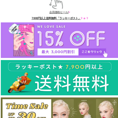
会員価格セール!
♥
7,900円以上送料無料「ラッキーポスト」
ʕ·ᴥ·ʔ