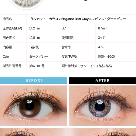
商品名
「UVカット」カラコンElegance Dark Grayエレガンス・ダークグレー
全体直径(DIA)
14.2mm
BC
8.7mm
着色直径
12.8mm
使用期間
3ヶ月
内容量
1箱2枚
含水率
43%
Color
ダークグレー
度数(PWR)
0.00～-10.00
製品許可番号
第07-189号
紫外線対策、サンドイッチ製法 製造