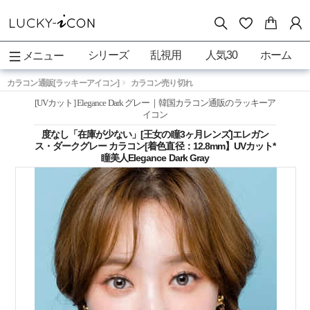
シリーズ
乱視用
人気30
ホーム
メニュー
カラコン通販[ラッキーアイコン]
カラコン売り切れ
[UVカット] Elegance Dark グレー｜韓国カラコン通販のラッキーア
イコン
度なし「在庫が少ない」[王女の瞳3ヶ月レンズ]エレガン
ス・ダークグレー カラコン[着色直径：12.8mm】UVカット*
瞳美人Elegance Dark Gray