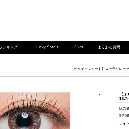
ランキング
Lucky Special
Guide
よくある質問
【オルチャンムード】ステラグレー カラコ
【オ
-
13.
販売
割引
ポイ