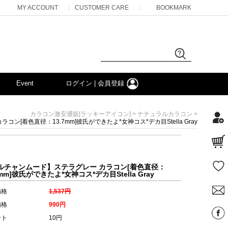
MY ACCOUNT
CUSTOMER CARE
BOOKMARK
|
|
Event
ログイン | 会員登録
>
>
カラコン激安通販[ラッキーアイコン]
ナチュラルカラコン
ン[着色直径：13.7mm]彼氏ができたよ*女神コス*デカ目Stella Gray
ルチャンムード】ステラグレー カラコン[着色直径：
7mm]彼氏ができたよ*女神コス*デカ目Stella Gray
価格
1,537円
価格
990円
ント
10円