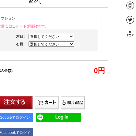
60.00 g
オプション
数量１は1セット(両眼)です。
左目 :
右目 :
0
円
入金額:
Googleでログイン
Facebookでログイ