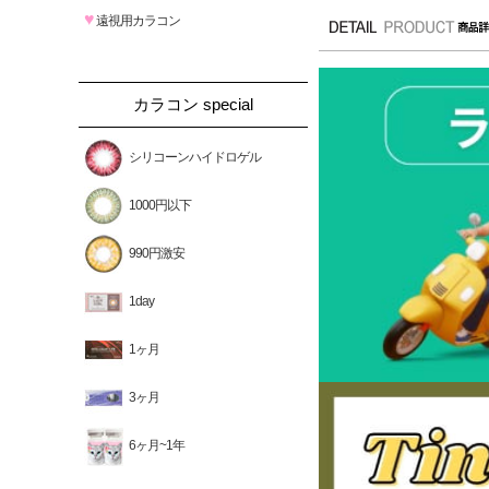
♥
遠視用カラコン
カラコン special
シリコーンハイドロゲル
1000円以下
990円激安
1day
1ヶ月
3ヶ月
6ヶ月~1年