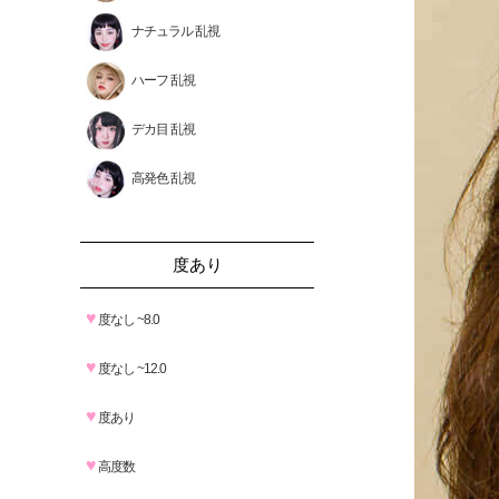
ナチュラル 乱視
ハーフ 乱視
デカ目 乱視
高発色 乱視
度あり
♥
度なし ~8.0
♥
度なし ~12.0
♥
度あり
♥
高度数