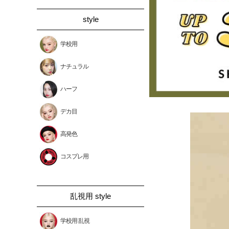
style
学校用
ナチュラル
ハーフ
デカ目
高発色
コスプレ用
乱視用 style
学校用 乱視