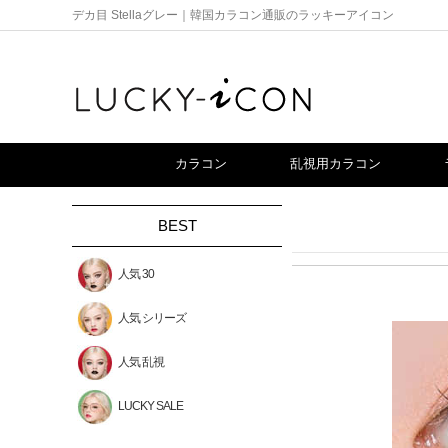
デカ目 Stellaグレー｜韓国カラコン通販のラッキーアイコン
カラコン
乱視用カラコン
BEST
人気 30
人気 シリーズ
人気 乱視
LUCKY SALE