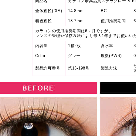
商品名
カラコン最高品質ステラグレー Stella
全体直径(DIA)
14.8mm
BC
着色直径
13.7mm
使用推奨期間
カラコンの使用推奨期間は6ヶ月ですが、
レンズの管理や保存方法により最大1年までお使いい
内容量
1箱2枚
含水率
Color
グレー
度数(PWR)
0
製品許可番号
第13-198号
製造方法