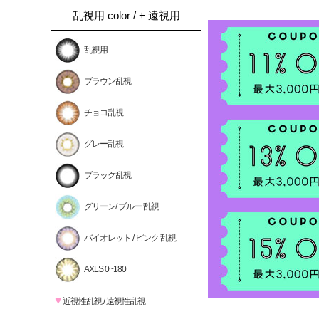
乱視用 color / + 遠視用
乱視用
ブラウン乱視
チョコ乱視
グレー乱視
ブラック乱視
グリーン/ ブルー 乱視
バイオレット / ピンク 乱視
AXLS 0~180
♥
近視性乱視 / 遠視性乱視