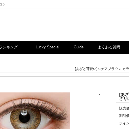
コン
ランキング
Lucky Special
Guide
よくある質問
[あざと可愛い]ルチアブラウン カラコ
[あ
-
さりげ
販売
割引
ポイ