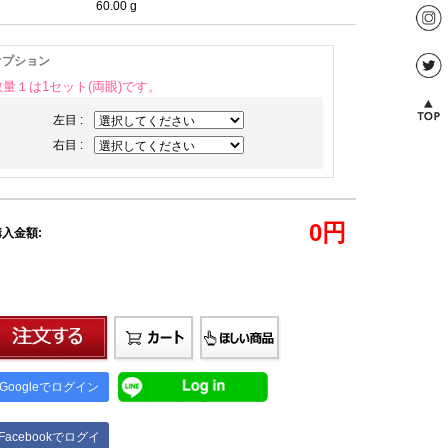
60.00 g
オプション
数量１は1セット(両眼)です。
左目 :
右目 :
0
円
入金額:
Googleでログイン
Facebookでログイ