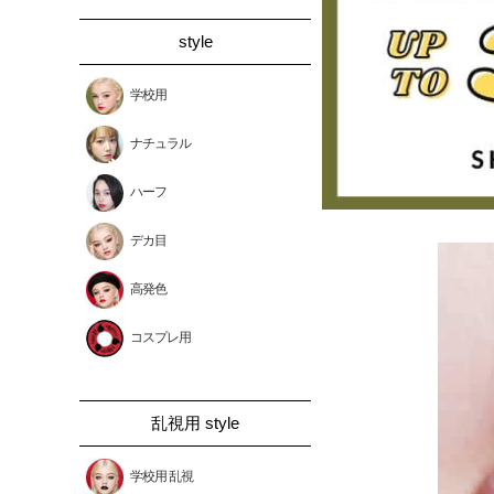
style
学校用
ナチュラル
ハーフ
デカ目
高発色
コスプレ用
乱視用 style
学校用 乱視