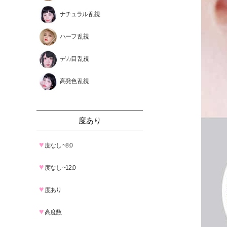
ナチュラル 乱視
ハーフ 乱視
デカ目 乱視
高発色 乱視
度あり
♥
度なし ~8.0
♥
度なし ~12.0
♥
度あり
♥
高度数