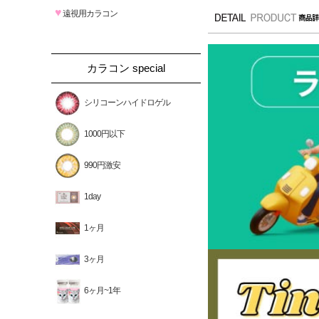
♥
遠視用カラコン
カラコン special
シリコーンハイドロゲル
1000円以下
990円激安
1day
1ヶ月
3ヶ月
6ヶ月~1年