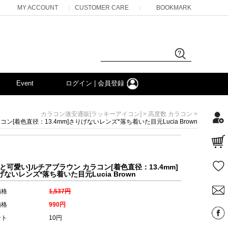
MY ACCOUNT
CUSTOMER CARE
BOOKMARK
|
|
Event
ログイン | 会員登録
>
>
カラコン激安通販[ラッキーアイコン]
高度数 カラコン
ン[着色直径：13.4mm]さりげないレンズ*落ち着いた目元Lucia Brown
ざと可愛い]ルチアブラウン カラコン[着色直径：13.4mm]
ないレンズ*落ち着いた目元Lucia Brown
価格
1,537円
価格
990円
ント
10円