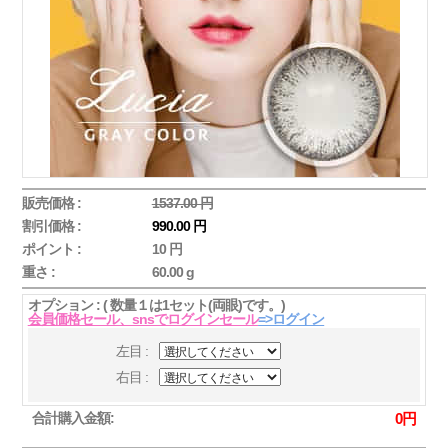
販売価格 :
1537.00 円
割引価格 :
990.00 円
ポイント :
10 円
重さ :
60.00 g
オプション : ( 数量１は1セット(両眼)です。)
会員価格セール、snsでログインセール
=>ログイン
左目 :
右目 :
合計購入金額:
0
円