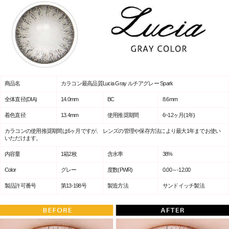
商品名
カラコン最高品質Lucia Gray ルチアグレー Spark
全体直径(DIA)
14.0mm
BC
8.6mm
着色直径
13.4mm
使用推奨期間
6~12ヶ月(1年)
カラコンの使用推奨期間は6ヶ月ですが、 レンズの管理や保存方法により最大1年までお使い
いただけます。
内容量
1箱2枚
含水率
38%
Color
グレー
度数(PWR)
0.00～-12.00
製品許可番号
第13-198号
製造方法
サンドイッチ製法