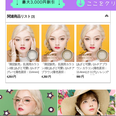
関連商品リスト
[3]
「限定販売」 乱視用カラコ
「限定販売」 乱視用カラコ
[あざと可愛い]ルチアブラ
ン2枚 [あざと可愛い]ルチア
ン2枚 [あざと可愛い]ルチア
ウン カラコン[着色直径：
グレー[着色直径：13.4mm]
ブラウン[着色直径：
13.4mm]さりげないレンズ*
自然*仔犬みたいなLucia
13.4mm]さりげないレンズ*
落ち着いた目元Lucia
4,350 円
4,350 円
990 円
Gray
Brown
落ち着いた目元Lucia
Brown