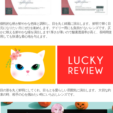
個性的な柄が鮮やかな色味と調和し、目を丸く綺麗に演出します。 鮮明で輝く目
元になりたい方にぜひお勧めします。デイリー用にも負担が ないレンズです。仄
かに映える鮮やかな瞳を演出します/ 厚さが薄いので酸素透過率が高く、長時間使
用しても快適な着心地を与えます。
目の形を丸く鮮明にしてくれ、目もとを愛らしい雰囲気に演出します。 大切な約
束の時、相手の心を掴みたい時にいちおしレンズです。