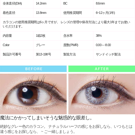
全体直径(DIA)
14.2mm
BC
8.6mm
着色直径
13.8mm
使用推奨期間
6~12ヶ月(1年)
カラコンの使用推奨期間は6ヶ月ですが、 レンズの管理や保存方法により最大1年までお使い
いただけます。
内容量
1箱2枚
含水率
38%
Color
グレー
度数(PWR)
0.00～-8.00
製品許可番号
第13-198号
製造方法
サンドイッチ製法
魔法にかかってしまいそうな魅惑的な眼差し。
絶妙なグレー色のカラコン。 ナチュラルハーフの感じをお探しなら、いつもとは
違う感じをお探しなら、 ~ ご一緒しましょう。