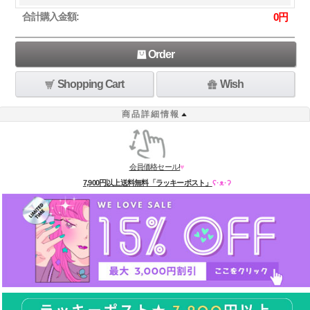
合計購入金額:
0
円
Order
Shopping Cart
Wish
商品詳細情報
会員価格セール!
♥
7,900円以上送料無料「ラッキーポスト」
ʕ·ᴥ·ʔ