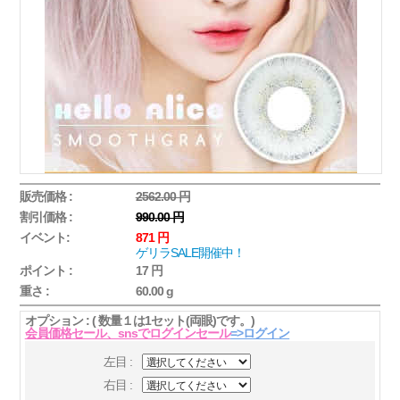
販売価格 :
2562.00 円
割引価格 :
990.00 円
イベント:
871 円
ゲリラSALE開催中！
ポイント :
17 円
重さ :
60.00 g
オプション : ( 数量１は1セット(両眼)です。)
会員価格セール、snsでログインセール
=>ログイン
左目 :
右目 :