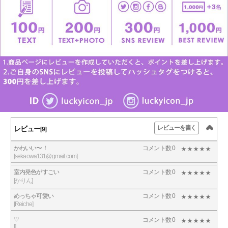
レビューを書く
レビュー
[9]
かわいい〜！
コメント数 0
[sekaowa131@gmail.com]
室内発色がすごい
コメント数 0
[かりん]
めっちゃ可愛い
コメント数 0
[Reiche]
♡
コメント数 0
[]