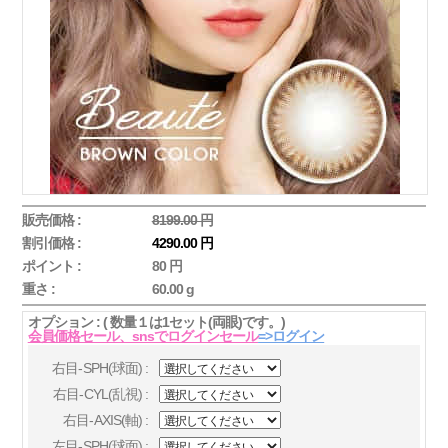
販売価格 :
8199.00 円
割引価格 :
4290.00 円
ポイント :
80 円
重さ :
60.00 g
オプション : ( 数量１は1セット(両眼)です。)
会員価格セール、snsでログインセール
=>ログイン
右目-SPH(球面) :
右目-CYL(乱視) :
右目-AXIS(軸) :
左目-SPH(球面) :