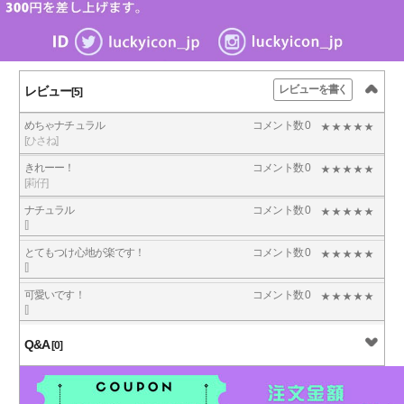
レビューを書く
レビュー
[5]
めちゃナチュラル
コメント数 0
[ひさね]
きれーー！
コメント数 0
[莉仔]
ナチュラル
コメント数 0
[]
とてもつけ心地が楽です！
コメント数 0
[]
可愛いです！
コメント数 0
[]
Q&A
[0]