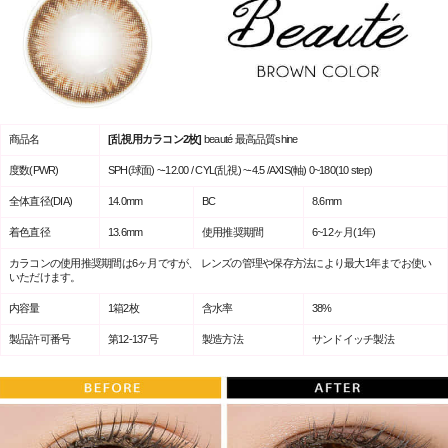
商品名
[乱視用カラコン2枚]
beauté 最高品質shine
度数(PWR)
SPH(球面) ~-12.00 / CYL(乱視) ~-4.5 /AXIS(軸) 0~180(10 step)
全体直径(DIA)
14.0mm
BC
8.6mm
着色直径
13.6mm
使用推奨期間
6~12ヶ月(1年)
カラコンの使用推奨期間は6ヶ月ですが、 レンズの管理や保存方法により最大1年までお使い
いただけます。
内容量
1箱2枚
含水率
38%
製品許可番号
第12-137号
製造方法
サンドイッチ製法