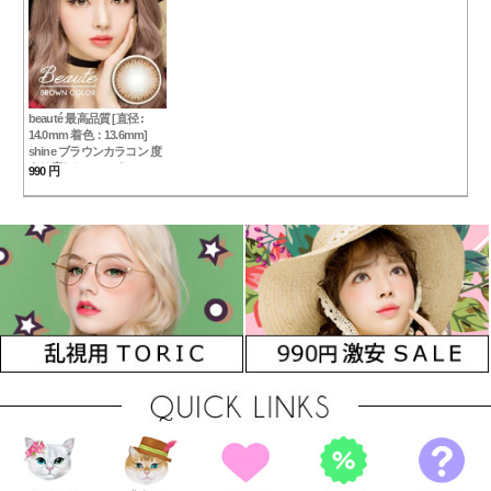
beauté 最高品質 [直径 :
14.0mm 着色：13.6mm]
shine ブラウンカラコン 度
あり度なし~12.00まで
990 円