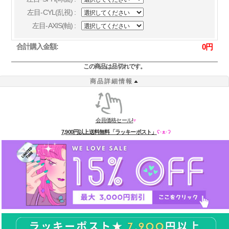
左目-CYL(乱視) :
左目-AXIS(軸) :
合計購入金額:
0
円
この商品は品切れです。
商品詳細情報
会員価格セール!
♥
7,900円以上送料無料「ラッキーポスト」
ʕ·ᴥ·ʔ