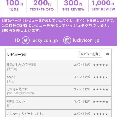
レビューを書く
レビュー
[14]
削除されたので再投稿
コメント数 0
[使用者]
いい！
コメント数 0
[ゆう]
とても自然です！
コメント数 0
[haru.part@icloud.com]
乾燥しにくい
コメント数 0
[し]
これからもリピートします。
コメント数 0