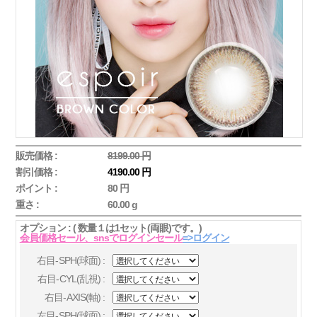
販売価格 :
8199.00 円
割引価格 :
4190.00 円
ポイント :
80 円
重さ :
60.00 g
オプション : ( 数量１は1セット(両眼)です。)
会員価格セール、snsでログインセール
=>ログイン
右目-SPH(球面) :
右目-CYL(乱視) :
右目-AXIS(軸) :
左目-SPH(球面) :