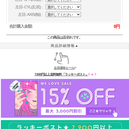
左目-CYL(乱視) :
左目-AXIS(軸) :
合計購入金額:
0
円
この商品は品切れです。
商品詳細情報
会員価格セール!
♥
7,900円以上送料無料「ラッキーポスト」
ʕ·ᴥ·ʔ