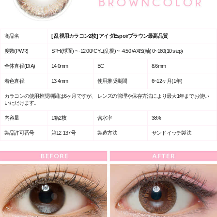
商品名
[ 乱視用カラコン2枚] アイダEspoirブラウン最高品質
度数(PWR)
SPH(球面) ~ -12.00/ CYL(乱視) ~ -4.50 /AXIS(軸) 0~180(10 step)
全体直径(DIA)
14.0mm
BC
8.6mm
着色直径
13.4mm
使用推奨期間
6~12ヶ月(1年)
カラコンの使用推奨期間は6ヶ月ですが、 レンズの管理や保存方法により最大1年までお使い
いただけます。
内容量
1箱2枚
含水率
38%
製品許可番号
第12-137号
製造方法
サンドイッチ製法