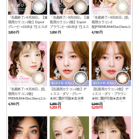
「生産終了:~9月26日」【遠
「生産終了:~9月26日」【遠
「生産終了:~9月26日」[乱
視用カラコン2枚】Espoir
視用カラコン2枚】Espoir
視用カラコン2
グレー[~ +10.00まで] エスポ
ブラウン[~ +10.00まで] エス
枚]PREMIUM★Elsa Dianaエ
ワール・アイダ Gray
ポワール・アイダ Brown
ルサダイアナアップルグレ
3,850 円
3,850 円
4,780 円
ー最高品質 [直径 : 14.0mm
着色：13.6mm] Elsa Diana
Gray
「生産終了:~9月26日」[乱
【乱視用カラコン2枚】デ
【乱視用カラコン2枚】デ
視用カラコン2枚]
ィスコ・ダリ・グレー
ィスコ・ダリ・ブラウン
PREMIUM★Elsa Dianaエル
★BC 選択可能★含水率
★BC 選択可能★含水率
サダイアナブロンズブラウ
42% [直径 : 14.0mm 着色：
42% [直径 : 14.0mm 着色：
4,780 円
5,980 円
5,980 円
13.7mm BC : 8.2/8.4/8.6]
5,203 円
13.7mm BC : 8.2/8.4/8.6]
5,203 円
ン 最高品質 [直径 : 14.0mm
Disco Dali Gray
Disco Dali Brown
着色：13.6mm] Diana
Brown