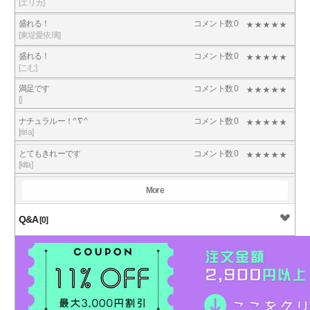
[エリカ]
盛れる！
コメント数 0
[東堤愛依璃]
盛れる！
コメント数 0
[こむ]
満足です
コメント数 0
[]
ナチュラルー！^ ∇ ^
コメント数 0
[riria]
とてもきれーです
コメント数 0
[kita]
More
Q&A
[0]