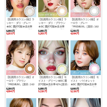
【乱視用カラコン2枚】ラ
【乱視用カラコン2枚】ラ
【乱視用カラコン2枚】オ
ッキー・ダリ・グレー
ッキー・ダリ・ブラウン
ーロラ・グレー
★BC 選択可能★含水率
★BC 選択可能★含水率
「PREMIUM」 [直径 : 14.0
42% [直径 : 14.0mm 着色：
42% [直径 : 14.0mm 着色：
着色：13.2 ] Aurora Gray
5,980 円
5,980 円
5,280 円
13.7mm BC : 8.2/8.4/8.6]
5,203 円
13.7mm BC : 8.2/8.4/8.6]
5,203 円
4,594 円
Toric ナチュラルハーフ
Lucky Dali Gray
Lucky Dali Brown
【乱視用カラコン2枚】オ
【乱視用カラコン2枚】モ
【乱視用カラコン2枚】モ
ーロラ・ブラウン
イスト・グリーン★BC 選
イスト・バイオレット
「PREMIUM」 [直径 : 14.0
択可能★含水率 42% [直径 :
★BC 選択可能★含水率
着色：13.2 ] Aurora Brown
14.0mm 着色：13.6mm BC
42% [直径 : 14.0mm 着色：
5,280 円
5,880 円
5,880 円
4,594 円
5,116 円
5,116 円
Toric ナチュラルハーフ
: 8.2/8.4/8.6] ナチュラルハー
13.6mm BC : 8.2/8.4/8.6] ナ
フ
チュラルハーフ