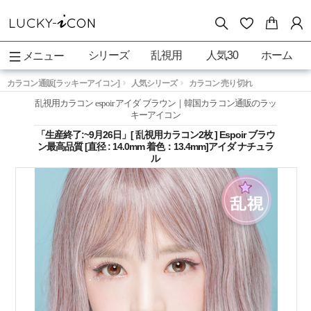
シリーズ
乱視用
人気30
ホーム
メニュー
カラコン通販[ラッキーアイコン]
人気シリーズ
カラコン 売り切れ
乱視用カラコン espoir アイダ ブラウン｜韓国カラコン通販のラッ
キーアイコン
「生産終了:~9月26日」[ 乱視用カラコン2枚 ] Espoir ブラウ
ン最高品質 [直径 : 14.0mm 着色：13.4mm]アイダ ナチュラ
ル