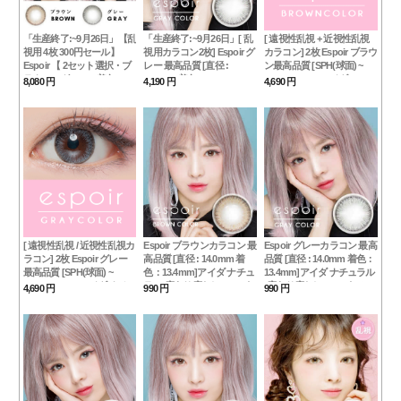
「生産終了:~9月26日」【乱
「生産終了:~9月26日」[ 乱
[ 遠視性乱視 + 近視性乱視
視用 4枚 300円セール】
視用カラコン2枚] Espoir グ
カラコン] 2枚 Espoir ブラウ
Espoir 【 2セット選択・ブ
レー 最高品質 [直径 :
ン最高品質 [SPH(球面) ~
ラウン・グレー・着色：
14.0mm 着色：13.4mm]ア
-12.00、~ +10]アイダ
8,080 円
4,190 円
4,690 円
13.6 】 エスポワール・アイ
イダ ナチュラル
ダ、ナチュラル
[ 遠視性乱視 / 近視性乱視カ
Espoir ブラウンカラコン 最
Espoir グレーカラコン 最高
ラコン] 2枚 Espoir グレー
高品質 [直径 : 14.0mm 着
品質 [直径 : 14.0mm 着色：
最高品質 [SPH(球面) ~
色：13.4mm]アイダ ナチュ
13.4mm]アイダ ナチュラル
-12.00、~ +10]アイダ ナチュ
ラル(度あり度なし~-8.00ま
(度あり度なし~-8.00まで)
4,690 円
990 円
990 円
ラル
で)