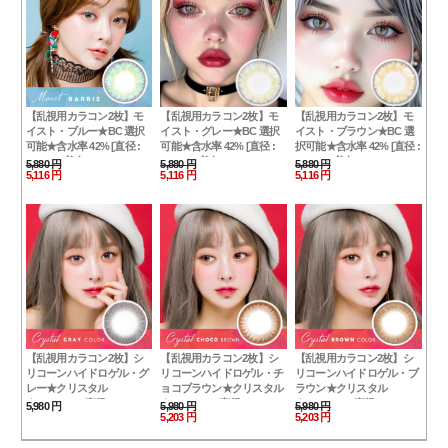
【乱視用カラコン2枚】モ
【乱視用カラコン2枚】モ
【乱視用カラコン2枚】モ
イスト・ブルー★BC 選択
イスト・グレー★BC 選択
イスト・ブラウン★BC 選
可能★含水率 42% [直径 :
可能★含水率 42% [直径 :
択可能★含水率 42% [直径 :
14.0mm 着色：13.6mm BC
14.0mm 着色：13.6mm BC
14.0mm 着色：13.6mm BC
5,880 円
5,880 円
5,880 円
5,116 円
5,116 円
5,116 円
: 8.2/8.4/8.6] ナチュラルハー
: 8.2/8.4/8.6] ナチュラルハー
: 8.2/8.4/8.6] ナチュラルハー
フ
フ
フ
【乱視用カラコン2枚】シ
【乱視用カラコン2枚】シ
【乱視用カラコン2枚】シ
リコーンハイドロゲル・グ
リコーンハイドロゲル・チ
リコーンハイドロゲル・ブ
レー★クリスタル
ョコブラウン★クリスタル
ラウン★クリスタル
★PREMIUM[直径 : 14.3mm
★PREMIUM[直径 : 14.3mm
★PREMIUM[直径 : 14.3mm
5,980 円
5,980 円
5,980 円
5,203 円
5,203 円
着色：13.5mm BC : 8.7]
着色：13.5mm BC : 8.7]
着色：13.5mm BC : 8.7]
Crystal Gray silicone
Crystal Choco Brown
Crystal Brown silicone
hydrogel 24
silicone hydrogel 23
hydrogel 25