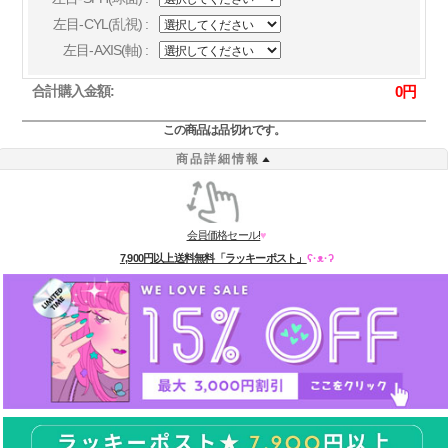
左目-CYL(乱視) :
左目-AXIS(軸) :
合計購入金額:
0
円
この商品は品切れです。
商品詳細情報
会員価格セール!
♥
7,900円以上送料無料「ラッキーポスト」
ʕ·ᴥ·ʔ