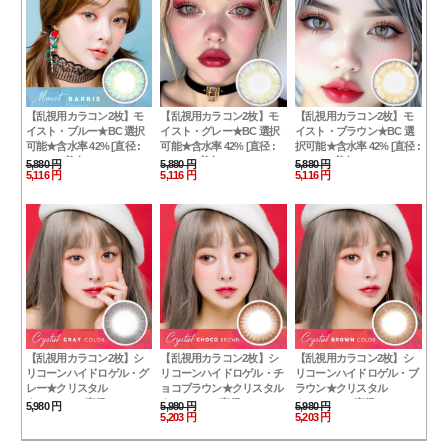
【乱視用カラコン2枚】モ
【乱視用カラコン2枚】モ
【乱視用カラコン2枚】モ
イスト・ブルー★BC 選択
イスト・グレー★BC 選択
イスト・ブラウン★BC 選
可能★含水率 42% [直径 :
可能★含水率 42% [直径 :
択可能★含水率 42% [直径 :
14.0mm 着色：13.6mm BC
14.0mm 着色：13.6mm BC
14.0mm 着色：13.6mm BC
5,880 円
5,880 円
5,880 円
5,116 円
5,116 円
5,116 円
: 8.2/8.4/8.6] ナチュラルハー
: 8.2/8.4/8.6] ナチュラルハー
: 8.2/8.4/8.6] ナチュラルハー
フ
フ
フ
【乱視用カラコン2枚】シ
【乱視用カラコン2枚】シ
【乱視用カラコン2枚】シ
リコーンハイドロゲル・グ
リコーンハイドロゲル・チ
リコーンハイドロゲル・ブ
レー★クリスタル
ョコブラウン★クリスタル
ラウン★クリスタル
★PREMIUM[直径 : 14.3mm
★PREMIUM[直径 : 14.3mm
★PREMIUM[直径 : 14.3mm
5,980 円
5,980 円
5,980 円
5,203 円
5,203 円
着色：13.5mm BC : 8.7]
着色：13.5mm BC : 8.7]
着色：13.5mm BC : 8.7]
Crystal Gray silicone
Crystal Choco Brown
Crystal Brown silicone
hydrogel 24
silicone hydrogel 23
hydrogel 25