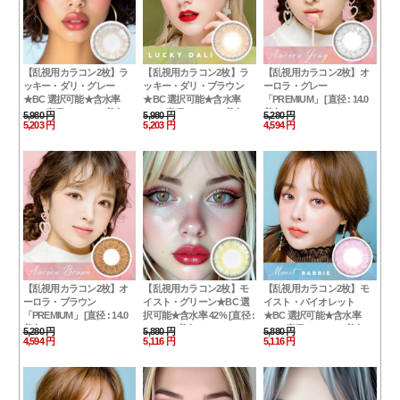
【乱視用カラコン2枚】ラ
【乱視用カラコン2枚】ラ
【乱視用カラコン2枚】オ
ッキー・ダリ・グレー
ッキー・ダリ・ブラウン
ーロラ・グレー
★BC 選択可能★含水率
★BC 選択可能★含水率
「PREMIUM」 [直径 : 14.0
42% [直径 : 14.0mm 着色：
42% [直径 : 14.0mm 着色：
着色：13.2 ] Aurora Gray
5,980 円
5,980 円
5,280 円
13.7mm BC : 8.2/8.4/8.6]
5,203 円
13.7mm BC : 8.2/8.4/8.6]
5,203 円
4,594 円
Toric ナチュラルハーフ
Lucky Dali Gray
Lucky Dali Brown
【乱視用カラコン2枚】オ
【乱視用カラコン2枚】モ
【乱視用カラコン2枚】モ
ーロラ・ブラウン
イスト・グリーン★BC 選
イスト・バイオレット
「PREMIUM」 [直径 : 14.0
択可能★含水率 42% [直径 :
★BC 選択可能★含水率
着色：13.2 ] Aurora Brown
14.0mm 着色：13.6mm BC
42% [直径 : 14.0mm 着色：
5,280 円
5,880 円
5,880 円
4,594 円
5,116 円
5,116 円
Toric ナチュラルハーフ
: 8.2/8.4/8.6] ナチュラルハー
13.6mm BC : 8.2/8.4/8.6] ナ
フ
チュラルハーフ