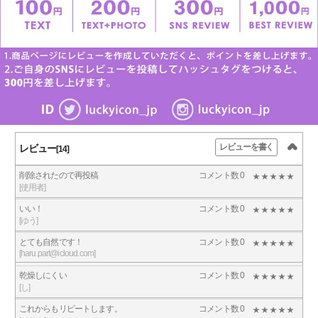
レビューを書く
レビュー
[14]
削除されたので再投稿
コメント数 0
[使用者]
いい！
コメント数 0
[ゆう]
とても自然です！
コメント数 0
[haru.part@icloud.com]
乾燥しにくい
コメント数 0
[し]
これからもリピートします。
コメント数 0