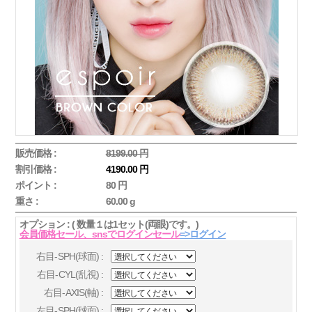
販売価格 :
8199.00 円
割引価格 :
4190.00 円
ポイント :
80 円
重さ :
60.00 g
オプション : ( 数量１は1セット(両眼)です。)
会員価格セール、snsでログインセール
=>ログイン
右目-SPH(球面) :
右目-CYL(乱視) :
右目-AXIS(軸) :
左目-SPH(球面) :