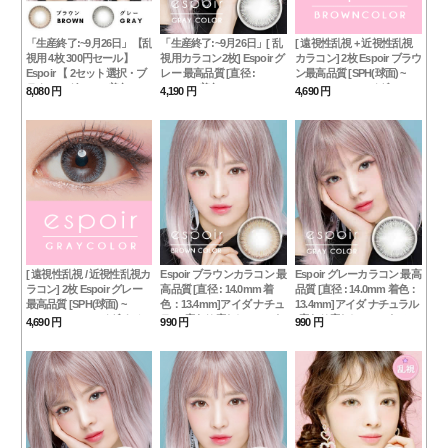
「生産終了:~9月26日」【乱
「生産終了:~9月26日」[ 乱
[ 遠視性乱視 + 近視性乱視
視用 4枚 300円セール】
視用カラコン2枚] Espoir グ
カラコン] 2枚 Espoir ブラウ
Espoir 【 2セット選択・ブ
レー 最高品質 [直径 :
ン最高品質 [SPH(球面) ~
ラウン・グレー・着色：
14.0mm 着色：13.4mm]ア
-12.00、~ +10]アイダ
8,080 円
4,190 円
4,690 円
13.6 】 エスポワール・アイ
イダ ナチュラル
ダ、ナチュラル
[ 遠視性乱視 / 近視性乱視カ
Espoir ブラウンカラコン 最
Espoir グレーカラコン 最高
ラコン] 2枚 Espoir グレー
高品質 [直径 : 14.0mm 着
品質 [直径 : 14.0mm 着色：
最高品質 [SPH(球面) ~
色：13.4mm]アイダ ナチュ
13.4mm]アイダ ナチュラル
-12.00、~ +10]アイダ ナチュ
ラル(度あり度なし~-8.00ま
(度あり度なし~-8.00まで)
4,690 円
990 円
990 円
ラル
で)