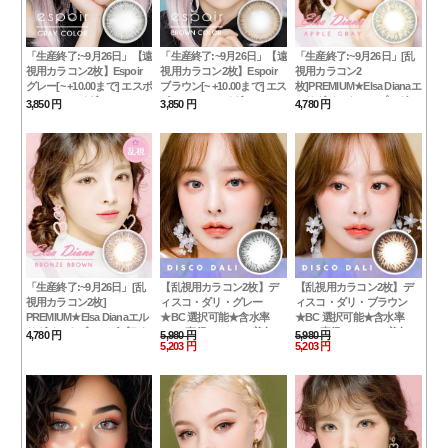
「生産終了:~9月26日」【遠
「生産終了:~9月26日」【遠
「生産終了:~9月26日」[乱
視用カラコン2枚】Espoir
視用カラコン2枚】Espoir
視用カラコン2
グレー[~ +10.00まで] エスポ
ブラウン[~ +10.00まで] エス
枚]PREMIUM★Elsa Dianaエ
ワール・アイダ Gray
ポワール・アイダ Brown
ルサダイアナアップルグレ
3,850 円
3,850 円
4,780 円
ー最高品質 [直径 : 14.0mm
着色：13.6mm] Elsa Diana
Gray
「生産終了:~9月26日」[乱
【乱視用カラコン2枚】デ
【乱視用カラコン2枚】デ
視用カラコン2枚]
ィスコ・ダリ・グレー
ィスコ・ダリ・ブラウン
PREMIUM★Elsa Dianaエル
★BC 選択可能★含水率
★BC 選択可能★含水率
サダイアナブロンズブラウ
42% [直径 : 14.0mm 着色：
42% [直径 : 14.0mm 着色：
4,780 円
5,980 円
5,980 円
13.7mm BC : 8.2/8.4/8.6]
5,203 円
13.7mm BC : 8.2/8.4/8.6]
5,203 円
ン 最高品質 [直径 : 14.0mm
Disco Dali Gray
Disco Dali Brown
着色：13.6mm] Diana
Brown