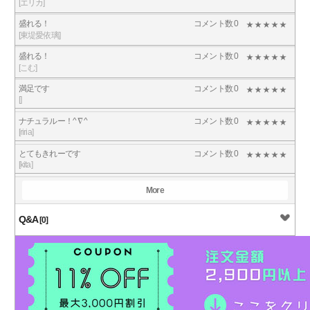
[エリカ]
盛れる！
コメント数 0
[東堤愛依璃]
盛れる！
コメント数 0
[こむ]
満足です
コメント数 0
[]
ナチュラルー！^ ∇ ^
コメント数 0
[riria]
とてもきれーです
コメント数 0
[kita]
More
Q&A
[0]