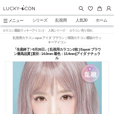
シリーズ
乱視用
人気30
ホーム
メニュー
カラコン通販[ラッキーアイコン]
人気シリーズ
カラコン 売り切れ
乱視用カラコン espoir アイダ ブラウン｜韓国カラコン通販のラッ
キーアイコン
「生産終了:~9月26日」[ 乱視用カラコン2枚 ] Espoir ブラウ
ン最高品質 [直径 : 14.0mm 着色：13.4mm]アイダ ナチュラ
ル