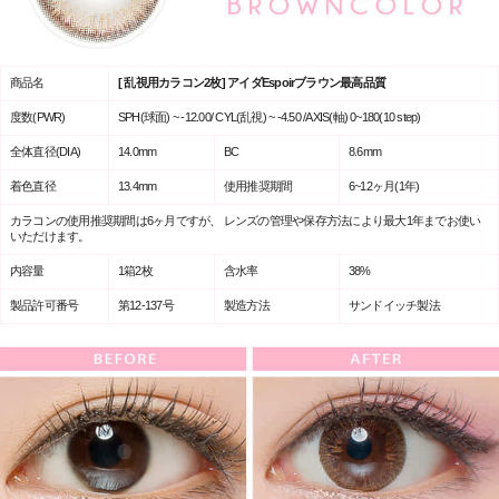
商品名
[ 乱視用カラコン2枚] アイダEspoirブラウン最高品質
度数(PWR)
SPH(球面) ~ -12.00/ CYL(乱視) ~ -4.50 /AXIS(軸) 0~180(10 step)
全体直径(DIA)
14.0mm
BC
8.6mm
着色直径
13.4mm
使用推奨期間
6~12ヶ月(1年)
カラコンの使用推奨期間は6ヶ月ですが、 レンズの管理や保存方法により最大1年までお使い
いただけます。
内容量
1箱2枚
含水率
38%
製品許可番号
第12-137号
製造方法
サンドイッチ製法