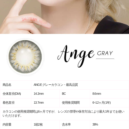
商品名
ANGE グレーカラコン・最高品質
全体直径(DIA)
14.2mm
BC
8.6mm
着色直径
13.7mm
使用推奨期間
6~12ヶ月(1年)
カラコンの使用推奨期間は6ヶ月ですが、 レンズの管理や保存方法により最大1年までお使い
いただけます。
内容量
1箱2枚
含水率
38%