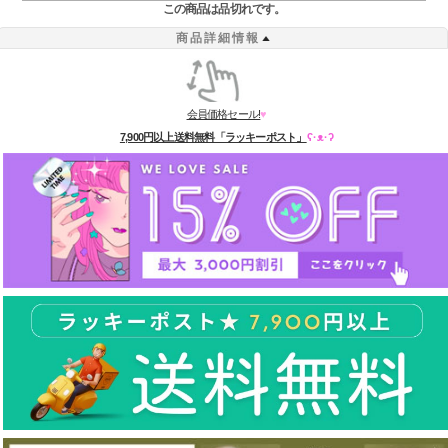
この商品は品切れです。
商品詳細情報
会員価格セール!
♥
7,900円以上送料無料「ラッキーポスト」
ʕ·ᴥ·ʔ