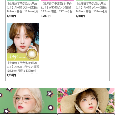
【生産終了予定品! お早め
【生産終了予定品! お早め
【生産終了予定品! お早め
に！】ANGE ブルー[直径 :
に！】ANGE ピンク[直径 :
に！】ANGE グレー[直径 :
14.2mm 着色：13.7mm] お
14.2mm 着色：13.7mm] お
14.2mm 着色：13.7mm] お
人形のようなデカ目カラコ
人形のようなデカ目カラコ
人形のようなデカ目カラコ
1,280 円
1,280 円
1,280 円
ンBLUE (度あり度なし
ンPINK (度あり度なし
ンGRAY (度あり度なし
~-10.00まで)
~-10.00まで)
~-10.00まで)
【生産終了予定品! お早め
に！】ANGE ブラウン[直径
: 14.2mm 着色：13.7mm]
お人形のようなデカ目カラ
1,280 円
コンBrown (度あり度なし
~-10.00まで)