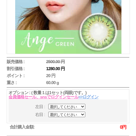
販売価格 :
2500.00 円
割引価格 :
1280.00 円
ポイント :
20 円
重さ :
60.00 g
オプション : ( 数量１は1セット(両眼)です。)
会員価格セール、snsでログインセール
=>ログイン
左目 :
右目 :
合計購入金額:
0
円