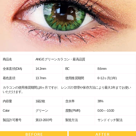
商品名
ANGE グリーンカラコン・最高品質
全体直径(DIA)
14.2mm
BC
8.6mm
着色直径
13.7mm
使用推奨期間
6~12ヶ月(1年)
カラコンの使用推奨期間は6ヶ月ですが、 レンズの管理や保存方法により最大1年までお使い
いただけます。
内容量
1箱2枚
含水率
38%
Color
グリーン
度数(PWR)
0.00～-10.00
製品許可番号
第13-2003号
製造方法
サンドイッチ製法