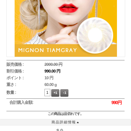
販売価格 :
2000.00 円
割引価格 :
990.00 円
ポイント :
10 円
重さ :
60.00 g
数量 :
+1
-1
合計購入金額:
990
円
この商品は品切れです。
商品詳細情報