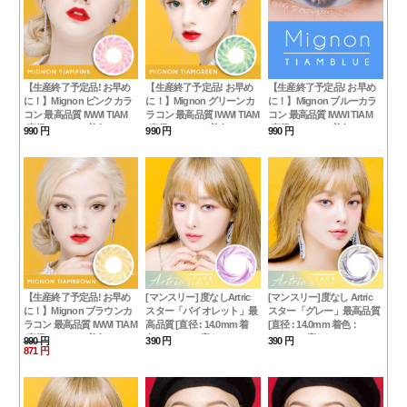
【生産終了予定品! お早め
【生産終了予定品! お早め
【生産終了予定品! お早め
に！】Mignon ピンクカラ
に！】Mignon グリーンカ
に！】Mignon ブルーカラ
コン 最高品質 IWWI TIAM
ラコン 最高品質 IWWI TIAM
コン 最高品質 IWWI TIAM
[直径 : 14.2mm 着色：
[直径 : 14.2mm 着色：
[直径 : 14.2mm 着色：
990 円
990 円
990 円
13.1mm] ハーフカラコン
13.1mm] ハーフカラコン
13.1mm] ハーフカラコン
Pink
(度あり度なし~8.00まで)
(度あり度なし~8.00まで)
Green
Blue
【生産終了予定品! お早め
[マンスリー] 度なしArtric
[マンスリー]度なし Artric
に！】Mignon ブラウンカ
スター「バイオレット」最
スター「グレー」最高品質
ラコン 最高品質 IWWI TIAM
高品質 [直径 : 14.0mm 着
[直径 : 14.0mm 着色：
[直径 : 14.2mm 着色：
色：13.0mm]度なし Artric
13.0mm] 度なしArtric Star
990 円
390 円
390 円
871 円
13.1mm] ハーフカラコン
Star Violetカラコン「在庫
Grayカラコン「在庫が少な
(度あり度なし~8.00まで)
が少ない」
い」
BROWN