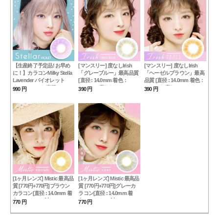
択可能 (度あり度なし~-8.00
まで) BROWN
【生産終了予定品! お早め
[マンスリー] 度なしIrish
[マンスリー] 度なしIrish
に！】カラコンMilky Stella
「グレーブルー」最高品質
「ヘーゼルブラウン」最高
Lavender バイオレット
[直径 : 14.0mm 着色：
品質 [直径 : 14.0mm 着色：
★PREMIUM★[直径 :
11.9mm] 度なしIrish Gray
11.9mm] 度なし Irish Hazel
990 円
390 円
390 円
14.2mm 着色：13.1mm]度
Blue カラコン「在庫が少な
Brown カラコン「在庫が少
あり度なし~-8.00までviolet
い」
ない」
[1ヶ月レンズ] Mistic 最高品
[1ヶ月レンズ] Mistic 最高品
質 [770円+770円]ブラウン
質 [770円+770円]グレーカ
カラコン[直径 : 14.0mm 着
ラコン[直径 : 14.0mm 着
色：13.0mm] [計2
色：13.0mm] [計2
770 円
770 円
箱]COLOR選択可能 (度あ
箱]COLOR選択可能 (度あ
り度なし~-8.00まで) Brown
り度なし~-8.00まで) GRAY