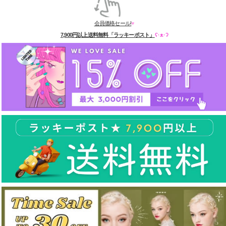
会員価格セール!
♥
7,900円以上送料無料「ラッキーポスト」
ʕ·ᴥ·ʔ