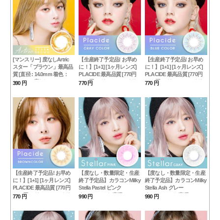
[マンスリー] 度なしArtric
【生産終了予定品! お早め
【生産終了予定品! お早め
スター「ブラウン」最高品
に！】[1+1] [1ヶ月レンズ]
に！】[1+1] [1ヶ月レンズ]
質 [直径 : 14.0mm 着色：
PLACIDE 最高品質 [770円
PLACIDE 最高品質 [770円
13.0mm] 度なしArtric Star
+770円]シリコーンハイドロ
+770円]シリコーンハイドロ
390 円
770 円
770 円
Brown カラコン 「在庫が
ゲル* グレーカラコン[直径
ゲル* ブルーカラコン[直径
少ない」
: 14.2mm 着色：13.5mm]
: 14.2mm 着色：13.5mm]
[計2箱]COLOR選択可能 (度
[計2箱]COLOR選択可能 (度
あり度なし~-8.00まで)
あり度なし~-8.00まで)
GRAY
BLUE
【生産終了予定品! お早め
【度なし・数量限定・生産
【度なし・数量限定・生産
に！】[1+1] [1ヶ月レンズ]
終了予定品】カラコンMilky
終了予定品】カラコンMilky
PLACIDE 最高品質 [770円
Stella Pastel ピンク
Stella Ash グレー
+770円]シリコーンハイドロ
★PREMIUM★[直径 :
★PREMIUM★[直径 :
770 円
990 円
990 円
ゲル* ブラウン カラコン[直
14.2mm 着色：13.1mm]度
14.2mm 着色：13.1mm]度
径 : 14.2mm 着色：
あり度なし~-8.00までpink
あり度なし~-8.00までgray
13.5mm] [計2箱]COLOR選