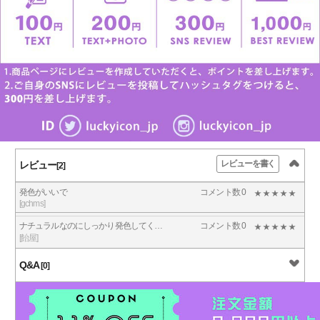
レビューを書く
レビュー
[2]
発色がいいで
コメント数 0
[gchms]
ナチュラルなのにしっかり発色してくれる
コメント数 0
[飴屋]
Q&A
[0]