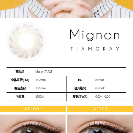
商品名
Mignon TIAM
全体直径(DIA)
14.2mm
BC
8.6mm
着色直径
13.1mm
使用期間
6 month
内容量
1箱2枚
度数(PWR)
0.00～-8.00