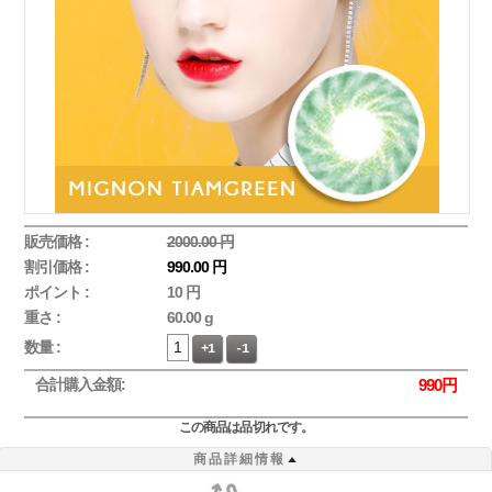
販売価格 :
2000.00 円
割引価格 :
990.00 円
ポイント :
10 円
重さ :
60.00 g
数量 :
+1
-1
合計購入金額:
990
円
この商品は品切れです。
商品詳細情報