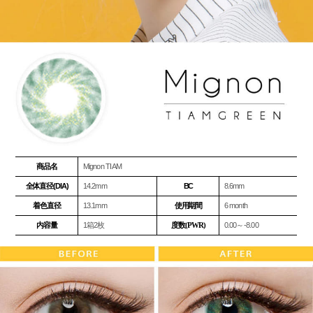
商品名
Mignon TIAM
全体直径(DIA)
14.2mm
BC
8.6mm
着色直径
13.1mm
使用期間
6 month
内容量
1箱2枚
度数(PWR)
0.00～-8.00