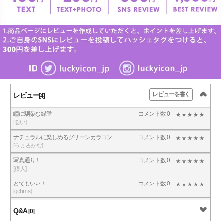
レビューを書く
レビュー
[4]
瞳に馴染む緑💚
コメント数 0
[るい]
ナチュラルに楽しめるグリーンカラコン
コメント数 0
[うぇるかむ]
写真通り！
コメント数 0
[獏人]
とてもいい！
コメント数 0
[gchms]
Q&A
[0]