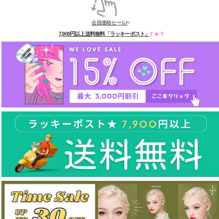
会員価格セール!
♥
7,900円以上送料無料「ラッキーポスト」
ʕ·ᴥ·ʔ