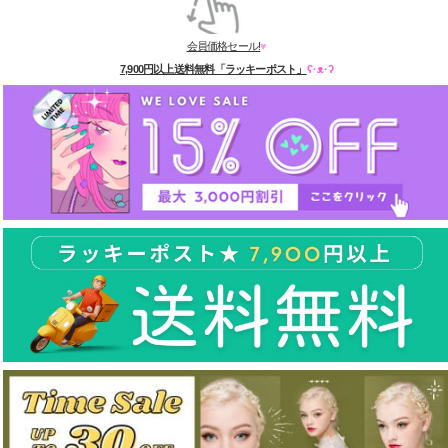
会員価格セール!
♥
7,900円以上送料無料「ラッキーポスト」
ʕ·ᴥ·ʔ