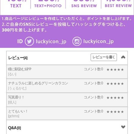
レビューを書く
レビュー
[4]
瞳に馴染む緑💚
コメント数 0
[るい]
ナチュラルに楽しめるグリーンカラコン
コメント数 0
[うぇるかむ]
写真通り！
コメント数 0
[獏人]
とてもいい！
コメント数 0
[gchms]
Q&A
[0]