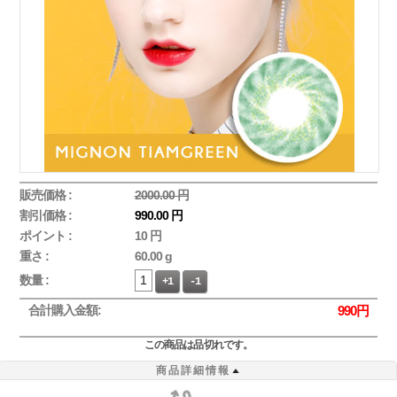
販売価格 :
2000.00 円
割引価格 :
990.00 円
ポイント :
10 円
重さ :
60.00 g
数量 :
+1
-1
合計購入金額:
990
円
この商品は品切れです。
商品詳細情報