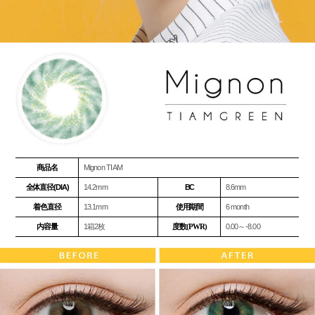
商品名
Mignon TIAM
全体直径(DIA)
14.2mm
BC
8.6mm
着色直径
13.1mm
使用期間
6 month
内容量
1箱2枚
度数(PWR)
0.00～-8.00