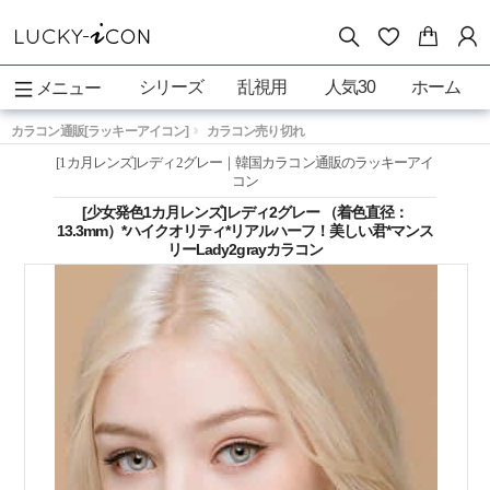
シリーズ
乱視用
人気30
ホーム
メニュー
カラコン通販[ラッキーアイコン]
カラコン売り切れ
[1カ月レンズ]レディ2グレー｜韓国カラコン通販のラッキーアイ
コン
[少女発色1カ月レンズ]レディ2グレー （着色直径：
13.3mm）*ハイクオリティ*リアルハーフ！美しい君*マンス
リーLady2grayカラコン