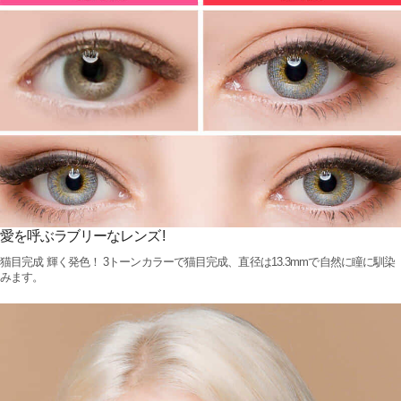
愛を呼ぶラブリーなレンズ !
猫目完成 輝く発色！ 3トーンカラーで猫目完成、直径は13.3mmで自然に瞳に馴染
みます。