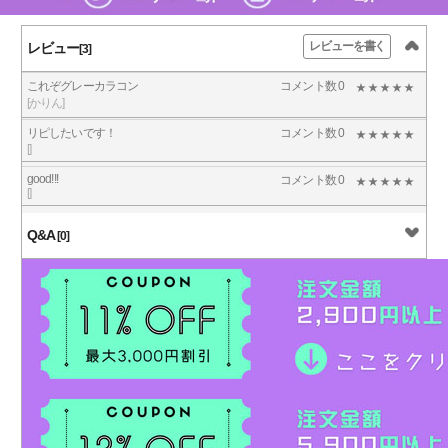
レビューを書く
レビュー
[3]
これぞグレーカラコン
コメント数 0
[かりん]
リピしたいです！
コメント数 0
[]
good!!!
コメント数 0
[]
Q&A
[0]