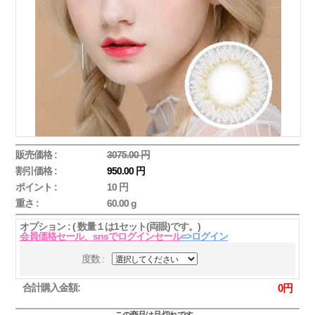
販売価格 :
3075.00 円
割引価格 :
950.00 円
ポイント :
10 円
重さ :
60.00 g
オプション : ( 数量１は1セット(両眼)です。)
会員価格セール、snsでログインセール
=>ログイン
度数 :
合計購入金額:
0
円