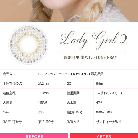
商品名
レディ2グレーカラコンLADY GIRL2★最高品質
全体直径(DIA)
14.2mm
BC
8.6mm
着色直径
13.3mm
使用期間
1ヶ月(マンスリー)
内容量
1箱2枚
含水率
40%
Color
グレー
度数(PWR)
0.00～-8.00
製品許可番号
第12-410号
製造方法
サンドイッチ製法