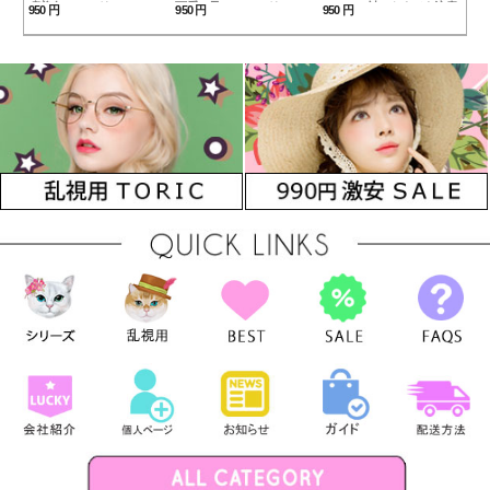
瞳美人*マンスリー
可愛い君！*マンスリー
ハーフの神！トキメキ注意
950 円
950 円
950 円
Lady1gray カラコン
Lady1brown カラコン
♥マンスリーLady2brownカ
ラコン