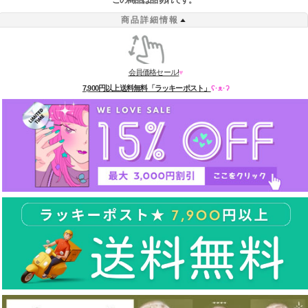
この商品は品切れです。
商品詳細情報
会員価格セール!
♥
7,900円以上送料無料「ラッキーポスト」
ʕ·ᴥ·ʔ