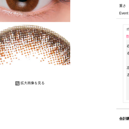
重さ
Event 
右
右
左
左
拡大画像を見る
合計購