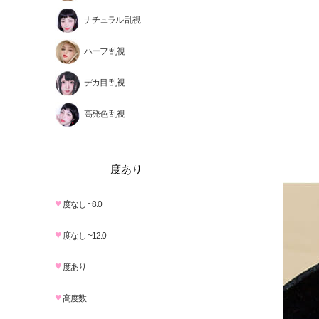
ナチュラル 乱視
ハーフ 乱視
デカ目 乱視
高発色 乱視
度あり
♥
度なし ~8.0
♥
度なし ~12.0
♥
度あり
♥
高度数