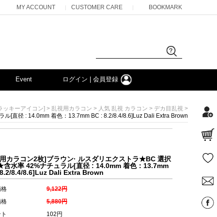
MY ACCOUNT
CUSTOMER CARE
BOOKMARK
|
|
Event
ログイン | 会員登録
>
>
>
>
ラッキーアイコン]
乱視用カラコン
人気 乱視 カラコン
デカ目乱視
m 着色：13.7mm BC : 8.2/8.4/8.6]Luz Dali Extra Brown
視用カラコン2枚]ブラウン· ルスダリエクストラ★BC 選択
含水率 42%ナチュラル[直径 : 14.0mm 着色：13.7mm
8.2/8.4/8.6]Luz Dali Extra Brown
価格
9,122円
価格
5,880円
ント
102円