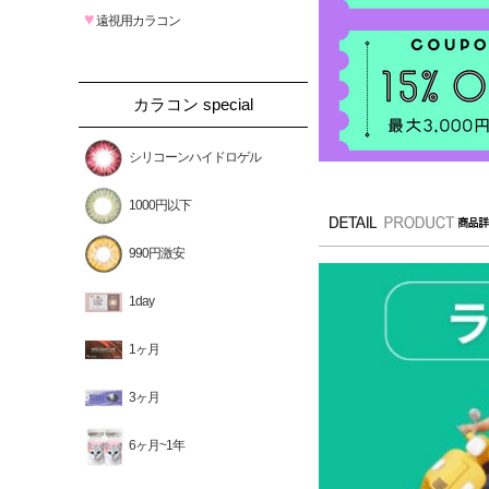
♥
遠視用カラコン
カラコン special
シリコーンハイドロゲル
1000円以下
990円激安
1day
1ヶ月
3ヶ月
6ヶ月~1年