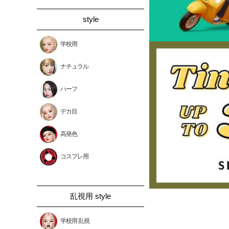
style
学校用
ナチュラル
ハーフ
デカ目
高発色
コスプレ用
乱視用 style
学校用 乱視