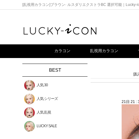
[乱視用カラコン]ブラウン· ルスダリエクストラBC 選択可能｜Lucky-ic
カラコン
乱視用カラコン
BEST
[乱
人気 30
人気 シリーズ
21日 21 : 3
人気 乱視
LUCKY SALE