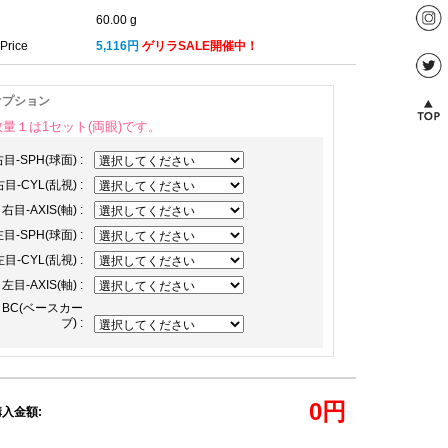
60.00 g
Price
5,116円
ゲリラSALE開催中！
オプション
数量１は1セット(両眼)です。
目-SPH(球面) :
目-CYL(乱視) :
右目-AXIS(軸) :
目-SPH(球面) :
目-CYL(乱視) :
左目-AXIS(軸) :
BC(ベースカー
ブ) :
0
円
入金額: