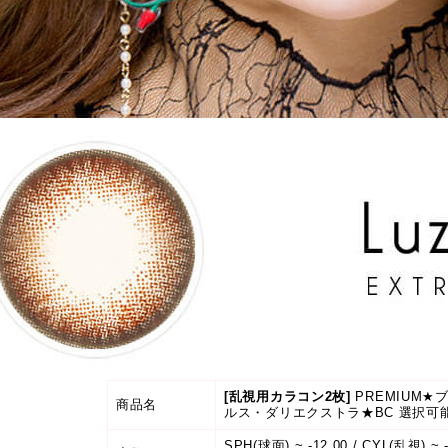
[乱視用カラコン2枚]
PREMIUM★
商品名
ルス・ダリエクストラ★BC 選択可
SPH(球面) ~ -12.00 / CYL(乱視) ~ -