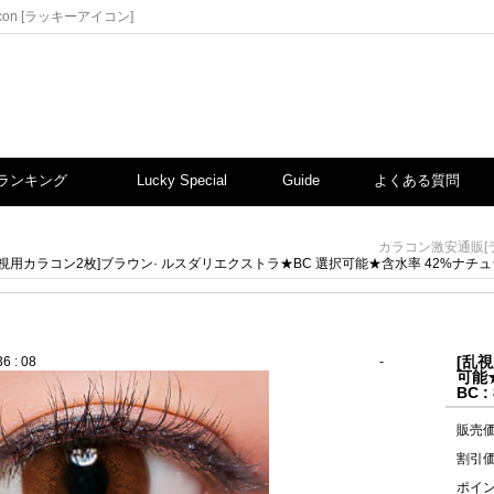
on [ラッキーアイコン]
ランキング
Lucky Special
Guide
よくある質問
カラコン激安通販[
視用カラコン2枚]ブラウン· ルスダリエクストラ★BC 選択可能★含水率 42%ナチュラル[直径 : 14.0m
[乱
6 : 06
-
可能★
BC : 
販売
割引
ポイ