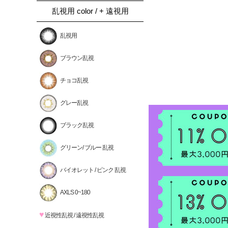
乱視用 color / + 遠視用
乱視用
ブラウン乱視
チョコ乱視
グレー乱視
ブラック乱視
グリーン/ ブルー 乱視
バイオレット / ピンク 乱視
AXLS 0~180
♥
近視性乱視 / 遠視性乱視