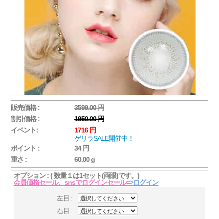
販売価格 :
3599.00 円
割引価格 :
1950.00 円
イベント:
1716 円
ゲリラSALE開催中！
ポイント :
34 円
重さ :
60.00 g
オプション : ( 数量１は1セット(両眼)です。)
会員価格セール、snsでログインセール
=>ログイン
左目 :
右目 :