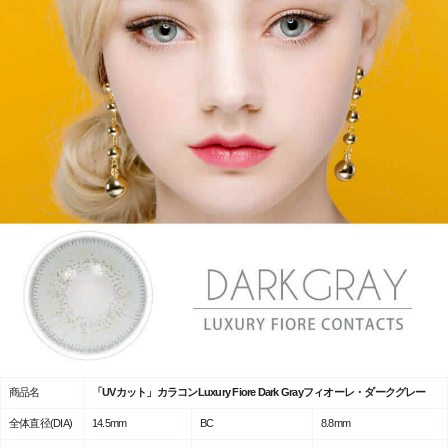
商品名
「UVカット」カラコンLuxury Fiore Dark Grayフィオーレ・ダークグレー
全体直径(DIA)
14.5mm
BC
8.8mm