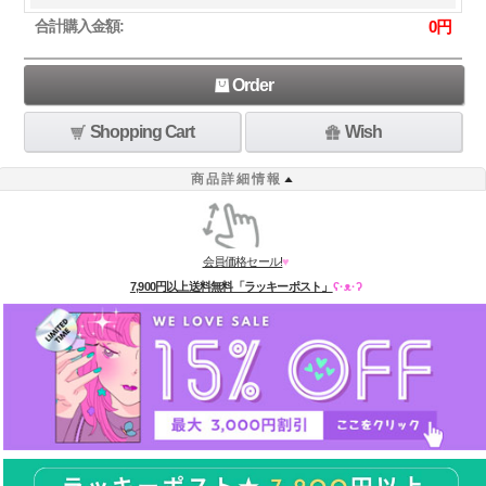
合計購入金額:
0
円
Order
Shopping Cart
Wish
商品詳細情報
会員価格セール!
♥
7,900円以上送料無料「ラッキーポスト」
ʕ·ᴥ·ʔ