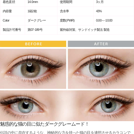
着色直径
14.0mm
使用期間
3ヶ月
内容量
1箱2枚
含水率
43%
Color
ダークグレー
度数(PWR)
0.00～-10.00
製品許可番号
第07-189号
紫外線対策、サンドイッチ製法 製造
魅惑的な猫の目に似たダークグレームード！
伝説の中に存在するような、神秘的な力を持った猫の目を連想させるカラコンで