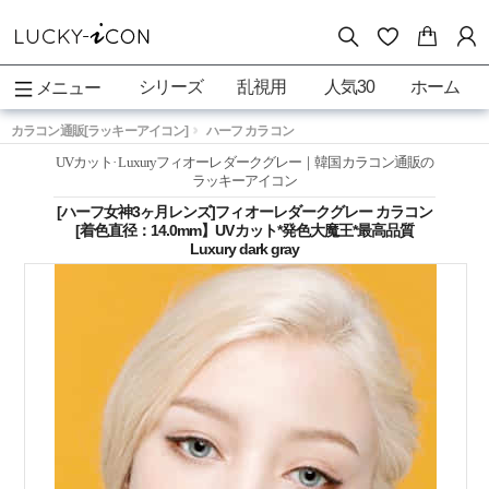
シリーズ
乱視用
人気30
ホーム
メニュー
カラコン通販[ラッキーアイコン]
ハーフ カラコン
UVカット· Luxuryフィオーレダークグレー｜韓国カラコン通販の
ラッキーアイコン
[ハーフ女神3ヶ月レンズ]フィオーレダークグレー カラコン
[着色直径：14.0mm】UVカット*発色大魔王*最高品質
Luxury dark gray