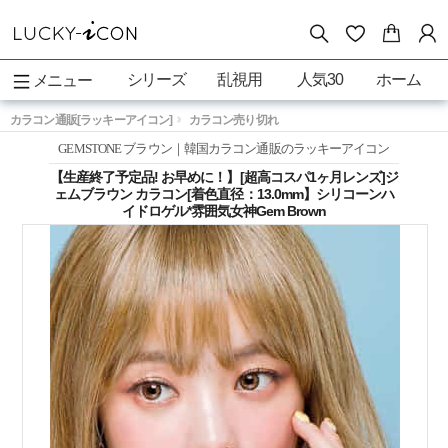
シリーズ
乱視用
人気30
ホーム
メニュー
カラコン通販[ラッキーアイコン]
カラコン売り切れ
GEMSTONE ブラウン｜韓国カラコン通販のラッキーアイコン
【生産終了予定品! お早めに！】[超高コスパ1ヶ月レンズ]ジ
ェムブラウン カラコン[着色直径：13.0mm】シリコーンハ
イドロゲル*雰囲気女神Gem Brown