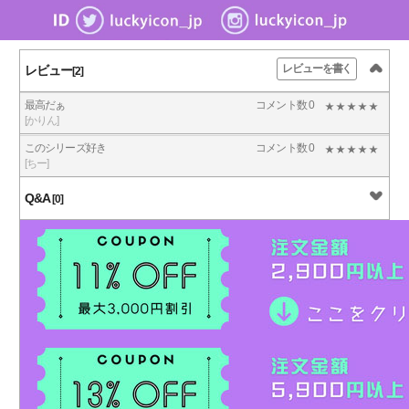
レビューを書く
レビュー
[2]
最高だぁ
コメント数 0
[かりん]
このシリーズ好き
コメント数 0
[ちー]
Q&A
[0]