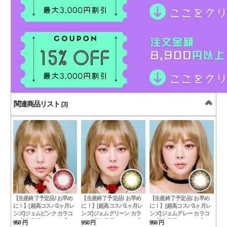
関連商品リスト
[3]
【生産終了予定品! お早め
【生産終了予定品! お早め
【生産終了予定品! お早め
に！】[超高コスパ1ヶ月レ
に！】[超高コスパ1ヶ月レ
に！】[超高コスパ1ヶ月レ
ンズ]ジェムピンク カラコ
ンズ]ジェムグリーン カラ
ンズ]ジェムグレー カラコ
ン[着色直径：13.0mm】シ
コン[着色直径：13.0mm】
ン[着色直径：13.0mm】シ
950 円
950 円
950 円