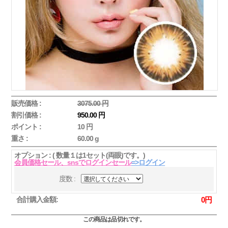
販売価格 :
3075.00 円
割引価格 :
950.00 円
ポイント :
10 円
重さ :
60.00 g
オプション : ( 数量１は1セット(両眼)です。)
会員価格セール、snsでログインセール
=>ログイン
度数 :
合計購入金額:
0
円
この商品は品切れです。