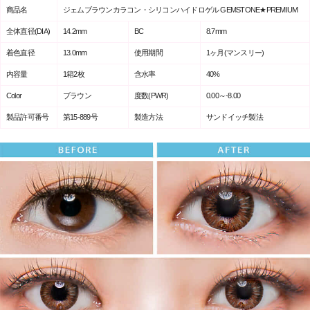
商品名
ジェムブラウンカラコン・シリコンハイドロゲル GEMSTONE★PREMIUM
全体直径(DIA)
14.2mm
BC
8.7mm
着色直径
13.0mm
使用期間
1ヶ月(マンスリー)
内容量
1箱2枚
含水率
40%
Color
ブラウン
度数(PWR)
0.00～-8.00
製品許可番号
第15-889号
製造方法
サンドイッチ製法