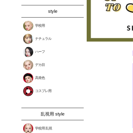
style
学校用
ナチュラル
ハーフ
デカ目
高発色
コスプレ用
乱視用 style
学校用 乱視