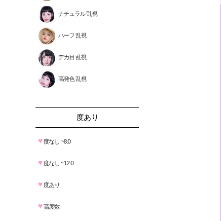
ナチュラル 乱視
ハーフ 乱視
デカ目 乱視
高発色 乱視
度あり
♥
度なし ~8.0
♥
度なし ~12.0
♥
度あり
♥
高度数