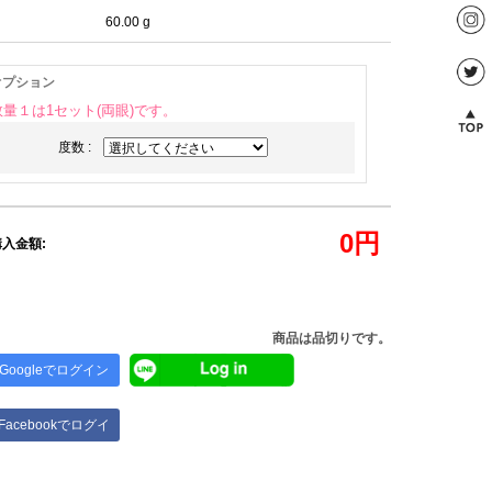
60.00 g
オプション
数量１は1セット(両眼)です。
度数 :
0
円
入金額:
商品は品切りです。
Googleでログイン
Facebookでログイ
ン