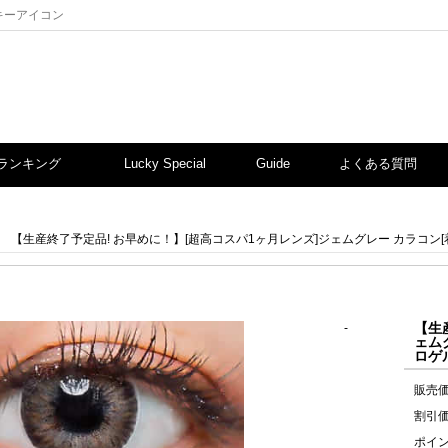
ッキーアイコン
ランキング
Lucky Special
Guide
よくある質問
【生産終了予定品! お早めに！】[超高コスパ1ヶ月レンズ]ジェムグレー カラコン[着
【生
-
ェム
ロゲル
販売
割引
ポイ