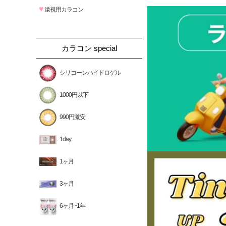
♥
遠視用カラコン
カラコン special
シリコーンハイドロゲル
1000円以下
990円激安
1day
1ヶ月
3ヶ月
6ヶ月~1年