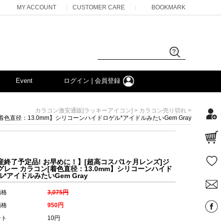
MY ACCOUNT
CUSTOMER CARE
BOOKMARK
|
|
Event
ログイン | 会員登録
>
>
カラコン激安通販[ラッキーアイコン]
カラコン売り切れ
色直径：13.0mm】シリコーンハイドロゲル*アイドルみたいGem Gray
産終了予定品! お早めに！】[超高コスパ1ヶ月レンズ]ジ
グレー カラコン[着色直径：13.0mm】シリコーンハイド
*アイドルみたいGem Gray
価格
3,075円
価格
950円
ント
10円