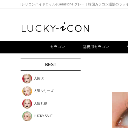
[シリコンハイドロゲル] Gemstone グレー｜韓国カラコン通販のラ
カラコン
乱視用カラコン
BEST
人気 30
人気 シリーズ
人気 乱視
LUCKY SALE