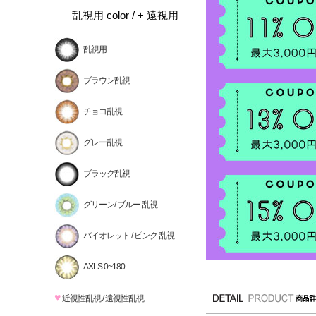
乱視用 color / + 遠視用
乱視用
ブラウン乱視
チョコ乱視
グレー乱視
ブラック乱視
グリーン/ ブルー 乱視
バイオレット / ピンク 乱視
AXLS 0~180
♥
近視性乱視 / 遠視性乱視