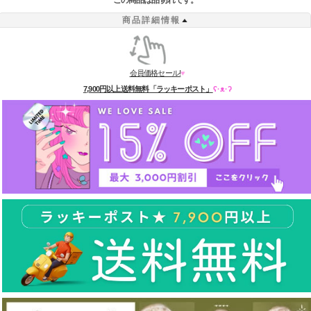
この商品は品切れです。
商品詳細情報
会員価格セール!
♥
7,900円以上送料無料「ラッキーポスト」
ʕ·ᴥ·ʔ