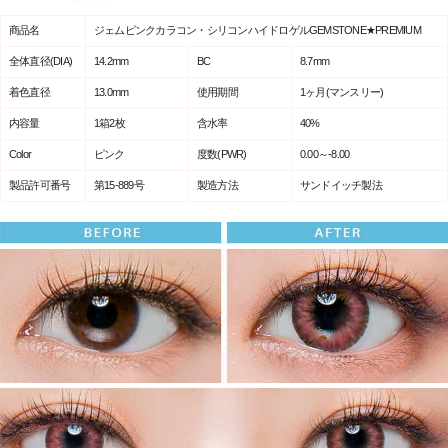
商品名
ジェムピンクカラコン・シリコンハイドロゲルGEMSTONE★PREMIUM
全体直径(DIA)
14.2mm
BC
8.7mm
着色直径
13.0mm
使用期間
1ヶ月(マンスリー)
内容量
1箱2枚
含水率
40%
Color
ピンク
度数(PWR)
0.00～-8.00
製品許可番号
第15-889号
製造方法
サンドイッチ製法