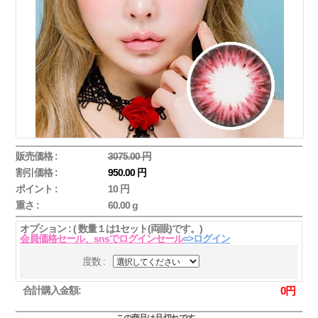
販売価格 :
3075.00 円
割引価格 :
950.00 円
ポイント :
10 円
重さ :
60.00 g
オプション : ( 数量１は1セット(両眼)です。)
会員価格セール、snsでログインセール
=>ログイン
度数 :
合計購入金額:
0
円