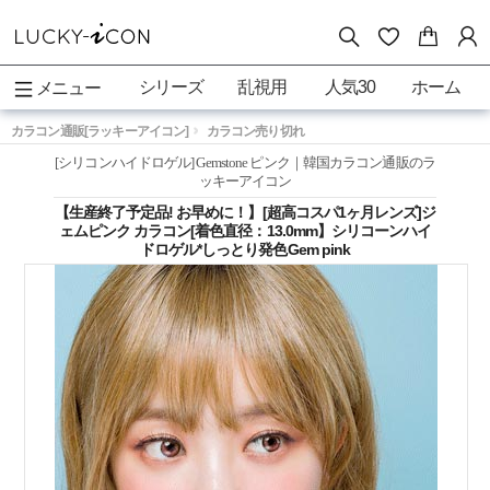
シリーズ
乱視用
人気30
ホーム
メニュー
カラコン通販[ラッキーアイコン]
カラコン売り切れ
[シリコンハイドロゲル] Gemstone ピンク｜韓国カラコン通販のラ
ッキーアイコン
【生産終了予定品! お早めに！】[超高コスパ1ヶ月レンズ]ジ
ェムピンク カラコン[着色直径：13.0mm】シリコーンハイ
ドロゲル*しっとり発色Gem pink