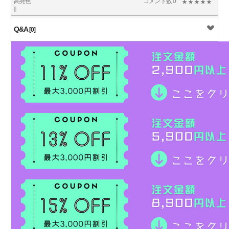
高発色
コメント数 0
[]
Q&A
[0]