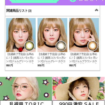
関連商品リスト
[3]
【生産終了予定品! お早め
【生産終了予定品! お早め
【生産終了予定品! お早め
に！】[超高コスパ1ヶ月レ
に！】[超高コスパ1ヶ月レ
に！】[超高コスパ1ヶ月レ
ンズ]ジェムグリーン カラ
ンズ]ジェムグレー カラコ
ンズ]ジェムブラウン カラ
コン[着色直径：13.0mm】
ン[着色直径：13.0mm】シ
コン[着色直径：13.0mm】
950 円
950 円
950 円
シリコーンハイドロゲル*高
リコーンハイドロゲル*アイ
シリコーンハイドロゲル*雰
級発色Gem Green
ドルみたいGem Gray
囲気女神Gem Brown