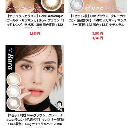
【ナチュラルカラコン】Gold Salamanque
【1セット2枚】Divaブラウン、グレーカラ
(ゴールド・サラマンカ ) Brownブラウン「1
コン【色選択可】「MPC ポリマー」マンス
ヶ月レンズ」含水率：38% 着色直径：13.2
リー [直径 : 14.2 着色：13.4 ] ナチュラル
｜フチなし・高発色・度あり・マンスリー
0.00～-8.00
1,280 円
3,380 円
3,042 円
【2セット4枚】Raraブラウン、グレー、チ
ョコカラコン【色選択可】マンスリー [直径
: 14.2 着色：13.6 ] ナチュラルハーフRara
0.00～-10.00