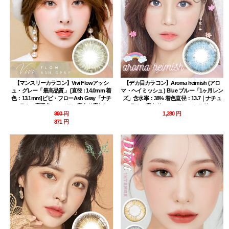
【マンスリーカラコン】Vivi Flowアッシ
【デカ目カラコン】Aroma heimish (アロ
ュ・グレー「最高品質」 [直径 : 14.0mm 着
マ・ヘイミッシュ ) Blue ブルー「1ヶ月レン
色：13.1mm]ビビ・フローAsh Gray「ナチ
ズ」含水率：38% 着色直径：13.7｜ナチュ
ュラル・高発色・ハーフ」度あり度なし
ラル・度あり・ハーフ・マンスリー
~-8.00まで
990 円
1,280 円
871 円