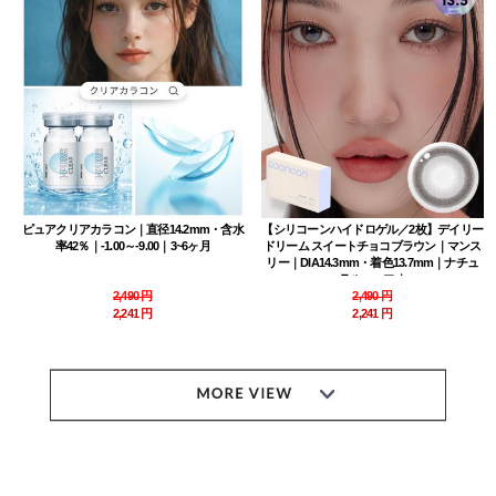
ピュアクリアカラコン｜直径14.2mm・含水
【シリコーンハイドロゲル／2枚】デイリー
率42％｜-1.00～-9.00｜3~6ヶ月
ドリーム スイートチョコブラウン｜マンス
リー｜DIA14.3mm・着色13.7mm｜ナチュ
ラルハーフ｜
2,490 円
2,490 円
2,241 円
2,241 円