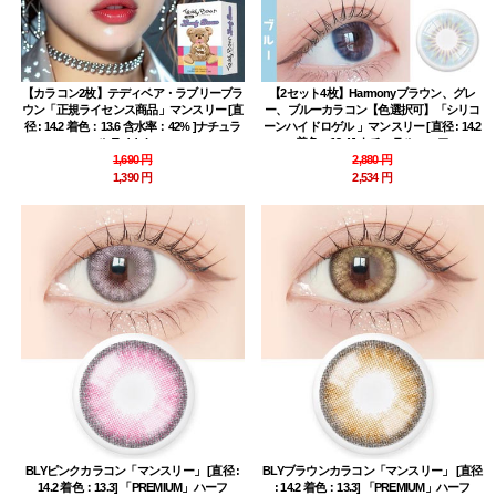
【カラコン2枚】テディベア・ラブリーブラ
【2セット4枚】Harmonyブラウン、グレ
ウン「正規ライセンス商品」マンスリー [直
ー、ブルーカラコン【色選択可】「シリコ
径 : 14.2 着色：13.6 含水率：42% ]ナチュラ
ーンハイドロゲル 」マンスリー [直径 : 14.2
ル Teddy bear
着色：13.4 ] ナチュラルハーフ
1,690 円
2,880 円
1,390 円
2,534 円
BLYピンクカラコン「マンスリー」 [直径 :
BLYブラウンカラコン「マンスリー」 [直径
14.2 着色：13.3] 「PREMIUM」ハーフ
: 14.2 着色：13.3] 「PREMIUM」ハーフ