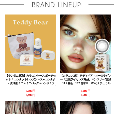
【ランダム発送】カラコンケース ポーチセ
【カラコン2枚】テディベア・オーロラグレ
ット「 コンタクトレンズケース + コンタク
ー「正規ライセンス商品」マンスリー [直径
ト 洗浄液 ミニ + ミニバッグ + ハンドミラ
: 14.2 着色：13.2 含水率：42% ]ナチュラル
ー」 すべて発送します！スタイルはランダ
ハーフ Teddy bear
ムにお届けします。
1,790 円
1,690 円
1,490 円
1,390 円