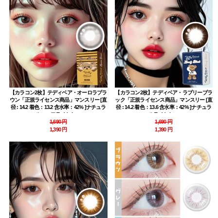
【カラコン2枚】テディベア・オーロラブラ
【カラコン2枚】テディベア・ラブリーブラ
ウン「正規ライセンス商品」マンスリー [直
ック「正規ライセンス商品」マンスリー [直
径 : 14.2 着色：13.2 含水率：42% ]ナチュラ
径 : 14.2 着色：13.6 含水率：42% ]ナチュラ
ルハーフ Teddy bear
ル Teddy bear
1,690 円
1,690 円
1,390 円
1,390 円