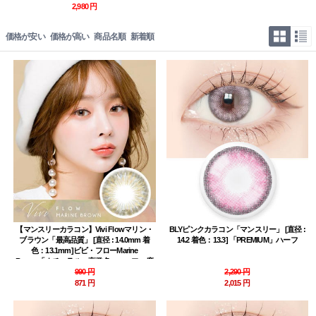
2,980 円
価格が安い
価格が高い
商品名順
新着順
【マンスリーカラコン】Vivi Flowマリン・
BLYピンクカラコン「マンスリー」 [直径 :
ブラウン「最高品質」 [直径 : 14.0mm 着
14.2 着色：13.3] 「PREMIUM」ハーフ
色：13.1mm]ビビ・フローMarine
Brown「ナチュラル・高発色・ハーフ」度
あり度なし~-8.00まで
990 円
2,290 円
871 円
2,015 円