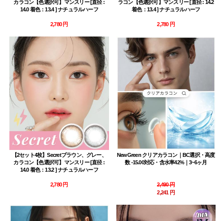
カラコン【色選択可】マンスリー [直径 :
ラコン【色選択可】マンスリー [直径 : 14.2
14.0 着色：13.4 ] ナチュラルハーフ
着色：13.4 ] ナチュラルハーフ
2,780 円
2,780 円
【2セット4枚】Secretブラウン、グレー、
NewGreen クリアカラコン｜BC選択・高度
カラコン【色選択可】マンスリー [直径 :
数 -15.00対応・含水率42%｜3~6ヶ月
14.0 着色：13.2 ] ナチュラルハーフ
2,780 円
2,490 円
2,241 円