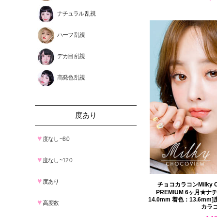
ナチュラル 乱視
ハーフ 乱視
デカ目 乱視
高発色 乱視
度あり
♥
度なし ~8.0
♥
度なし ~12.0
♥
度あり
チョコカラコンMilky C
PREMIUM 6ヶ月★ナ
14.0mm 着色：13.6mm
♥
高度数
カラ