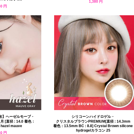
1,380 円
50 円
枚】ヘーゼルモーブ・
シリコーンハイドロゲル・
[直径 : 14.0 着色：
クリスタルブラウンPREMIUM[直径 : 14.3mm
hazel mauve
着色：13.5mm BC : 8.8] Crystal Brown silicone
hydrogelカラコン 25
80 円