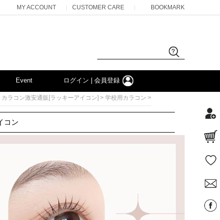
MY ACCOUNT
CUSTOMER CARE
BOOKMARK
|
|
Event
ログイン | 会員登録
>
>
カラコン激安通販[ラッキーアイコン]
学校用カラコン
イコン