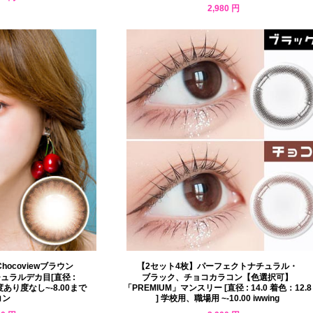
2,980 円
hocoviewブラウン
【2セット4枚】パーフェクトナチュラル・
チュラルデカ目[直径 :
ブラック、チョコカラコン【色選択可】
]度あり度なし~-8.00まで
「PREMIUM」マンスリー [直径 : 14.0 着色：12.8
コン
] 学校用、職場用 ~-10.00 iwwing