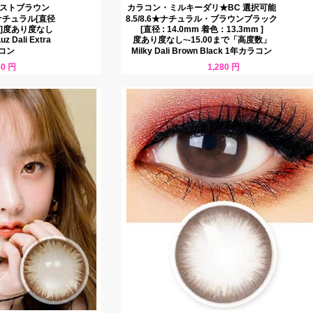
ストブラウン
カラコン・ミルキーダリ★BC 選択可能
★ナチュラル[直径
8.5/8.6★ナチュラル・ブラウンブラック
mm]度あり度なし
[直径 : 14.0mm 着色：13.3mm ]
 Dali Extra
度あり度なし~-15.00まで「高度数」
ラコン
Milky Dali Brown Black 1年カラコン
80 円
1,280 円