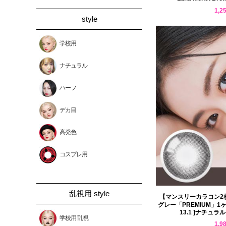
1,2
style
学校用
ナチュラル
ハーフ
デカ目
高発色
コスプレ用
乱視用 style
【マンスリーカラコン2
グレー「PREMIUM」1ヶ月 
13.1 ]ナチュラル 
学校用 乱視
1,9