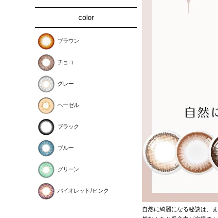
color
ブラウン
チョコ
グレー
ヘーゼル
ブラック
ブルー
グリーン
バイオレット / ピンク
自然に綺麗になる秘訣は、ま