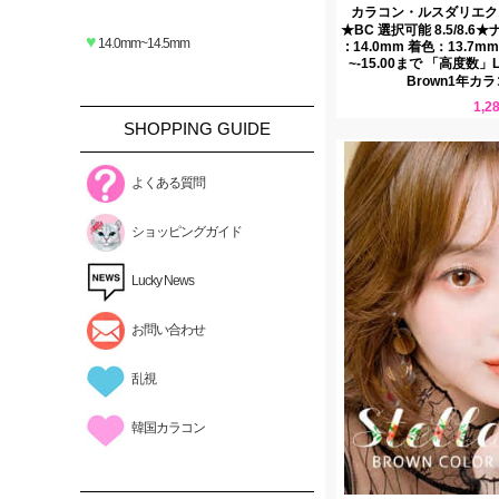
カラコン・ルスダリエク
★BC 選択可能 8.5/8.6
♥
14.0mm~14.5mm
: 14.0mm 着色：13.7
~-15.00まで 「高度数」Luz
Brown1年カ
1,2
SHOPPING GUIDE
よくある質問
ショッピングガイド
Lucky News
お問い合わせ
乱視
韓国カラコン