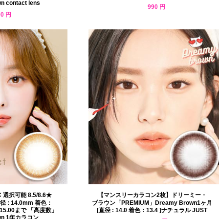
n contact lens
990 円
00 円
択可能 8.5/8.6★
【マンスリーカラコン2枚】ドリーミー・
: 14.0mm 着色：
ブラウン「PREMIUM」Dreamy Brown1ヶ月
15.00まで 「高度数」
[直径 : 14.0 着色：13.4 ]ナチュラル JUST
rown 1年カラコン