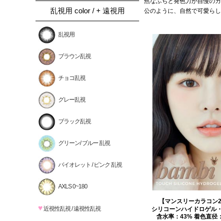
然なふちと発色力が自慢のカ
乱視用 color / + 遠視用
公のように、自然で可愛らし
乱視用
ブラウン乱視
チョコ乱視
グレー乱視
ブラック乱視
グリーン/ ブルー 乱視
バイオレット / ピンク 乱視
AXLS 0~180
【マンスリーカラコン
♥
近視性乱視 / 遠視性乱視
シリコーンハイドロゲル
含水率：43% 着色直径：13