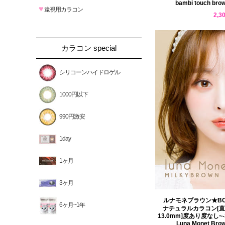
bambi touch brow
♥
遠視用カラコン
2,3
カラコン special
シリコーンハイドロゲル
1000円以下
990円激安
1day
1ヶ月
3ヶ月
ルナモネブラウン★BC 選
6ヶ月~1年
ナチュラルカラコン[直径 
13.0mm]度あり度なし~-
Luna Monet B