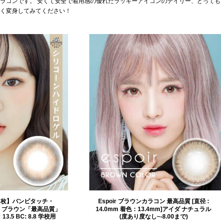
ラコンです。 安くて安全で着用感の優れたラッキーアイコンのデイリー、とっても
く変身してみてください！
2枚】バンビタッチ・
Espoir ブラウンカラコン 最高品質 [直径 :
・ブラウン「最高品質」
14.0mm 着色：13.4mm]アイダ ナチュラル
.5 BC: 8.8 学校用
(度あり度なし~-8.00まで)