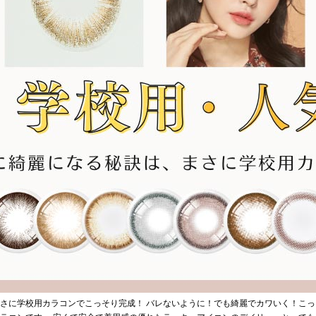
さに学校用カラコンでこっそり完成！ バレないように！でも綺麗でカワいく！こっそ