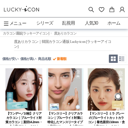
シリーズ
乱視用
人気30
ホーム
メニュー
カラコン通販[ラッキーアイコン]
度ありカラコン
度ありカラコン｜韓国カラコン通販 Lucky-icon [ラッキーアイコ
ン]
価格が安い
価格が高い
商品名順
新着順
【ワンデー／10枚】クリア
【マンスリー】クリアカラ
【マンスリー】ミラ グレー
カラコン｜ブルーライト対
コン｜ブルーライト対策に
のブルーライトカットカラ
策カラコン｜直径14.2mm・
特化したマンスリータイプ
コン｜着色直径13.0mm・含
含水率48％｜～-8.00｜
｜直径14.1mm・含水率42％
水率42％｜～-8.00｜