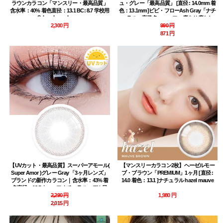
ラウンカラコン「マンスリー・最高品質」
ュ・グレー「最高品質」 [直径 : 14.0mm 着
含水率：40% 着色直径：13.1 BC: 8.7 学校用
色：13.1mm]ビビ・フローAsh Gray「ナチ
Selene bono brown
ュラル・高発色・ハーフ」度あり度なし
2,300 円
~-8.00まで
990 円
871 円
【UVカット・最高品質】スーパーアモール(
【マンスリーカラコン2枚】ヘーゼルモー
Super Amor )グレー Gray 「3ヶ月レンズ」
ブ・ブラウン「PREMIUM」1ヶ月 [直径 :
ブランドの新作カラコン｜含水率：43% 着
14.0 着色：13.1 ]ナチュラル hazel mauve
色直径：13.5｜ハーフナチュラル・デカ目
2,290 円
高発色
1,980 円
2,015 円