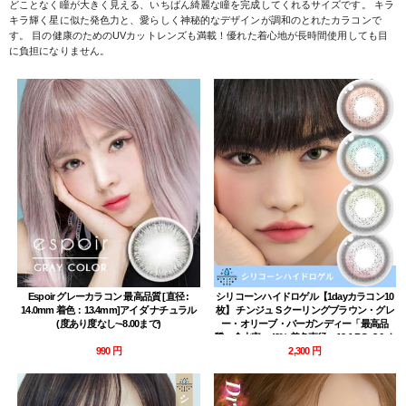
どことなく瞳が大きく見える、いちばん綺麗な瞳を完成してくれるサイズです。 キラ
キラ輝く星に似た発色力と、愛らしく神秘的なデザインが調和のとれたカラコンで
す。 目の健康のためのUVカットレンズも満載！優れた着心地が長時間使用しても目
に負担になりません。
Espoir グレーカラコン 最高品質 [直径 :
シリコーンハイドロゲル【1dayカラコン10
14.0mm 着色：13.4mm]アイダ ナチュラル
枚】 チンジュ S クーリングブラウン・グレ
(度あり度なし~-8.00まで)
ー・オリーブ・バーガンディー「最高品
質」含水率：43% 着色直径：13.1 BC: 8.6 ナ
990 円
チュラルハーフ Jinju S Cooling brown gray
2,300 円
lens