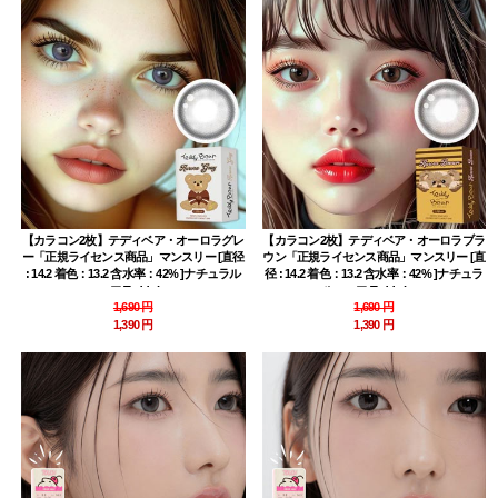
【カラコン2枚】テディベア・オーロラグレ
【カラコン2枚】テディベア・オーロラブラ
ー「正規ライセンス商品」マンスリー [直径
ウン「正規ライセンス商品」マンスリー [直
: 14.2 着色：13.2 含水率：42% ]ナチュラル
径 : 14.2 着色：13.2 含水率：42% ]ナチュラ
ハーフ Teddy bear
ルハーフ Teddy bear
1,690 円
1,690 円
1,390 円
1,390 円