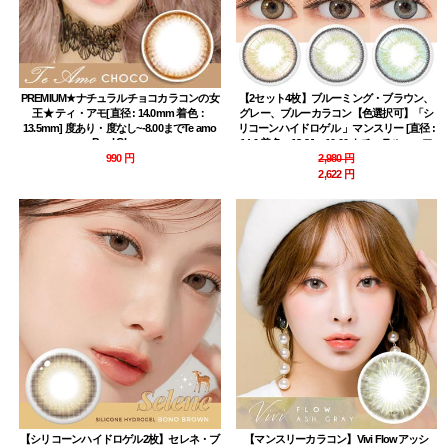
PREMIUM★ナチュラルチョコカラコンの女
【2セット4枚】ブルーミング・ブラウン、
王★ ティ・アモ[直径 : 14.0mm 着色：
グレー、ブルーカラコン【色選択可】「シ
13.5mm] 度あり・度なし~-8.00までTe amo
リコーンハイドロゲル 」マンスリー [直径 :
Pearl Choco
14.0 着色：13.2 ] ~-10.00 ナチュラルハーフ
Iwwitch blooming
990 円
2,980 円
2,622 円
【シリコーンハイドロゲル2枚】セレネ・ブ
【マンスリーカラコン】Vivi Flowアッシ