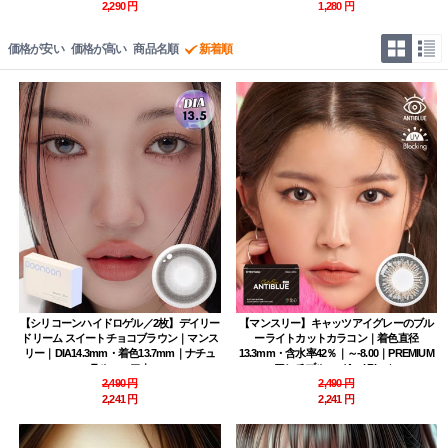
2,290 円
1,280 円
価格が安い
価格が高い
商品名順
新着順
【シリコーンハイドロゲル／2枚】デイリー
【マンスリー】キャッツアイグレーのブル
ドリーム スイートチョコブラウン｜マンス
ーライトカットカラコン｜着色直径
リー｜DIA14.3mm・着色13.7mm｜ナチュ
13.3mm・含水率42％｜～-8.00｜PREMIUM
ラルハーフ｜
アンチブルー（Anti Blue）
2,490 円
2,490 円
2,241 円
2,241 円