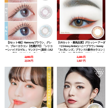
【2セット4枚】Harmonyブラウン、グレ
【UVカット・最高品質】グロッシー アーダ
ー、ブルーカラコン【色選択可】「シリコ
ー( Glossy Ardor )ハニーブラウン honey
ーンハイドロゲル 」マンスリー [直径 : 14.2
「3ヶ月レンズ」ブランドの新作カラコン｜
着色：13.4 ] ナチュラルハーフ
含水率：43% 着色直径：13.2｜ハーフナチ
2,880 円
ュラル・高発色
2,190 円
2,534 円
1,927 円