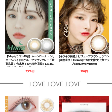
【1dayカラコン10枚】ムーンローナ・シリ
[キラキラ発色】ビジューブラウン カラコン
コーンハイドロゲル・ブラウングレー「最
[着色直径：13.3mm]デカ目女神*女子力アッ
高品質」 含水率：43% 着色直径：13.1 BC:
プBijouJewelry Brown
8.8 ナチュラルハーフ moon rona brown
gray contact lens
2,300 円
990 円