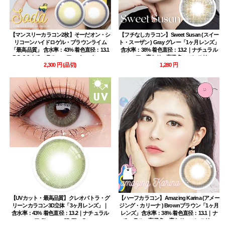
【マンスリーカラコン2枚】そーだオン・シ
【フチなしカラコン】Sweet Susan (スイー
リコーンハイドロゲル・ブラウンライム
ト・スーザン ) Gray グレー「1ヶ月レンズ」
「最高品質」 含水率：43% 着色直径：13.1
含水率：38% 着色直径：13.2｜ナチュラル
BC: 8.6 ナチュラルハーフ soda on brown
ハーフ・度あり・高発色・マンスリー
limebrown contact lens
2,300 円
(品切)
1,280 円
【UVカット・最高品質】クレオパトラ・グ
【ハーフカラコン】Amazing Karina (アメー
リーンカラコン3D立体「3ヶ月レンズ」｜
ジング・カリーナ ) Brownブラウン「1ヶ月
含水率：43% 着色直径：13.2｜ナチュラル
レンズ」含水率：38% 着色直径：13.1｜ナ
ハーフ Cleopatra 3D Elite Green
チュラル・高発色・度あり・マンスリー