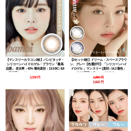
【マンスリーカラコン2枚】バンビタッチ・
【2セット4枚】ドリーム・スペースブラウ
シリコーンハイドロゲル・ブラウン「最高
ン、グレー【色選択可】「シリコーンハイ
品質」 含水率：43% 着色直径：13.5 BC: 8.8
ドロゲル 」マンスリー [直径 : 14.2 着色：
学校用 bambi touch brown contact lens
13.2 ] 宇宙カラコン ~-10.00 Space
2,300 円
2,980 円
2,622 円