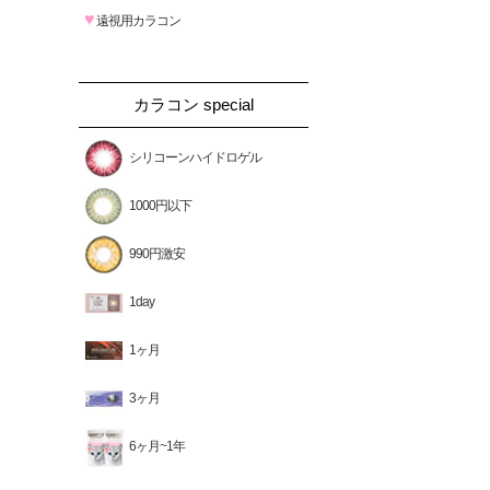
♥
遠視用カラコン
カラコン special
シリコーンハイドロゲル
1000円以下
990円激安
1day
1ヶ月
3ヶ月
6ヶ月~1年