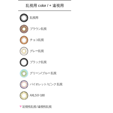
乱視用 color / + 遠視用
乱視用
ブラウン乱視
チョコ乱視
グレー乱視
ブラック乱視
グリーン/ ブルー 乱視
バイオレット / ピンク 乱視
AXLS 0~180
♥
近視性乱視 / 遠視性乱視