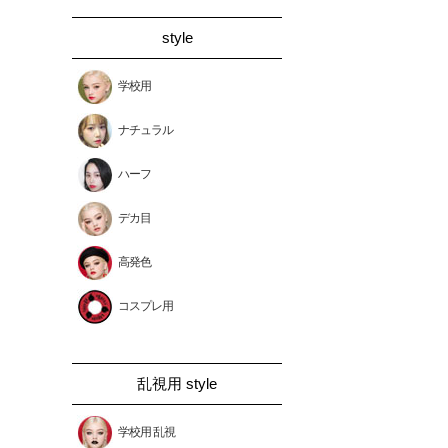
style
学校用
ナチュラル
ハーフ
デカ目
高発色
コスプレ用
乱視用 style
学校用 乱視