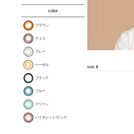
color
ブラウン
チョコ
グレー
ヘーゼル
total:
0
ブラック
ブルー
グリーン
バイオレット / ピンク