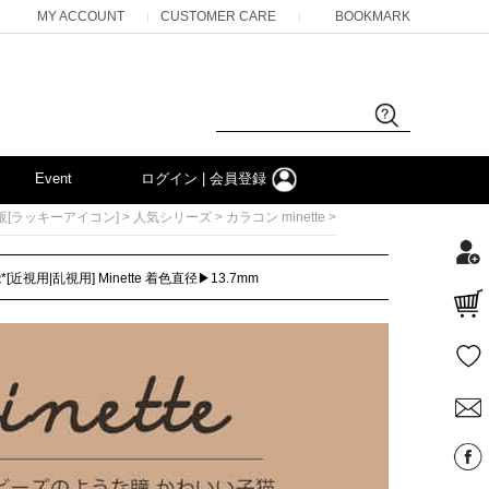
MY ACCOUNT
CUSTOMER CARE
BOOKMARK
|
|
Event
ログイン | 会員登録
>
>
>
販[ラッキーアイコン]
人気シリーズ
カラコン minette
乱視用] Minette 着色直径▶13.7mm