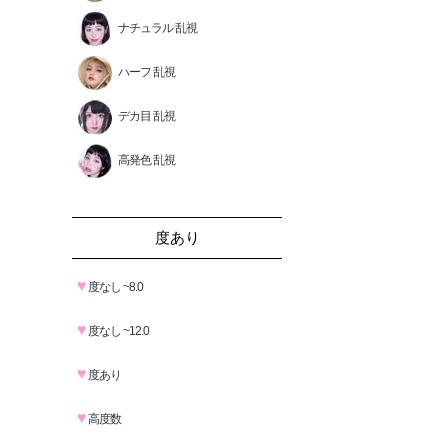
ナチュラル 乱視
ハーフ 乱視
デカ目 乱視
高発色 乱視
度あり
♥
度なし ~8.0
♥
度なし ~12.0
♥
度あり
♥
高度数