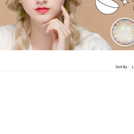
Sort By :
L