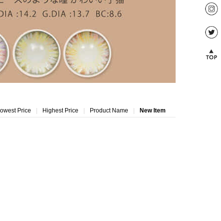
owest Price
|
Highest Price
|
Product Name
|
New Item