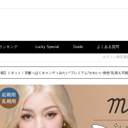
ランキング
Lucky Special
Guide
よくある質問
カラコン激安通
い猫】ミネット！甘酸っぱくキャンディみたい*プレミアム*かわいい発色*乱視も可能*[近視用|