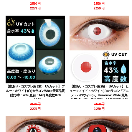
2,590 円
2,590 円
2,279 円
2,279 円
【度あり・コスプレ用 2枚・ UVカット】 ブ
【度あり・コスプレ用 2枚・ UVカット】 ヒ
ルー・ホワイト(白)カラコンWhite 最高品質
ューマノイド・ホワイト(白)カラコン「アニ
(含水率：43% 直径：14.0) 高度数 0.00
メ・ハロウィーン」Humanoid White 最高
～-10.00
品質 (含水率：43% 直径：14.0) 高度数 0.00
2,590 円
～-10.00
2,590 円
2,279 円
2,279 円