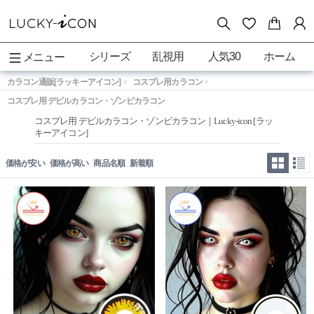
シリーズ
乱視用
人気30
ホーム
メニュー
カラコン通販[ラッキーアイコン]
コスプレ用カラコン
コスプレ用 デビルカラコン・ゾンビカラコン
コスプレ用 デビルカラコン・ゾンビカラコン｜Lucky-icon [ラッ
キーアイコン]
価格が安い
価格が高い
商品名順
新着順