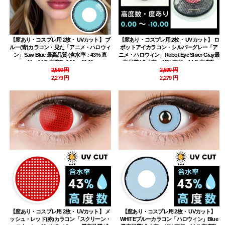
【度あり・コスプレ用 2枚・ UVカット】 ブ
【度あり・コスプレ用 2枚・ UVカット】 ロ
ルー(青)カラコン・見た「アニメ・ハロウィ
ボットアイカラコン・シルバーグレー「ア
ン」Saw Blue 最高品質 (含水率：43% 直
ニメ・ハロウィン」Robot Eye Sliver Gray最
径：14.0) 高度数 0.00～-10.00
高品質 (含水率：43% 直径：14.0) 高度数
2,590 円
0.00～-10.00
2,590 円
2,279 円
2,279 円
【度あり・コスプレ用 2枚・ UVカット】 メ
【度あり・コスプレ用 2枚・ UVカット】
ッシュ・レッド(赤)カラコン「スクリーン・
WHITEブルーカラコン「ハロウィン」Blue