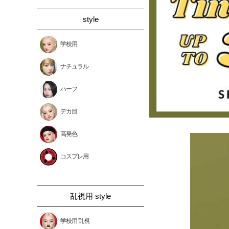
style
学校用
ナチュラル
ハーフ
デカ目
高発色
コスプレ用
乱視用 style
学校用 乱視