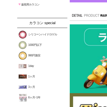
♥
遠視用カラコン
カラコン special
シリコーンハイドロゲル
1000円以下
990円激安
1day
1ヶ月
3ヶ月
6ヶ月~1年