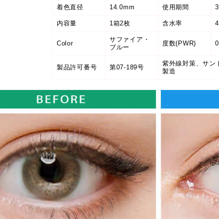
着色直径
14.0mm
使用期間
内容量
1箱2枚
含水率
サファイア・
Color
度数(PWR)
0
ブルー
紫外線対策、サン
製品許可番号
第07-189号
製造