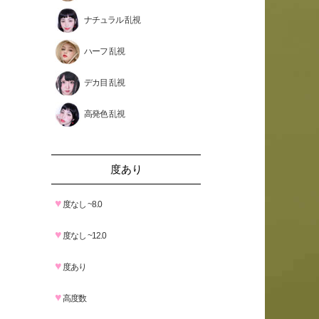
ナチュラル 乱視
ハーフ 乱視
デカ目 乱視
高発色 乱視
度あり
♥
度なし ~8.0
♥
度なし ~12.0
♥
度あり
♥
高度数