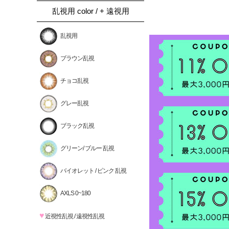
乱視用 color / + 遠視用
乱視用
ブラウン乱視
チョコ乱視
グレー乱視
ブラック乱視
グリーン/ ブルー 乱視
バイオレット / ピンク 乱視
AXLS 0~180
♥
近視性乱視 / 遠視性乱視