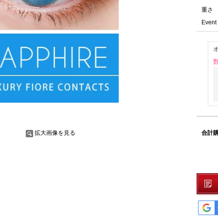
重さ
Event 
合計購
拡大画像を見る