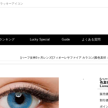
販のラッキーアイコン
ランキング
Lucky Special
Guide
よくある質問
[ハーフ女神3ヶ月レンズ]フィオーレサファイア カラコン[着色直径：14.0m
[ハ
-
色直
Luxu
販売
割引
ポイ