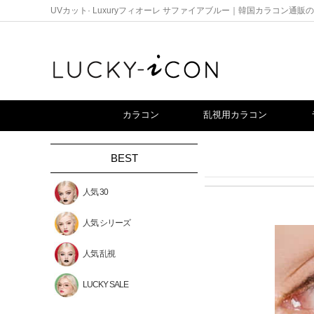
UVカット· Luxuryフィオーレ サファイアブルー｜韓国カラコン通
カラコン
乱視用カラコン
BEST
人気 30
人気 シリーズ
人気 乱視
LUCKY SALE