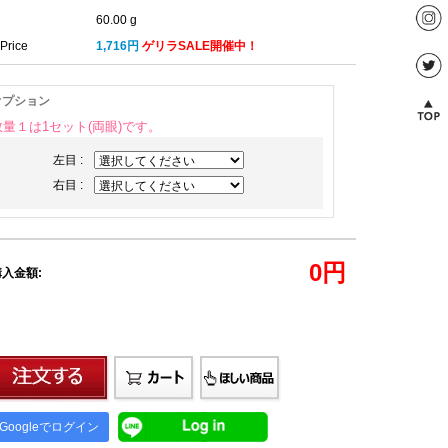
60.00 g
Price
1,716円
ゲリラSALE開催中！
オプション
数量１は1セット(両眼)です。
左目 :
右目 :
0
円
入金額:
Googleでログイン