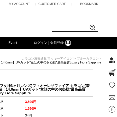
MY ACCOUNT
CUSTOMER CARE
BOOKMARK
|
|
Event
ログイン | 会員登録
>
>
カラコン激安通販[ラッキーアイコン]
ブルーカラコン
m】UVカット*童話の中のお姫様*最高品質Luxury Fiore Sapphire
ーフ女神3ヶ月レンズ]フィオーレサファイア カラコン[着
径：14.0mm】UVカット*童話の中のお姫様*最高品質
ry Fiore Sapphire
価格
3,599円
価格
1,950円
ント
34円