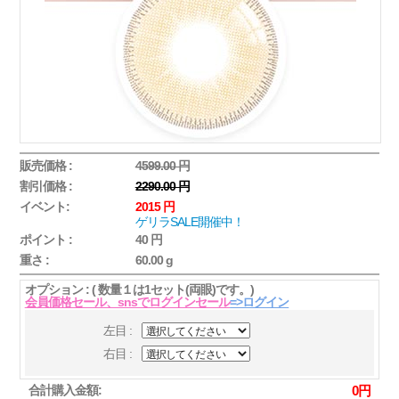
販売価格 :
4599.00 円
割引価格 :
2290.00 円
イベント:
2015 円
ゲリラSALE開催中！
ポイント :
40 円
重さ :
60.00 g
オプション : ( 数量１は1セット(両眼)です。)
会員価格セール、snsでログインセール
=>ログイン
左目 :
右目 :
合計購入金額:
0
円