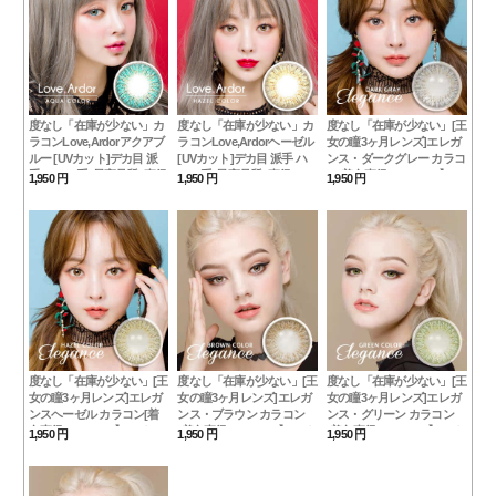
度なし「在庫が少ない」カ
度なし「在庫が少ない」カ
度なし「在庫が少ない」[王
ラコンLove,Ardorアクアブ
ラコンLove,Ardorヘーゼル
女の瞳3ヶ月レンズ]エレガ
ルー [UVカット]デカ目 派
[UVカット]デカ目 派手 ハ
ンス・ダークグレー カラコ
手 ハーフ系 /最高品質 [直径
ーフ系 /最高品質 [直径 :
ン[着色直径：12.8mm】UV
1,950 円
1,950 円
1,950 円
: 14.5mm 着色：14.0mm]度
14.5mm 着色：14.0mm]度
カット*瞳美人Elegance
Dark Gray
ありAqua Blue
あり度なしhazel
度なし「在庫が少ない」[王
度なし「在庫が少ない」[王
度なし「在庫が少ない」[王
女の瞳3ヶ月レンズ]エレガ
女の瞳3ヶ月レンズ]エレガ
女の瞳3ヶ月レンズ]エレガ
ンスヘーゼル カラコン[着
ンス・ブラウン カラコン
ンス・グリーン カラコン
色直径：12.8mm】UVカッ
[着色直径：12.8mm】UVカ
[着色直径：12.8mm】UVカ
1,950 円
1,950 円
1,950 円
ト*ハーフ王Elegance Hazel
ット*ラブリー発色
ット*私の中の女神
Elegance Brown
Elegance Green