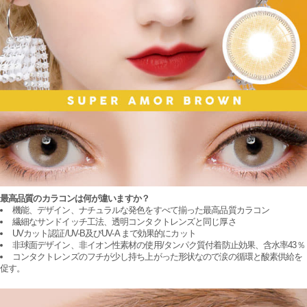
最高品質のカラコンは何が違いますか？
機能、デザイン、ナチュラルな発色をすべて揃った最高品質カラコン
繊細なサンドイッチ工法、透明コンタクトレンズと同じ厚さ
UVカット認証/UV-B及びUV-A まで効果的にカット
非球面デザイン、非イオン性素材の使用/タンパク質付着防止効果、含水率43％
コンタクトレンズのフチが少し持ち上がった形状なので涙の循環と酸素供給を
促す。