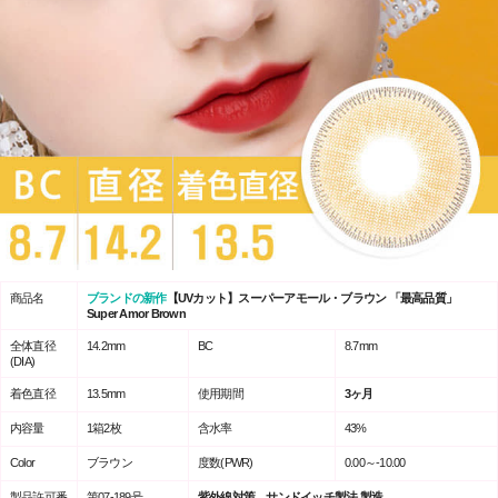
商品名
ブランドの新作
【UVカット】スーパーアモール・ブラウン 「最高品質」
Super Amor Brown
全体直径
14.2mm
BC
8.7mm
(DIA)
着色直径
13.5mm
使用期間
3ヶ月
内容量
1箱2枚
含水率
43%
Color
ブラウン
度数(PWR)
0.00～-10.00
製品許可番
第07-189号
紫外線対策、サンドイッチ製法 製造