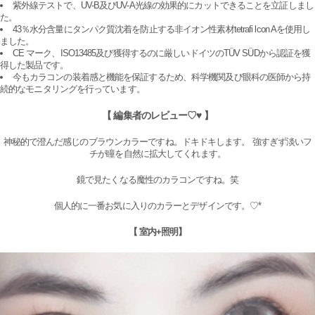
紫外線テストで、UV-B及びUV-A光線の効果的にカットできることを立証しまし
た。
43％水分含量にタンパク質沈着を防止する非イオン性素材tetrafi lcon Aを使用し
ました。
CE マーク、ISO13485及び獲得するのに厳しいドイツのTÜV SÜDから認証を獲
得した製品です。
今もカラコンの装着感と機能を保証するため、科学機関及び眼科の医師から持
続的なモニタリングを行っています。
【 編集者のレビュー♡♥ 】
神秘的で澄んだ感じのブラウンカラーですね。ドキドキします。 強すぎず淡いフ
チが瞳を自然に拡大してくれます。
鏡で見たくなる魔性のカラコンですね。笑
個人的に一番お気に入りのカラーとデザインです。♡*
【 室内+照明】