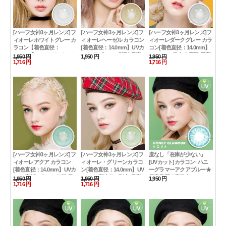
[ハーフ女神3ヶ月レンズ]フ
[ハーフ女神3ヶ月レンズ]フ
[ハーフ女神3ヶ月レンズ]フ
ィオーレホワイトグレー カ
ィオーレヘーゼル カラコン
ィオーレダークグレー カラ
ラコン【着色直径：
[着色直径：14.0mm】UVカ
コン[着色直径：14.0mm】
14.0mm】UVカット*ナイト
ット*ラブコール殺到*最高
UVカット*発色大魔王*最高
1,950 円
1,950 円
1,950 円
1,716 円
1,716 円
クラブの女神*最高品質
品質Luxury Fiore hazel
品質Luxury dark gray
Luxury Fiore white gray
[ハーフ女神3ヶ月レンズ]フ
[ハーフ女神3ヶ月レンズ]フ
度なし「在庫が少ない」
ィオーレアクア カラコン
ィオーレ・グリーンカラコ
[UVカット]カラコン· ハニ
[着色直径：14.0mm】UVカ
ン[着色直径：14.0mm】UV
ーグラマーアクアブルー★
ット*童話の中のお姫様*最
カット*魔法使い到来*最高
最高品質★高発色 ハーフ
1,950 円
1,950 円
1,950 円
1,716 円
1,716 円
高品質Luxury Fiore aqua
品質LuxuryFiore Green
[直径 : 14.2mm 着色：
13.2mm]度あり度なし
Honey Glamour Aqua Blue