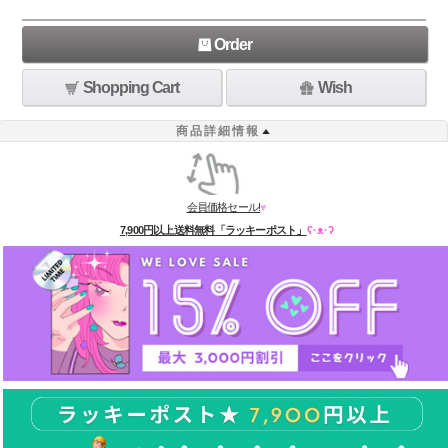
Order
Shopping Cart
Wish
商品詳細情報
会員価格セール!
♥
7,900円以上送料無料「ラッキーポスト」
ʕ·ᴥ·ʔ