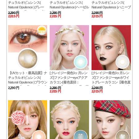
チュラルオピュレンス(
チュラルオピュレンス(
チュラルオピュレンス(
Natural Opulence )ヘーゼル
Natural Opulence )ハニーブ
Natural Opulence )グレー
ブラウンHazelBrown 「3ヶ
ラウンHoneyBrown 「3ヶ
Gray 「3ヶ月レンズ」ブラ
2,290 円
2,290 円
2,290 円
2,015 円
2,015 円
2,015 円
月レンズ」ブランドの新作
月レンズ」ブランドの新作
ンドの新作カラコン｜含水
カラコン｜含水率：43% 着
カラコン｜含水率：43% 着
率：43% 着色直径：13.4｜
色直径：13.4｜ハーフナチ
色直径：13.4｜ハーフナチ
ハーフナチュラル
ュラル
ュラル
【UVカット・最高品質】ナ
[クレイジー発色3ヶ月レン
[クレイジー発色3ヶ月レン
チュラルオピュレンス(
ズ]ファンタジーeyeアクア
ズ]ファンタジーeyeホワイ
Natural Opulence )ブラウン
カラコン[着色直径：
トグレー カラコン【着色直
Brown 「3ヶ月レンズ」ブ
13.5mm】UVカット*君に夢
径：13.5mm】UVカット*小
2,290 円
2,290 円
2,290 円
2,015 円
2,015 円
ランドの新作カラコン｜含
中*リアルハーフ*最高品
悪魔召喚*リアルハーフ*最
水率：43% 着色直径：13.4
質！ラッキーアイコン限
高品質！ラッキーアイコン
｜ハーフナチュラル
定！フチなしFantasy Eye
限定！フチなしFantasy
Aqua
Eye White Gray