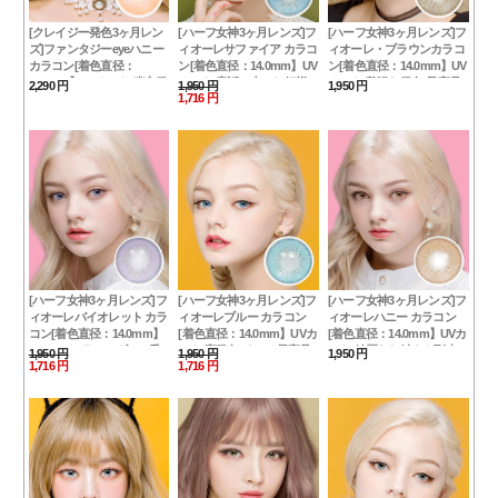
[クレイジー発色3ヶ月レン
[ハーフ女神3ヶ月レンズ]フ
[ハーフ女神3ヶ月レンズ]フ
ズ]ファンタジーeyeハニー
ィオーレサファイア カラコ
ィオーレ・ブラウンカラコ
カラコン[着色直径：
ン[着色直径：14.0mm】UV
ン[着色直径：14.0mm】UV
13.5mm】UVカット*幽玄発
カット*童話の中のお姫様*
カット*贅沢な発色*最高品
2,290 円
1,950 円
1,950 円
1,716 円
色*自然ハーフ*最高品質！
最高品質Luxury Fiore
質Luxury Fiore Brown
Sapphire
ラッキーアイコン限定！フ
チなしFantasy Eye Honey
[ハーフ女神3ヶ月レンズ]フ
[ハーフ女神3ヶ月レンズ]フ
[ハーフ女神3ヶ月レンズ]フ
ィオーレバイオレット カラ
ィオーレブルー カラコン
ィオーレハニー カラコン
コン[着色直径：14.0mm】
[着色直径：14.0mm】UVカ
[着色直径：14.0mm】UVカ
UVカット*ラベンダーの香
ット*高発色パワー*最高品
ット*綺麗なお姉さん到来*
1,950 円
1,950 円
1,950 円
1,716 円
1,716 円
り*最高品質Luxury Fiore
質Luxury Fiore blue
最高品質Luxury Fiore
violet
honey