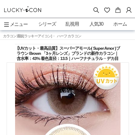
シリーズ
乱視用
人気30
ホーム
メニュー
カラコン通販[ラッキーアイコン]
ハーフ カラコン
【UVカット・最高品質】スーパーアモール( Super Amor )ブ
ラウン Brown 「3ヶ月レンズ」ブランドの新作カラコン｜
含水率：43% 着色直径：13.5｜ハーフナチュラル・デカ目
高発色